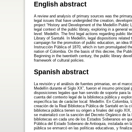
English abstract
A review and analysis of primary sources was the primary 
legal issues that have undergirded the creation, developmen
project “History and Development of the Medellín Public Li
legal context of the public library, exploring in a general w
level: Medellín. The first legal actions regarding public l
Library of Santafé. In Medellín, legal dispositions related 
campaign for the promotion of public education, an idea th
Instrucción Pública of 1870, which in turn promulgated the 
nation of Colombia. On the basis of this decree, the Public
Beginning in the twentieth century, the public library deve
framework of cultural policies.
Spanish abstract
La revisión y el análisis de fuentes primarias, en el marco
Medellín durante el Siglo XX”, fueron el insumo principal 
disposiciones legales que han servido de soporte para la c
cuenta del contexto legal de la biblioteca pública y explo
específica las de carácter local: Medellín. En Colombia, l
creación de la Real Biblioteca Pública de Santafé en la c
biblioteca pública tienen su origen a finales del siglo XI
se materializó con la sanción del Decreto Orgánico de la
bibliotecas en cada uno de los Estados Soberanos en que 
Pública del Estado Soberano de Antioquia, instalada en la 
pública se enmarcó en las políticas educativas, y finalizan