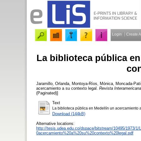
Login
Create 
La biblioteca pública e
con
Jaramillo, Orlanda
,
Montoya-Ríos, Mónica
,
Moncada-Pati
acercamiento a su contexto legal.
Revista Interamericana
(Paginated)]
Text
La biblioteca pública en Medellín un acercamiento a
Download (144kB)
Alternative locations:
http://tesis.udea.edu.co/dspace/bitstream/10495/
0acercamiento%20a%20su%20contexto%20legal.pdf