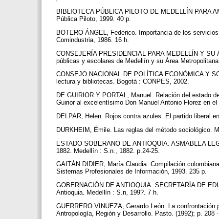
BIBLIOTECA PÚBLICA PILOTO DE MEDELLÍN PARA AMÉRICA
Pública Piloto, 1999. 40 p.
BOTERO ÁNGEL, Federico. Importancia de los servicios bib
Comindustria, 1986. 16 h.
CONSEJERÍA PRESIDENCIAL PARA MEDELLÍN Y SU ÁREA
públicas y escolares de Medellín y su Área Metropolitana.
CONSEJO NACIONAL DE POLÍTICA ECONÓMICA Y SOCIAL
lectura y bibliotecas. Bogotá : CONPES, 2002.
DE GUIRIOR Y PORTAL, Manuel. Relación del estado del
Guirior al excelentísimo Don Manuel Antonio Florez en el
DELPAR, Helen. Rojos contra azules. El partido liberal e
DURKHEIM, Émile. Las reglas del método sociológico. Ma
ESTADO SOBERANO DE ANTIOQUIA. ASMABLEA LEGISLATI
1882. Medellín : S.n., 1882. p.24-25.
GAITÁN DIDIER, María Claudia. Compilación colombiana de
Sistemas Profesionales de Información, 1993. 235 p.
GOBERNACIÓN DE ANTIOQUIA. SECRETARÍA DE EDUCACI
Antioquia. Medellín : S.n, 199?. 7 h.
GUERRERO VINUEZA, Gerardo León. La confrontación polític
Antropología, Región y Desarrollo. Pasto. (1992); p. 208 