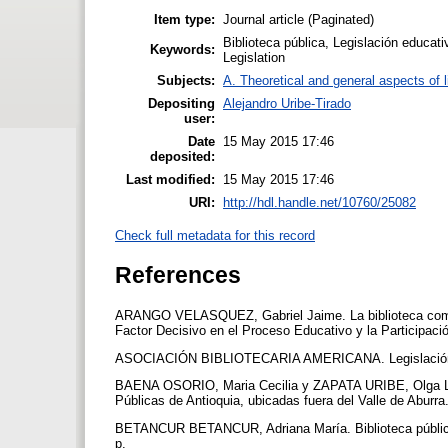
Item type:
Journal article (Paginated)
Biblioteca pública, Legislación educativ
Keywords:
Legislation
Subjects:
A. Theoretical and general aspects of l
Depositing
Alejandro Uribe-Tirado
user:
Date
15 May 2015 17:46
deposited:
Last modified:
15 May 2015 17:46
URI:
http://hdl.handle.net/10760/25082
Check full metadata for this record
References
ARANGO VELASQUEZ, Gabriel Jaime. La biblioteca como c
Factor Decisivo en el Proceso Educativo y la Participació
ASOCIACIÓN BIBLIOTECARIA AMERICANA. Legislación feder
BAENA OSORIO, Maria Cecilia y ZAPATA URIBE, Olga Lucí
Públicas de Antioquia, ubicadas fuera del Valle de Aburra
BETANCUR BETANCUR, Adriana María. Biblioteca pública 
p.