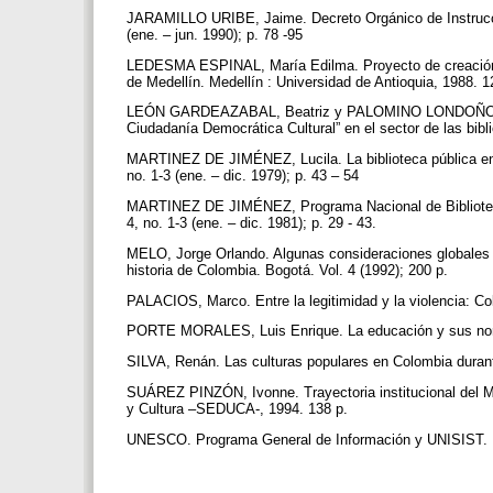
JARAMILLO URIBE, Jaime. Decreto Orgánico de Instrucci
(ene. – jun. 1990); p. 78 -95
LEDESMA ESPINAL, María Edilma. Proyecto de creación de
de Medellín. Medellín : Universidad de Antioquia, 1988. 
LEÓN GARDEAZABAL, Beatriz y PALOMINO LONDOÑO, Glori
Ciudadanía Democrática Cultural” en el sector de las bibli
MARTINEZ DE JIMÉNEZ, Lucila. La biblioteca pública en C
no. 1-3 (ene. – dic. 1979); p. 43 – 54
MARTINEZ DE JIMÉNEZ, Programa Nacional de Bibliotecas 
4, no. 1-3 (ene. – dic. 1981); p. 29 - 43.
MELO, Jorge Orlando. Algunas consideraciones globales s
historia de Colombia. Bogotá. Vol. 4 (1992); 200 p.
PALACIOS, Marco. Entre la legitimidad y la violencia: C
PORTE MORALES, Luis Enrique. La educación y sus norma
SILVA, Renán. Las culturas populares en Colombia durante
SUÁREZ PINZÓN, Ivonne. Trayectoria institucional del M
y Cultura –SEDUCA-, 1994. 138 p.
UNESCO. Programa General de Información y UNISIST. Ba