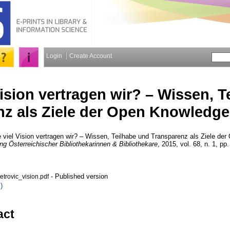
Login
Create Account
ision ver­tra­gen wir? – Wissen, 
nz als Ziele der Open Knowledg
viel Vision ver­tra­gen wir? – Wissen, Teilhabe und Transparenz als Ziele d
ng Österreichischer Bibliothekarinnen & Bibliothekare
, 2015, vol. 68, n. 1, pp.
- Published version
rovic_vision.pdf
)
act