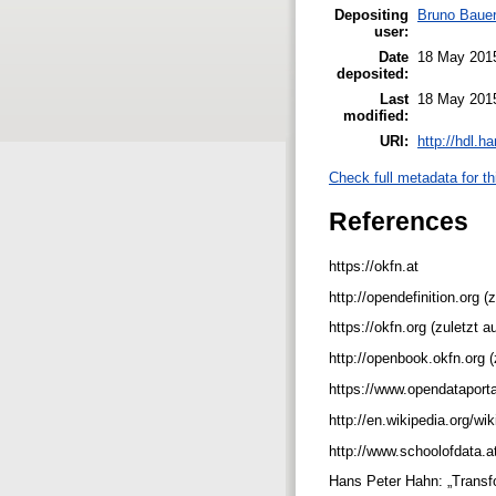
Depositing
Bruno Baue
user:
Date
18 May 201
deposited:
Last
18 May 201
modified:
URI:
http://hdl.h
Check full metadata for th
References
https://okfn.at
http://opendefinition.org 
https://okfn.org (zuletzt
http://openbook.okfn.org 
https://www.opendataporta
http://en.wikipedia.org/wi
http://www.schoolofdata.a
Hans Peter Hahn: „Transfo