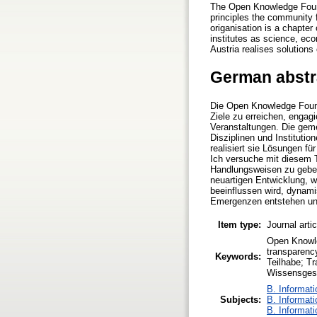
The Open Knowledge Found
principles the community f
origanisation is a chapter
institutes as science, ec
Austria realises solution
German abstr
Die Open Knowledge Founda
Ziele zu erreichen, engagi
Veranstaltungen. Die geme
Disziplinen und Institutio
realisiert sie Lösungen f
Ich versuche mit diesem T
Handlungsweisen zu geben.
neuartigen Entwicklung, 
beeinflussen wird, dynami
Emergenzen entstehen und
Item type:
Journal arti
Open Knowle
transparenc
Keywords:
Teilhabe; T
Wissensgese
B. Informati
Subjects:
B. Informati
B. Informati