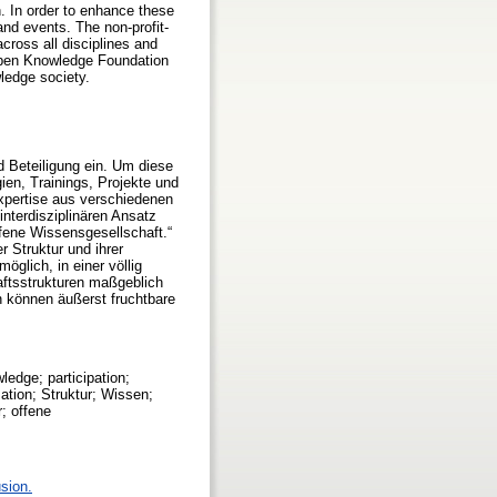
 In order to enhance these
and events. The non-profit-
cross all disciplines and
 Open Knowledge Foundation
ledge society.
d Beteiligung ein. Um diese
ien, Trainings, Projekte und
Expertise aus verschiedenen
interdisziplinären Ansatz
ffene Wissensgesellschaft.“
 Struktur und ihrer
glich, in einer völlig
aftsstrukturen maßgeblich
n können äußerst fruchtbare
edge; participation;
tion; Struktur; Wissen;
; offene
sion.