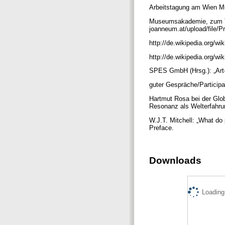
Arbeitstagung am Wien M
Museumsakademie, zum The
joanneum.at/upload/file
http://de.wikipedia.org/w
http://de.wikipedia.org/wi
SPES GmbH (Hrsg.): „Art
guter Gespräche/Particip
Hartmut Rosa bei der Glo
Resonanz als Welterfahr
W.J.T. Mitchell: „What do
Preface.
Downloads
Loading.