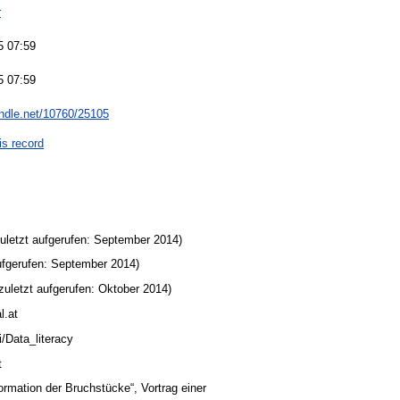
r
5 07:59
5 07:59
andle.net/10760/25105
is record
(zuletzt aufgerufen: September 2014)
 aufgerufen: September 2014)
(zuletzt aufgerufen: Oktober 2014)
l.at
ki/Data_literacy
t
rmation der Bruchstücke“, Vortrag einer