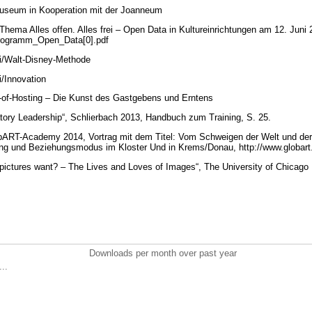
useum in Kooperation mit der Joanneum
ma Alles offen. Alles frei – Open Data in Kultureinrichtungen am 12. Juni
/Programm_Open_Data[0].pdf
iki/Walt-Disney-Methode
ki/Innovation
-of-Hosting – Die Kunst des Gastgebens und Erntens
atory Leadership“, Schlierbach 2013, Handbuch zum Training, S. 25.
bART-Academy 2014, Vortrag mit dem Titel: Vom Schweigen der Welt und der
ung und Beziehungsmodus im Kloster Und in Krems/Donau, http://www.globar
 pictures want? – The Lives and Loves of Images“, The University of Chicago
Downloads per month over past year
..