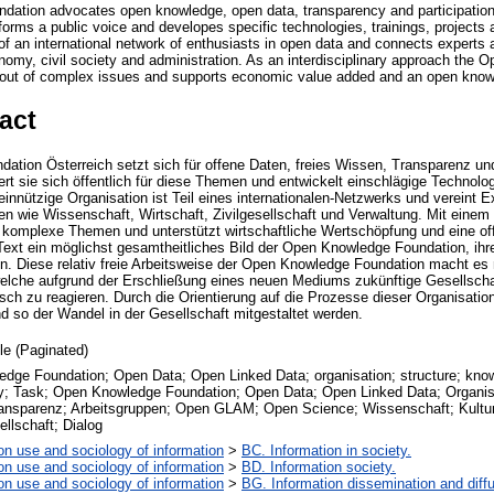
ation advocates open knowledge, open data, transparency and participation.
orms a public voice and developes specific technologies, trainings, projects 
 of an international network of enthusiasts in open data and connects experts a
onomy, civil society and administration. As an interdisciplinary approach the
s out of complex issues and supports economic value added and an open know
act
tion Österreich setzt sich für offene Daten, freies Wissen, Transparenz un
ert sie sich öffentlich für diese Themen und entwickelt einschlägige Technolog
innützige Organisation ist Teil eines internationalen-Netzwerks und vereint 
nen wie Wissenschaft, Wirtschaft, Zivilgesellschaft und Verwaltung. Mit einem 
ür komplexe Themen und unterstützt wirtschaftliche Wertschöpfung und eine o
ext ein möglichst gesamtheitliches Bild der Open Knowledge Foundation, ihrer
 Diese relativ freie Arbeitsweise der Open Knowledge Foundation macht es mö
welche aufgrund der Erschließung eines neuen Mediums zukünftige Gesellsch
sch zu reagieren. Durch die Orientierung auf die Prozesse dieser Organisatio
 so der Wandel in der Gesellschaft mitgestaltet werden.
cle (Paginated)
dge Foundation; Open Data; Open Linked Data; organisation; structure; knowl
y; Task; Open Knowledge Foundation; Open Data; Open Linked Data; Organisa
ransparenz; Arbeitsgruppen; Open GLAM; Open Science; Wissenschaft; Kultur
llschaft; Dialog
on use and sociology of information
>
BC. Information in society.
on use and sociology of information
>
BD. Information society.
on use and sociology of information
>
BG. Information dissemination and diffu