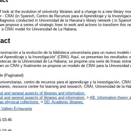
f look at the evolution of university libraries and a change to a new library 
- CRAI (in Spanish, Centro de Recursos para el Aprendizaje y la Investigaci
diagnosis conducted in Universidad de la Havana’s library network ( in Spanis
e propose a series of strategic lines to work and actions to transform this n
es a CRAI model for Universidad de La Habana.
ract
oximación a la evolución de la biblioteca universitaria para un nuevo modelo
el Aprendizaje y la Investigación” (CRAI). Aquí, se presentan los resultados o
liotecas de la Universidad de La Habana; se propone una serie de líneas estra
d en un CRAI y finalmente se propone un modelo de CRAI para la Universidad
cle (Paginated)
universitarias, centro de recursos para el aprendizaje y la investigación, CRA
ibraries, resource center for learning and research, CRAI, Universidad de la H
al and general aspects of libraries and information.
al and general aspects of libraries and information.
>
AB. Information theory a
 as physical collections.
>
DD. Academic libraries.
 Vallejo Echavarria
5 03:46
5 03:46