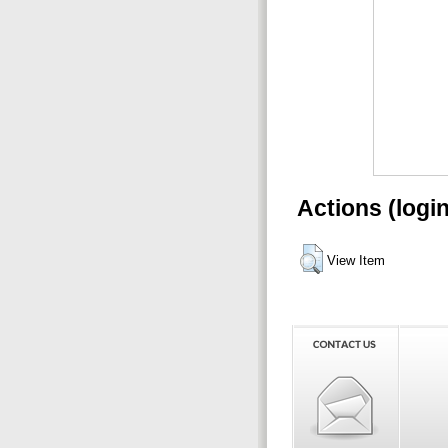
Actions (logi
View Item