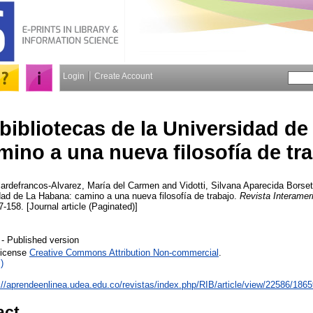
Login
Create Account
 bibliotecas de la Universidad d
mino a una nueva filosofía de tr
llardefrancos-Alvarez, María del Carmen
and
Vidotti, Silvana Aparecida Borse
idad de La Habana: camino a una nueva filosofía de trabajo.
Revista Interamer
7-158. [Journal article (Paginated)]
- Published version
License
Creative Commons Attribution Non-commercial
.
)
://aprendeenlinea.udea.edu.co/revistas/index.php/RIB/article/view/22586/186
act