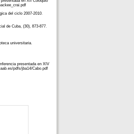
 presentada en XII Coloquio
/mackee_crai.pdf
gica del ciclo 2007-2010.
cial de Cuba, (30), 873-877.
teca universitaria.
Conferencia presentada en XIV
w.aab.es/pdfs/jba14/Cabo.pdf