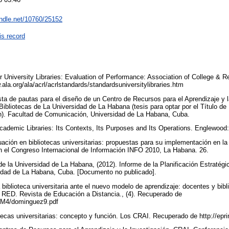
andle.net/10760/25152
is record
r University Libraries: Evaluation of Performance: Association of College & R
ala.org/ala/acrl/acrlstandards/standardsuniversitylibraries.htm
sta de pautas para el diseño de un Centro de Recursos para el Aprendizaje y
Bibliotecas de La Universidad de La Habana (tesis para optar por el Título de
ón). Facultad de Comunicación, Universidad de La Habana, Cuba.
cademic Libraries: Its Contexts, Its Purposes and Its Operations. Englewood:
luación en bibliotecas universitarias: propuestas para su implementación en la
n el Congreso Internacional de Información INFO 2010, La Habana. 26.
de la Universidad de La Habana, (2012). Informe de la Planificación Estratégi
sidad de La Habana, Cuba. [Documento no publicado].
biblioteca universitaria ante el nuevo modelo de aprendizaje: docentes y bib
 RED. Revista de Educación a Distancia., (4). Recuperado de
d/M4/dominguez9.pdf
tecas universitarias: concepto y función. Los CRAI. Recuperado de http://epri