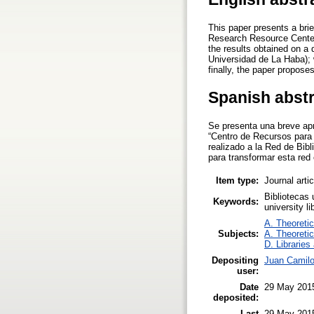
This paper presents a brie
Research Resource Center 
the results obtained on a 
Universidad de La Haba); w
finally, the paper propos
Spanish abst
Se presenta una breve apr
“Centro de Recursos para 
realizado a la Red de Bib
para transformar esta re
Item type:
Journal arti
Bibliotecas 
Keywords:
university l
A. Theoretic
Subjects:
A. Theoretic
D. Libraries
Depositing
Juan Camilo
user:
Date
29 May 201
deposited:
Last
29 May 201