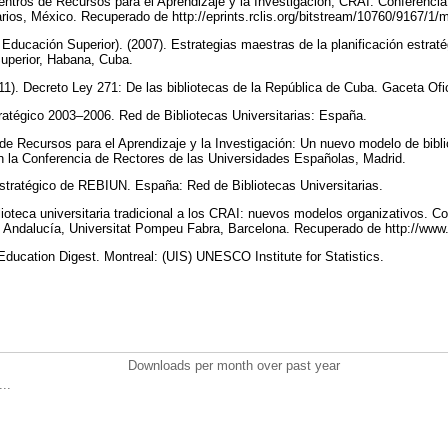
ntros de Recursos para el Aprendizaje y la Investigación, CRAI. Conferencia
carios, México. Recuperado de http://eprints.rclis.org/bitstream/10760/9167/1
Educación Superior). (2007). Estrategias maestras de la planificación estraté
Superior, Habana, Cuba.
011). Decreto Ley 271: De las bibliotecas de la República de Cuba. Gaceta Ofi
ratégico 2003–2006. Red de Bibliotecas Universitarias: España.
e Recursos para el Aprendizaje y la Investigación: Un nuevo modelo de biblio
n la Conferencia de Rectores de las Universidades Españolas, Madrid.
estratégico de REBIUN. España: Red de Bibliotecas Universitarias.
blioteca universitaria tradicional a los CRAI: nuevos modelos organizativos. 
de Andalucía, Universitat Pompeu Fabra, Barcelona. Recuperado de http://ww
ducation Digest. Montreal: (UIS) UNESCO Institute for Statistics.
Downloads per month over past year
..