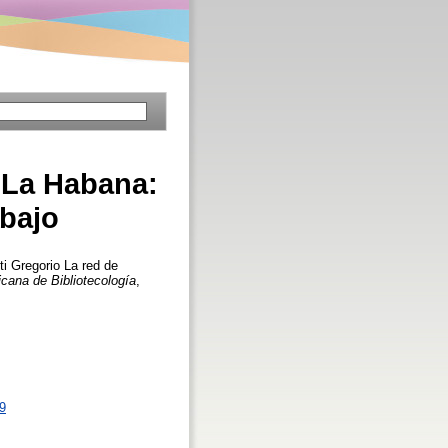
e La Habana:
abajo
tti Gregorio
La red de
icana de Bibliotecología
,
59