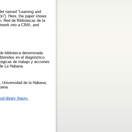
model named “Learning and
ón”). Here, the paper shows
h, Red de Bibliotecas de la
etwork into a CRAI, and
 de biblioteca denominada
btenidos en el diagnóstico
tégicas de trabajo y acciones
 de La Habana.
I, Universidad de la Habana;
abana.
nd library theory.