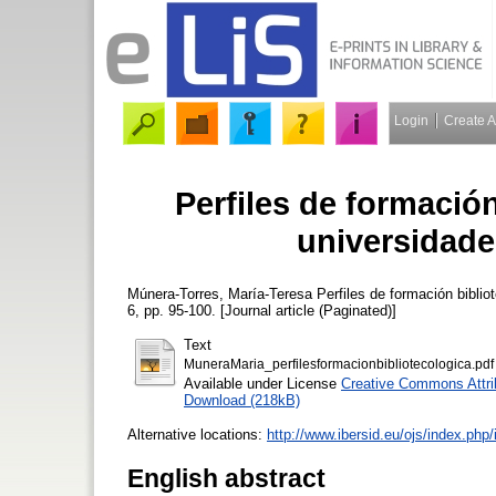
Login
Create 
Perfiles de formació
universidade
Múnera-Torres, María-Teresa
Perfiles de formación biblio
6, pp. 95-100. [Journal article (Paginated)]
Text
MuneraMaria_perfilesformacionbibliotecologica.pdf
Available under License
Creative Commons Attri
Download (218kB)
Alternative locations:
http://www.ibersid.eu/ojs/index.php/
English abstract