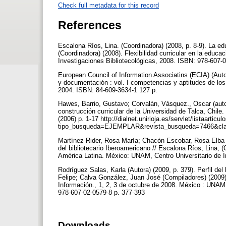
Check full metadata for this record
References
Escalona Ríos, Lina. (Coordinadora) (2008, p. 8-9). La ed
(Coordinadora) (2008). Flexibilidad curricular en la educa
Investigaciones Bibliotecológicas, 2008. ISBN: 978-607-
European Council of Information Associatins (ECIA) (Autor)
y documentación : vol. I competencias y aptitudes de lo
2004. ISBN: 84-609-3634-1 127 p.
Hawes, Barrio, Gustavo; Corvalán, Vásquez., Oscar (auto
construcción curricular de la Universidad de Talca, Chil
(2006) p. 1-17 http://dialnet.unirioja.es/servlet/listaarticul
tipo_busqueda=EJEMPLAR&revista_busqueda=7466&clave
Martínez Rider, Rosa María; Chacón Escobar, Rosa Elba (A
del bibliotecario Iberoamericano // Escalona Ríos, Lina, (
América Latina. México: UNAM, Centro Universitario de I
Rodríguez Salas, Karla (Autora) (2009, p. 379). Perfil del 
Felipe; Calva González, Juan José (Compiladores) (2009)
Información., 1, 2, 3 de octubre de 2008. México : UNAM,
978-607-02-0579-8 p. 377-393
Downloads