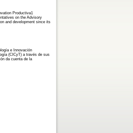
novation Productiva1
entatives on the Advisory
tion and development since its
ología e Innovación
logía (CICyT) a través de sus
ión da cuenta de la