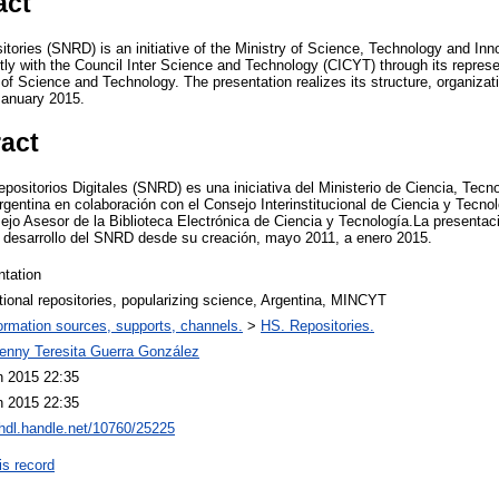
act
itories (SNRD) is an initiative of the Ministry of Science, Technology and In
tly with the Council Inter Science and Technology (CICYT) through its repres
 of Science and Technology. The presentation realizes its structure, organiza
January 2015.
ract
positorios Digitales (SNRD) es una iniciativa del Ministerio de Ciencia, Tecn
entina en colaboración con el Consejo Interinstitucional de Ciencia y Tecno
ejo Asesor de la Biblioteca Electrónica de Ciencia y Tecnología.La presentac
y desarrollo del SNRD desde su creación, mayo 2011, a enero 2015.
ntation
utional repositories, popularizing science, Argentina, MINCYT
ormation sources, supports, channels.
>
HS. Repositories.
Jenny Teresita Guerra González
n 2015 22:35
n 2015 22:35
/hdl.handle.net/10760/25225
is record