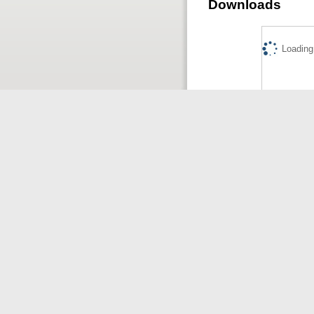
Downloads
Loading.
Actions (logi
View Item