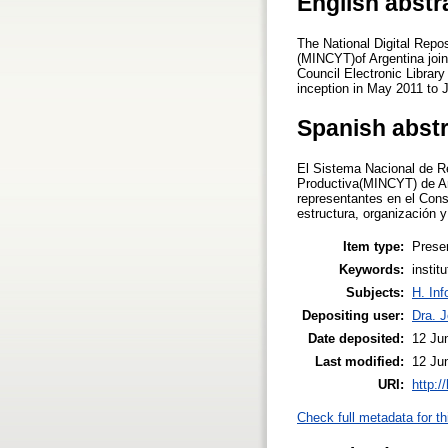
English abstr
The National Digital Repos
(MINCYT)of Argentina join
Council Electronic Library
inception in May 2011 to 
Spanish abst
El Sistema Nacional de Re
Productiva(MINCYT) de Arg
representantes en el Cons
estructura, organización 
Item type:
Prese
Keywords:
instit
Subjects:
H. Inf
Depositing user:
Dra. 
Date deposited:
12 Ju
Last modified:
12 Ju
URI:
http:/
Check full metadata for th