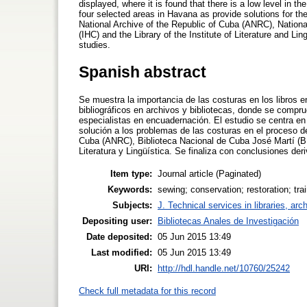
displayed, where it is found that there is a low level in t
four selected areas in Havana as provide solutions for th
National Archive of the Republic of Cuba (ANRC), Nationa
(IHC) and the Library of the Institute of Literature and L
studies.
Spanish abstract
Se muestra la importancia de las costuras en los libros 
bibliográficos en archivos y bibliotecas, donde se compru
especialistas en encuadernación. El estudio se centra 
solución a los problemas de las costuras en el proceso d
Cuba (ANRC), Biblioteca Nacional de Cuba José Martí (BNCJ
Literatura y Lingüística. Se finaliza con conclusiones de
Item type:
Journal article (Paginated)
Keywords:
sewing; conservation; restoration; tra
Subjects:
J. Technical services in libraries, a
Depositing user:
Bibliotecas Anales de Investigación
Date deposited:
05 Jun 2015 13:49
Last modified:
05 Jun 2015 13:49
URI:
http://hdl.handle.net/10760/25242
Check full metadata for this record