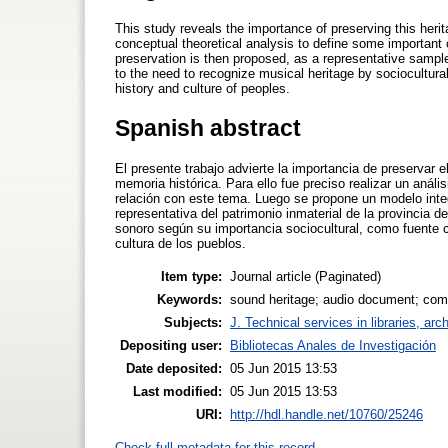
This study reveals the importance of preserving this heri
conceptual theoretical analysis to define some importan
preservation is then proposed, as a representative sample 
to the need to recognize musical heritage by sociocultur
history and culture of peoples.
Spanish abstract
El presente trabajo advierte la importancia de preservar 
memoria histórica. Para ello fue preciso realizar un análi
relación con este tema. Luego se propone un modelo int
representativa del patrimonio inmaterial de la provincia 
sonoro según su importancia sociocultural, como fuente c
cultura de los pueblos.
Item type:
Journal article (Paginated)
Keywords:
sound heritage; audio document; com
Subjects:
J. Technical services in libraries, a
Depositing user:
Bibliotecas Anales de Investigación
Date deposited:
05 Jun 2015 13:53
Last modified:
05 Jun 2015 13:53
URI:
http://hdl.handle.net/10760/25246
Check full metadata for this record