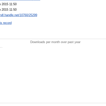
n 2015 11:50
n 2015 11:50
/hdl.handle.net/10760/25299
is record
Downloads per month over past year
..