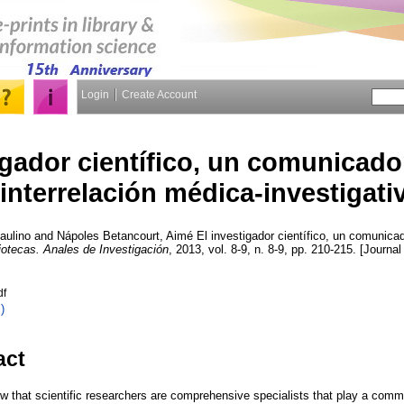
Login
Create Account
igador científico, un comunicador
interrelación médica‑investigati
Paulino
and
Nápoles Betancourt, Aimé
El investigador científico, un comunicad
iotecas. Anales de Investigación
, 2013, vol. 8-9, n. 8-9, pp. 210-215. [Journal
df
)
act
w that scientific researchers are comprehensive specialists that play a comm