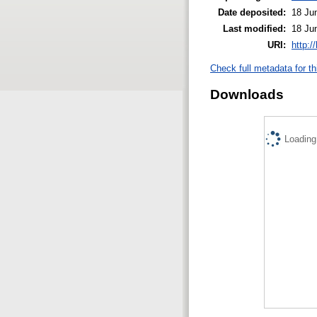
Date deposited:
18 Ju
Last modified:
18 Ju
URI:
http:/
Check full metadata for th
Downloads
Loading.