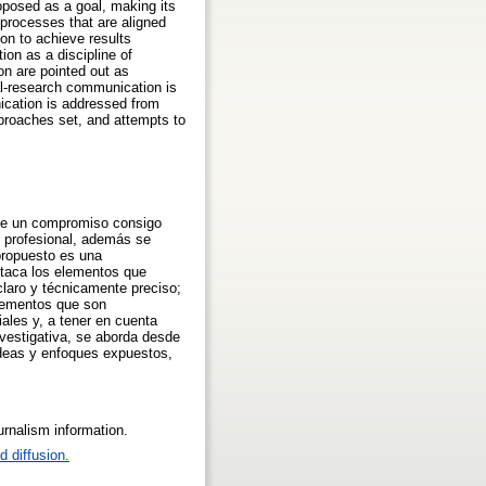
roposed as a goal, making its
 processes that are aligned
ion to achieve results
on as a discipline of
on are pointed out as
l-research communication is
ication is addressed from
pproaches set, and attempts to
mple un compromiso consigo
y profesional, además se
propuesto es una
staca los elementos que
claro y técnicamente preciso;
Elementos que son
ales y, a tener en cuenta
vestigativa, se aborda desde
ideas y enfoques expuestos,
urnalism information.
 diffusion.