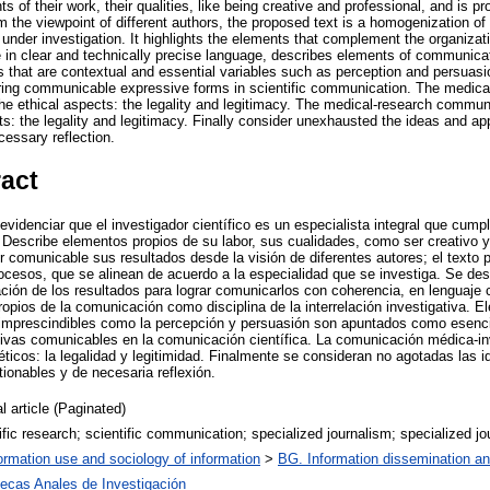
s of their work, their qualities, like being creative and professional, and is p
 the viewpoint of different authors, the proposed text is a homogenization of
 under investigation. It highlights the elements that complement the organizat
in clear and technically precise language, describes elements of communicati
s that are contextual and essential variables such as perception and persuasi
uring communicable expressive forms in scientific communication. The medica
e ethical aspects: the legality and legitimacy. The medical-research commun
ts: the legality and legitimacy. Finally consider unexhausted the ideas and a
cessary reflection.
ract
evidenciar que el investigador científico es un especialista integral que cu
Describe elementos propios de su labor, sus cualidades, como ser creativo 
comunicable sus resultados desde la visión de diferentes autores; el texto 
cesos, que se alinean de acuerdo a la especialidad que se investiga. Se de
ión de los resultados para lograr comunicarlos con coherencia, en lenguaje 
opios de la comunicación como disciplina de la interrelación investigativa. 
 imprescindibles como la percepción y persuasión son apuntados como esenci
ivas comunicables en la comunicación científica. La comunicación médica-in
ticos: la legalidad y legitimidad. Finalmente se consideran no agotadas las 
ionables y de necesaria reflexión.
l article (Paginated)
ific research; scientific communication; specialized journalism; specialized jo
ormation use and sociology of information
>
BG. Information dissemination and
tecas Anales de Investigación