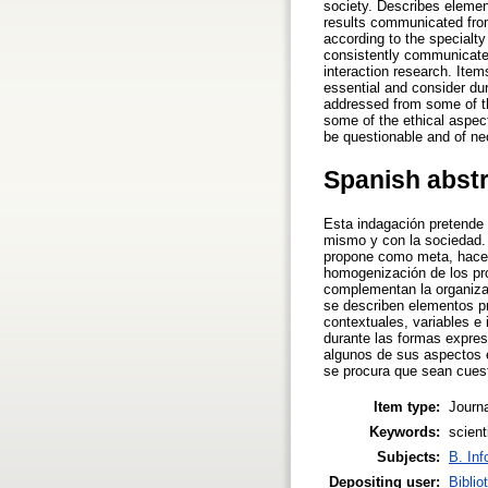
society. Describes element
results communicated from
according to the specialty
consistently communicate 
interaction research. Item
essential and consider d
addressed from some of th
some of the ethical aspec
be questionable and of ne
Spanish abst
Esta indagación pretende 
mismo y con la sociedad. 
propone como meta, hacer 
homogenización de los pro
complementan la organizac
se describen elementos pr
contextuales, variables e
durante las formas expres
algunos de sus aspectos é
se procura que sean cuest
Item type:
Journa
Keywords:
scient
Subjects:
B. Inf
Depositing user:
Biblio