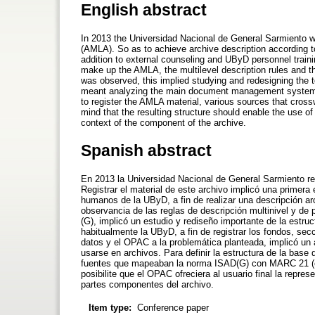
English abstract
In 2013 the Universidad Nacional de General Sarmiento 
(AMLA). So as to achieve archive description according to
addition to external counseling and UByD personnel traini
make up the AMLA, the multilevel description rules and th
was observed, this implied studying and redesigning the
meant analyzing the main document management system us
to register the AMLA material, various sources that cro
mind that the resulting structure should enable the use of
context of the component of the archive.
Spanish abstract
En 2013 la Universidad Nacional de General Sarmiento re
Registrar el material de este archivo implicó una primer
humanos de la UByD, a fin de realizar una descripción arc
observancia de las reglas de descripción multinivel y de
(G), implicó un estudio y rediseño importante de la estruc
habitualmente la UByD, a fin de registrar los fondos, s
datos y el OPAC a la problemática planteada, implicó un 
usarse en archivos. Para definir la estructura de la base 
fuentes que mapeaban la norma ISAD(G) con MARC 21 (cro
posibilite que el OPAC ofreciera al usuario final la repre
partes componentes del archivo.
Item type:
Conference paper