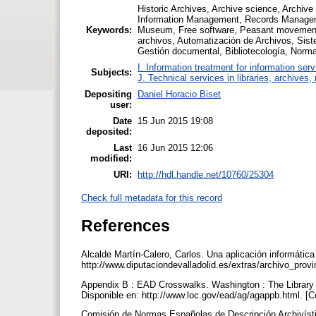
Historic Archives, Archive science, Archiv
Information Management, Records Management
Keywords:
Museum, Free software, Peasant movements, 
archivos, Automatización de Archivos, Siste
Gestión documental, Bibliotecología, Norm
I. Information treatment for information ser
Subjects:
J. Technical services in libraries, archive
Depositing
Daniel Horacio Biset
user:
Date
15 Jun 2015 19:08
deposited:
Last
16 Jun 2015 12:06
modified:
URI:
http://hdl.handle.net/10760/25304
Check full metadata for this record
References
Alcalde Martín-Calero, Carlos. Una aplicación informática 
http://www.diputaciondevalladolid.es/extras/archivo_prov
Appendix B : EAD Crosswalks. Washington : The Library o
Disponible en: http://www.loc.gov/ead/ag/agappb.html. [C
Comisión de Normas Españolas de Descripción Archivístic