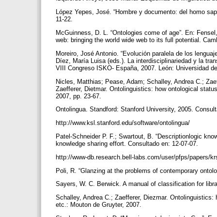
López Yepes, José. “Hombre y documento: del homo sapien
11-22.
McGuinness, D. L. “Ontologies come of age”. En: Fensel, 
web: bringing the world wide web to its full potential. C
Moreiro, José Antonio. “Evolución paralela de los lengua
Díez, María Luisa (eds.). La interdisciplinariedad y la tra
VIII Congreso ISKO- España, 2007. León: Universidad de
Nicles, Matthias; Pease, Adam; Schalley, Andrea C.; Zaeff
Zaefferer, Dietmar. Ontolinguistics: how ontological statu
2007, pp. 23-67.
Ontolingua. Standford: Stanford University, 2005. Consul
http://www.ksl.stanford.edu/software/ontolingua/
Patel-Schneider P. F.; Swartout, B. “Descriptionlogic kn
knowledge sharing effort. Consultado en: 12-07-07.
http://www-db.research.bell-labs.com/user/pfps/papers/k
Poli, R. “Glanzing at the problems of contemporary ontolog
Sayers, W. C. Berwick. A manual of classification for lib
Schalley, Andrea C.; Zaefferer, Diezmar. Ontolinguistics: 
etc.: Mouton de Gruyter, 2007.