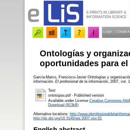
Login
Create 
Ontologías y organiza
oportunidades para el 
García-Marco, Francisco-Javier
Ontologías y organización
información.
El profesional de la información
, 2007, vol. 
Text
- Published version
ontologias.pdf
Available under License
Creative Commons Attri
Download (813kB)
Alternative locations:
http://www.elprofesionaldelainform
http://dx.doi.org/10.3145/epi.2007.nov.01
English abstract