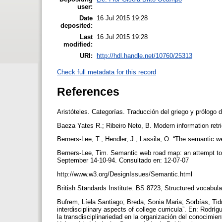
user:
Date
16 Jul 2015 19:28
deposited:
Last
16 Jul 2015 19:28
modified:
URI:
http://hdl.handle.net/10760/25313
Check full metadata for this record
References
Aristóteles. Categorías. Traducción del griego y prólogo
Baeza Yates R.; Ribeiro Neto, B. Modern information ret
Berners-Lee, T.; Hendler, J.; Lassila, O. “The semantic we
Berners-Lee, Tim. Semantic web road map: an attempt to 
September 14-10-94. Consultado en: 12-07-07
http://www.w3.org/DesignIssues/Semantic.html
British Standards Institute. BS 8723, Structured vocabular
Bufrem, Líela Santiago; Breda, Sonia Maria; Sorbías, Tid
interdisciplinary aspects of college curricula”. En: Rodríg
la transdisciplinariedad en la organización del conocimie