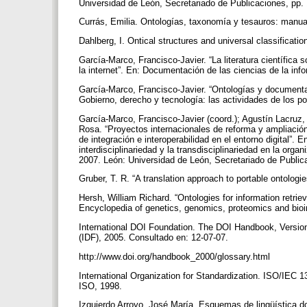
Universidad de León, Secretariado de Publicaciones, pp.
Currás, Emilia. Ontologías, taxonomía y tesauros: manual
Dahlberg, I. Ontical structures and universal classifica
García-Marco, Francisco-Javier. “La literatura científica
la internet”. En: Documentación de las ciencias de la inf
García-Marco, Francisco-Javier. “Ontologías y documentac
Gobierno, derecho y tecnología: las actividades de los 
García-Marco, Francisco-Javier (coord.); Agustín Lacru
Rosa. “Proyectos internacionales de reforma y ampliació
de integración e interoperabilidad en el entorno digital”. 
interdisciplinariedad y la transdisciplinariedad en la org
2007. León: Universidad de León, Secretariado de Public
Gruber, T. R. “A translation approach to portable ontologi
Hersh, William Richard. “Ontologies for information retriev
Encyclopedia of genetics, genomics, proteomics and bio
International DOI Foundation. The DOI Handbook, Version
(IDF), 2005. Consultado en: 12-07-07.
http://www.doi.org/handbook_2000/glossary.html
International Organization for Standardization. ISO/IEC
ISO, 1998.
Izquierdo Arroyo, José María. Esquemas de lingüística 