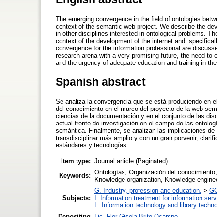
The emerging convergence in the field of ontologies bet
context of the semantic web project. We describe the dev
in other disciplines interested in ontological problems. 
context of the development of the internet and, specificall
convergence for the information professional are discussed
research arena with a very promising future, the need to cl
and the urgency of adequate education and training in th
Spanish abstract
Se analiza la convergencia que se está produciendo en el
del conocimiento en el marco del proyecto de la web semán
ciencias de la documentación y en el conjunto de las disc
actual frente de investigación en el campo de las ontolog
semántica. Finalmente, se analizan las implicaciones de f
transdisciplinar más amplio y con un gran porvenir, clari
estándares y tecnologías.
Item type:
Journal article (Paginated)
Ontologías, Organización del conocimiento,
Keywords:
Knowledge organization, Knowledge enginee
G. Industry, profession and education.
>
GG
Subjects:
I. Information treatment for information ser
L. Information technology and library techn
Depositing
Lic. Flor Gisela Brito Ocampo