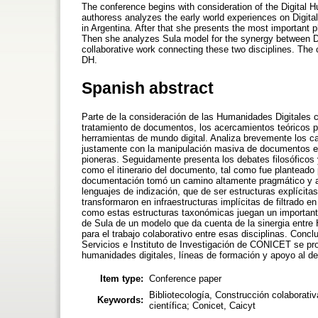
The conference begins with consideration of the Digital H
authoress analyzes the early world experiences on Digit
in Argentina. After that she presents the most important p
Then she analyzes Sula model for the synergy between D
collaborative work connecting these two disciplines. The
DH.
Spanish abstract
Parte de la consideración de las Humanidades Digitales 
tratamiento de documentos, los acercamientos teóricos p
herramientas de mundo digital. Analiza brevemente los c
justamente con la manipulación masiva de documentos en
pioneras. Seguidamente presenta los debates filosóficos
como el itinerario del documento, tal como fue planteado
documentación tomó un camino altamente pragmático y au
lenguajes de indización, que de ser estructuras explícit
transformaron en infraestructuras implícitas de filtrado 
como estas estructuras taxonómicas juegan un important
de Sula de un modelo que da cuenta de la sinergia entr
para el trabajo colaborativo entre esas disciplinas. Con
Servicios e Instituto de Investigación de CONICET se prop
humanidades digitales, líneas de formación y apoyo al de
Item type:
Conference paper
Bibliotecología, Construcción colaborat
Keywords:
científica; Conicet, Caicyt