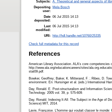
Subjects:
A. Theoretical and general aspects of lib
Depositing
Mela Bosch
user:
Date
06 Jul 2015 14:13
deposited:
Last
06 Jul 2015 14:13
modified:
URI:
http://hdl.handle.net/10760/25335
Check full metadata for this record
References
American Library Association. ALA’s core competencies of
http://www.ala.org/educationcareers/sites/ala.org.educa
stat09.pdf.
Bowker, Geoffrey; Baker, K. Mitterand, F. ; Ribes, D. To
environment. En: Hunsinger et al. (eds.) International Ha
Day, Ronald. E. Post-structuralism and Information Scien
Technology. 2005 vol. 39, p. 575-609.
Day, Ronald. Indexing It All: The Subject in the Age of D
Science) MIT, 2014.
Lavie, Françoise. L'homme qui voulait classer le monde: