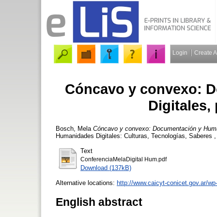
Login
Create 
Cóncavo y convexo: 
Digitales,
Bosch, Mela
Cóncavo y convexo: Documentación y Humani
Humanidades Digitales: Culturas, Tecnologías, Saberes ,
Text
ConferenciaMelaDigital Hum.pdf
Download (137kB)
Alternative locations:
http://www.caicyt-conicet.gov.ar/w
English abstract