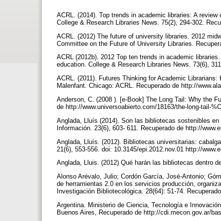
ACRL. (2014). Top trends in academic libraries: A review o
College & Research Libraries News. 75(2), 294-302. Recupe
ACRL. (2012) The future of university libraries. 2012 mi
Committee on the Future of University Libraries. Recupe
ACRL (2012b). 2012 Top ten trends in academic libraries. 
education. College & Research Libraries News. 73(6), 311-
ACRL. (2011). Futures Thinking for Academic Librarians: 
Malenfant. Chicago: ACRL. Recuperado de http://www.ala.
Anderson, C. (2008 ). [e-Book] The Long Tail: Why the F
de http://www.universoabierto.com/18163/the-long-tail-
Anglada, Lluís (2014). Son las bibliotecas sostenibles en 
Información. 23(6), 603- 611. Recuperado de http://www.
Anglada, Lluís. (2012). Bibliotecas universitarias: cabalg
21(6), 553-556. doi: 10.3145/epi.2012.nov.01 http://www
Anglada, Lluis. (2012) Qué harán las bibliotecas dentro 
Alonso Arévalo, Julio; Cordón García, José-Antonio; Gó
de herramientas 2.0 en los servicios producción, organizac
Investigación Bibliotecológica. 28(64): 51-74. Recuperad
Argentina. Ministerio de Ciencia, Tecnología e Innovación
Buenos Aires, Recuperado de http://cdi.mecon.gov.ar/b