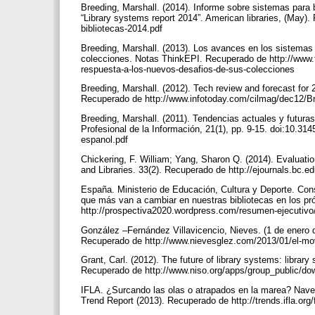
Breeding, Marshall. (2014). Informe sobre sistemas para 
“Library systems report 2014”. American libraries, (May).
bibliotecas-2014.pdf
Breeding, Marshall. (2013). Los avances en los sistemas 
colecciones. Notas ThinkEPI. Recuperado de http://www.th
respuesta-a-los-nuevos-desafios-de-sus-colecciones
Breeding, Marshall. (2012). Tech review and forecast for 2
Recuperado de http://www.infotoday.com/cilmag/dec12/B
Breeding, Marshall. (2011). Tendencias actuales y futura
Profesional de la Información, 21(1), pp. 9-15. doi:10.31
espanol.pdf
Chickering, F. William; Yang, Sharon Q. (2014). Evaluat
and Libraries. 33(2). Recuperado de http://ejournals.bc.ed
España. Ministerio de Educación, Cultura y Deporte. Cons
que más van a cambiar en nuestras bibliotecas en los p
http://prospectiva2020.wordpress.com/resumen-ejecutivo
González –Fernández Villavicencio, Nieves. (1 de enero d
Recuperado de http://www.nievesglez.com/2013/01/el-mo
Grant, Carl. (2012). The future of library systems: librar
Recuperado de http://www.niso.org/apps/group_public/
IFLA. ¿Surcando las olas o atrapados en la marea? Naveg
Trend Report (2013). Recuperado de http://trends.ifla.o