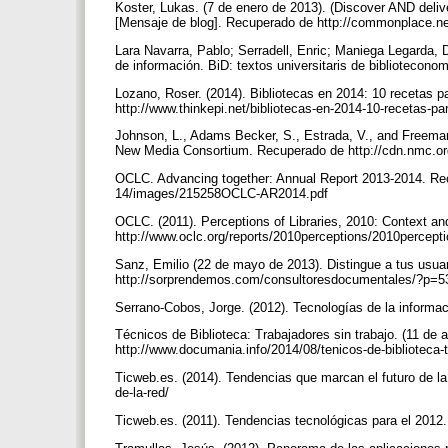
Koster, Lukas. (7 de enero de 2013). (Discover AND delive
[Mensaje de blog]. Recuperado de http://commonplace.net
Lara Navarra, Pablo; Serradell, Enric; Maniega Legarda, 
de información. BiD: textos universitaris de bibliotecon
Lozano, Roser. (2014). Bibliotecas en 2014: 10 recetas 
http://www.thinkepi.net/bibliotecas-en-2014-10-recetas-p
Johnson, L., Adams Becker, S., Estrada, V., and Freeman
New Media Consortium. Recuperado de http://cdn.nmc.org
OCLC. Advancing together: Annual Report 2013-2014. Recu
14/images/215258OCLC-AR2014.pdf
OCLC. (2011). Perceptions of Libraries, 2010: Context 
http://www.oclc.org/reports/2010perceptions/2010percepti
Sanz, Emilio (22 de mayo de 2013). Distingue a tus usuar
http://sorprendemos.com/consultoresdocumentales/?p=
Serrano-Cobos, Jorge. (2012). Tecnologías de la informa
Técnicos de Biblioteca: Trabajadores sin trabajo. (11 de
http://www.documania.info/2014/08/tenicos-de-biblioteca
Ticweb.es. (2014). Tendencias que marcan el futuro de la
de-la-red/
Ticweb.es. (2011). Tendencias tecnológicas para el 2012