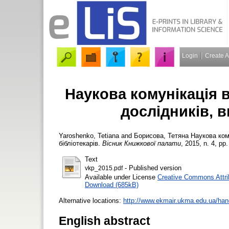
Login
Create 
Наукова комунікація в
дослідників, в
Yaroshenko, Tetiana
and
Борисова, Тетяна
Наукова кому
бібліотекарів.
Вісник Книжкової палати
, 2015, n. 4, pp.
Text
- Published version
vkp_2015.pdf
Available under License
Creative Commons Attri
Download (685kB)
Alternative locations:
http://www.ekmair.ukma.edu.ua/ha
English abstract