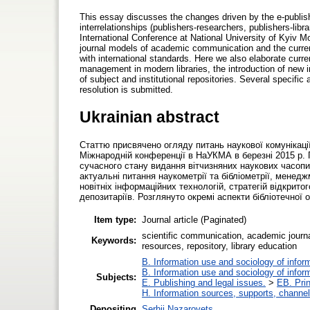
This essay discusses the changes driven by the e-publis
interrelationships (publishers-researchers, publishers-libra
International Conference at National University of Kyiv 
journal models of academic communication and the current 
with international standards. Here we also elaborate curre
management in modern libraries, the introduction of new 
of subject and institutional repositories. Several specifi
resolution is submitted.
Ukrainian abstract
Статтю присвячено огляду питань наукової комунікації 
Міжнародній конференції в НаУКМА в березні 2015 р. 
сучасного стану видання вітчизняних наукових часопи
актуальні питання наукометрії та бібліометрії, менед
новітніх інформаційних технологій, стратегій відкрито
депозитаріїв. Розглянуто окремі аспекти бібліотечної
Item type:
Journal article (Paginated)
scientific communication, academic journa
Keywords:
resources, repository, library education
B. Information use and sociology of infor
B. Information use and sociology of infor
Subjects:
E. Publishing and legal issues.
>
EB. Prin
H. Information sources, supports, channel
Depositing
Serhii Nazarovets