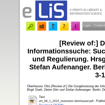
Login
Create 
[Review of:] 
Informationssuche: Su
und Regulierung. Hrsg.
Stefan Aufenanger. Berl
3-
Oberhauser, Otto
[Review of:] Die Googleisierung der I
Birgit Stark, Dieter Dörr und Stefan Aufenanger. Berlin: 
Text
- Publis
vm_68_1_2015_rezension oberhauser.pdf