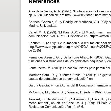
References
Alva de la Selva, A. R. (1998): “Globalización y Comunica
pp. 69-80. Disponible en: http://www.revistas.unam.mx/in
Berrocal Gonzalo, S., y Rodríguez Maribona, C. (1998): An
Madrid: Universitas.
Canel, M. J. (1999): “El País, ABC y El Mundo: tres manc
comunicación. Vol. 4, nº 6. Disponible en: http://www.ehu
Capriotti, P. (2009): “De la imagen a la reputación: anális
http://www.razonypalabra.org.mx/N/N70/Articulo%201
de 2015]
Fernández Asenjo, G. y De la Torre Alfaro, N. (2009): G
funciones y disfunciones de los gabinetes pequeños y c
Fontcuberta, M. (2011): La noticia. Pistas para percibir 
Martínez Sanz, R. y Durántez Stolle, P. (2011): “La gestión
pautas de actuación en su comunicación” en
García García, F. (dir.) Actas del II Congreso Internacion
McCombs, M.; Shaw, D. y Weaver, D. (eds.) (1997): Co
Tankard, J.; Hendrickson, L.; Silberman, J.; Bliss, K. y
measurement”, op. cit. en Canel, M. J. (1999): “El País,
Revista de Comunicación. Vol. 4, nº 6.