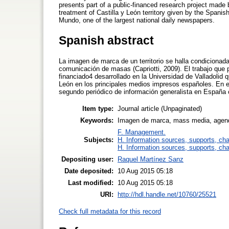
presents part of a public-financed research project made 
treatment of Castilla y León territory given by the Spanis
Mundo, one of the largest national daily newspapers.
Spanish abstract
La imagen de marca de un territorio se halla condicionad
comunicación de masas (Capriotti, 2009). El trabajo que
financiado4 desarrollado en la Universidad de Valladolid qu
León en los principales medios impresos españoles. En e
segundo periódico de información generalista en España 
Item type:
Journal article (Unpaginated)
Keywords:
Imagen de marca, mass media, agenda-
F. Management.
Subjects:
H. Information sources, supports, ch
H. Information sources, supports, ch
Depositing user:
Raquel Martínez Sanz
Date deposited:
10 Aug 2015 05:18
Last modified:
10 Aug 2015 05:18
URI:
http://hdl.handle.net/10760/25521
Check full metadata for this record