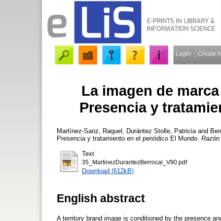
Login
Create 
La imagen de marca t
Presencia y tratamie
Martínez-Sanz, Raquel
,
Durántez Stolle, Patricia
and
Ber
Presencia y tratamiento en el periódico El Mundo.
Razón 
Text
35_MartinezDurantezBerrocal_V90.pdf
Download (612kB)
English abstract
A territory brand image is conditioned by the presence and