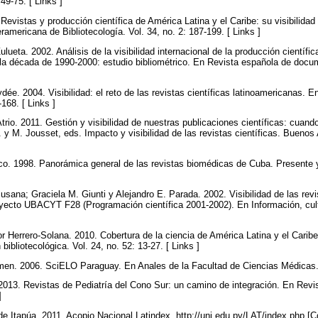
 49-75. [ Links ]
 Revistas y producción científica de América Latina y el Caribe: su visibili
mericana de Bibliotecología. Vol. 34, no. 2: 187-199. [ Links ]
ulueta. 2002. Análisis de la visibilidad internacional de la producción científi
a década de 1990-2000: estudio bibliométrico. En Revista española de docume
ée. 2004. Visibilidad: el reto de las revistas científicas latinoamericanas. 
-168. [ Links ]
trio. 2011. Gestión y visibilidad de nuestras publicaciones científicas: cuando
y M. Jousset, eds. Impacto y visibilidad de las revistas científicas. Buenos 
o. 1998. Panorámica general de las revistas biomédicas de Cuba. Presente y
usana; Graciela M. Giunti y Alejandro E. Parada. 2002. Visibilidad de las rev
oyecto UBACYT F28 (Programación científica 2001-2002). En Información, cult
r Herrero-Solana. 2010. Cobertura de la ciencia de América Latina y el Cari
bibliotecológica. Vol. 24, no. 52: 13-27. [ Links ]
men. 2006. SciELO Paraguay. En Anales de la Facultad de Ciencias Médicas. V
 2013. Revistas de Pediatría del Cono Sur: un camino de integración. En Revis
 ]
de Itapúa. 2011. Acopio Nacional Latindex. http://uni.edu.py/LAT/index.php [C