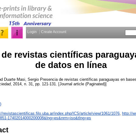
Login
Create Account
 de revistas científicas paragua
de datos en línea
nd
Duarte Masi, Sergio
Presencia de revistas científicas paraguayas en bases
ciedad
, 2014, n. 31, pp. 121-131. [Journal article (Paginated)]
)
://revistascientificas.filo.uba.ar/index.php/ICS/article/view/1061/1076
,
http://w
S1851-17402014000200008&lng=es&nrm=iso&tlng=es
act