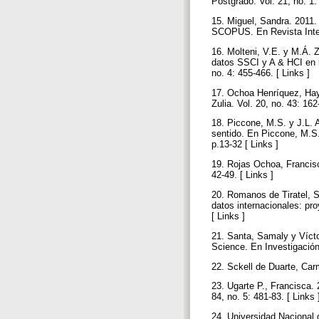
Postgrado. Vol. 21, no. 1:
15. Miguel, Sandra. 2011.
SCOPUS. En Revista Intera
16. Molteni, V.E. y M.Á. Z
datos SSCI y A & HCI en l
no. 4: 455-466. [ Links ]
17. Ochoa Henríquez, Hayd
Zulia. Vol. 20, no. 43: 162
18. Piccone, M.S. y J.L. A
sentido. En Piccone, M.S. 
p.13-32 [ Links ]
19. Rojas Ochoa, Francisc
42-49. [ Links ]
20. Romanos de Tiratel, S
datos internacionales: pr
[ Links ]
21. Santa, Samaly y Vícto
Science. En Investigación 
22. Sckell de Duarte, Car
23. Ugarte P., Francisca.
84, no. 5: 481-83. [ Links
24. Universidad Nacional 