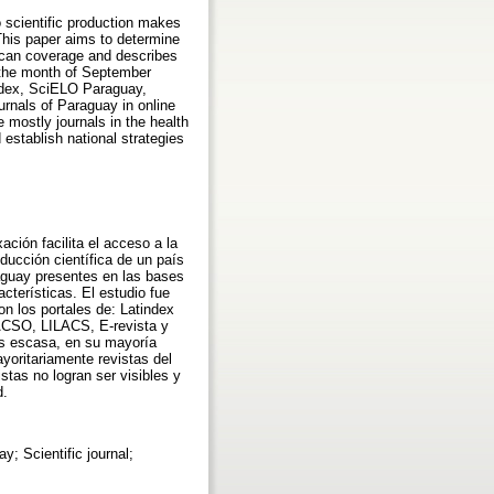
to scientific production makes
 This paper aims to determine
rican coverage and describes
g the month of September
index, SciELO Paraguay,
rnals of Paraguay in online
 mostly journals in the health
establish national strategies
ación facilita el acceso a la
oducción científica de un país
raguay presentes en las bases
cterísticas. El estudio fue
on los portales de: Latindex
ACSO, LILACS, E-revista y
es escasa, en su mayoría
yoritariamente revistas del
stas no logran ser visibles y
d.
y; Scientific journal;