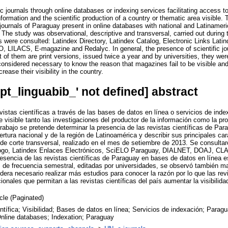
ific journals through online databases or indexing services facilitating access 
nformation and the scientific production of a country or thematic area visible.
c journals of Paraguay present in online databases with national and Latiname
. The study was observational, descriptive and transversal, carried out durin
ls were consulted: Latindex Directory, Latindex Catalog, Electronic Links Lat
ILACS, E-magazine and Redalyc. In general, the presence of scientific jou
of them are print versions, issued twice a year and by universities, they were
considered necessary to know the reason that magazines fail to be visible and 
crease their visibility in the country.
opt_linguabib_' not defined] abstract
evistas científicas a través de las bases de datos en línea o servicios de index
e visible tanto las investigaciones del productor de la información como la pr
trabajo se pretende determinar la presencia de las revistas científicas de Pa
rtura nacional y de la región de Latinoamérica y describir sus principales cara
 de corte transversal, realizado en el mes de setiembre de 2013. Se consultar
álogo, Latindex Enlaces Electrónicos, SciELO Paraguay, DIALNET, DOAJ, CL
resencia de las revistas científicas de Paraguay en bases de datos en línea 
 de frecuencia semestral, editadas por universidades, se observó también ma
dera necesario realizar más estudios para conocer la razón por lo que las revi
ionales que permitan a las revistas científicas del país aumentar la visibilida
icle (Paginated)
ntífica; Visibilidad; Bases de datos en línea; Servicios de indexación; Paragua
 Online databases; Indexation; Paraguay