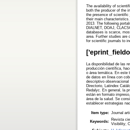
The availability of scient
both the producer of the i
the presence of scientifi
their main characteristics
2013. The following porta
DIALNET, DOAJ, CLACSO, L
databases is scarce, most 
area. Further studies are 
for scientific journals to in
['eprint_field
La disponibilidad de las r
producción científica, hac
o área temática. En este 
de datos en línea con cobe
descriptivo observacional
Directorio, Latindex Cat
Redalyc. En general, la p
están en formato impreso,
área de la salud. Se consi
establecer estrategias nac
Item type:
Journal art
Revista cie
Keywords:
Visibility;