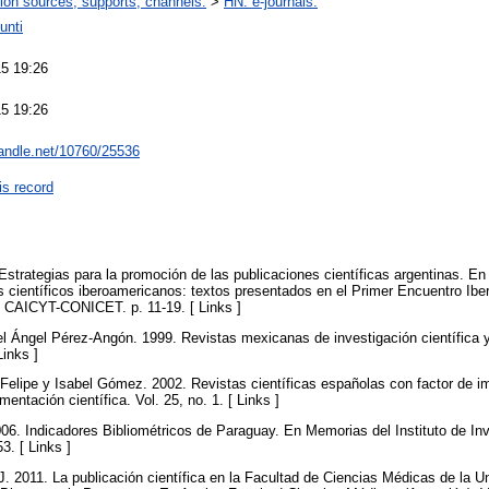
ion sources, supports, channels.
>
HN. e-journals.
unti
5 19:26
5 19:26
handle.net/10760/25536
is record
Estrategias para la promoción de las publicaciones científicas argentinas. En 
es científicos iberoamericanos: textos presentados en el Primer Encuentro Ib
s: CAICYT-CONICET. p. 11-19. [ Links ]
uel Ángel Pérez-Angón. 1999. Revistas mexicanas de investigación científica y
Links ]
, Felipe y Isabel Gómez. 2002. Revistas científicas españolas con factor de 
ntación científica. Vol. 25, no. 1. [ Links ]
006. Indicadores Bibliométricos de Paraguay. En Memorias del Instituto de In
53. [ Links ]
 J. 2011. La publicación científica en la Facultad de Ciencias Médicas de la U