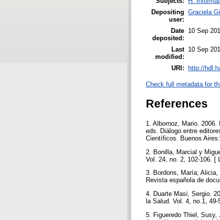
Subjects:
H. Informat
Depositing
Graciela Gi
user:
Date
10 Sep 201
deposited:
Last
10 Sep 201
modified:
URI:
http://hdl.
Check full metadata for th
References
1. Albornoz, Mario. 2006. 
eds. Diálogo entre editor
Científicos. Buenos Aire
2. Bonilla, Marcial y Mig
Vol. 24, no. 2, 102-106. [ 
3. Bordons, María; Alicia
Revista española de docume
4. Duarte Masi, Sergio. 2
la Salud. Vol. 4, no.1, 49-
5. Figueredo Thiel, Susy,