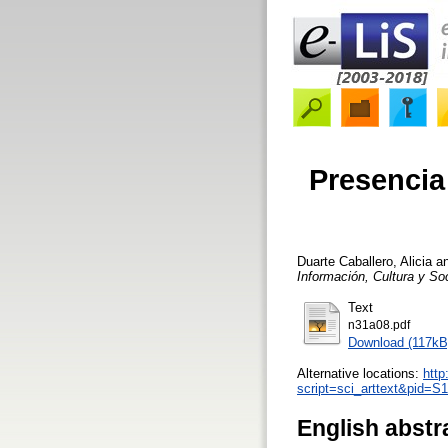
Presencia
Duarte Caballero, Alicia
a
Información, Cultura y So
Text
n31a08.pdf
Download (117kB
Alternative locations:
http
script=sci_arttext&pid=
English abstr