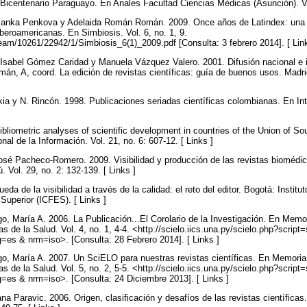
 Bicentenario Paraguayo. En Anales Facultad Ciencias Médicas (Asunción). Vol
ejanka Penkova y Adelaida Román Román. 2009. Once años de Latindex: una ex
iberoamericanas. En Simbiosis. Vol. 6, no. 1, 9.
stream/10261/22942/1/Simbiosis_6(1)_2009.pdf [Consulta: 3 febrero 2014]. [ Lin
Isabel Gómez Caridad y Manuela Vázquez Valero. 2001. Difusión nacional e in
án, A, coord. La edición de revistas científicas: guía de buenos usos. Madr
ia y N. Rincón. 1998. Publicaciones seriadas científicas colombianas. En Inte
ibliometric analyses of scientific development in countries of the Union of S
al de la Información. Vol. 21, no. 6: 607-12. [ Links ]
osé Pacheco-Romero. 2009. Visibilidad y producción de las revistas biomédi
. Vol. 29, no. 2: 132-139. [ Links ]
da de la visibilidad a través de la calidad: el reto del editor. Bogotá: Instit
Superior (ICFES). [ Links ]
 María A. 2006. La Publicación...El Corolario de la Investigación. En Memori
s de la Salud. Vol. 4, no. 1, 4-4. <http://scielo.iics.una.py/scielo.php?script
es & nrm=iso>. [Consulta: 28 Febrero 2014]. [ Links ]
, María A. 2007. Un SciELO para nuestras revistas científicas. En Memorias 
s de la Salud. Vol. 5, no. 2, 5-5. <http://scielo.iics.una.py/scielo.php?script
es & nrm=iso>. [Consulta: 24 Diciembre 2013]. [ Links ]
a Paravic. 2006. Origen, clasificación y desafíos de las revistas científicas