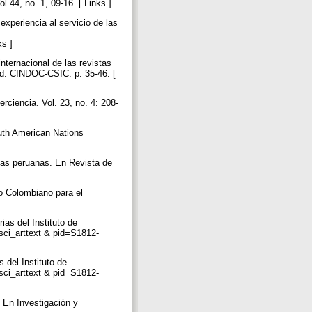
.44, no. 1, 09-16. [ Links ]
periencia al servicio de las
ks ]
ternacional de las revistas
id: CINDOC-CSIC. p. 35-46. [
rciencia. Vol. 23, no. 4: 208-
outh American Nations
cas peruanas. En Revista de
uto Colombiano para el
as del Instituto de
=sci_arttext & pid=S1812-
del Instituto de
=sci_arttext & pid=S1812-
. En Investigación y