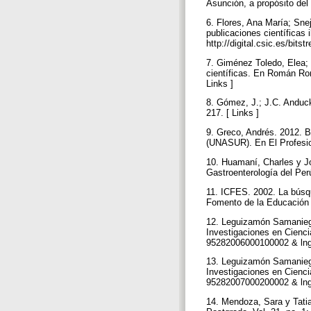
Asunción, a propósito del
6. Flores, Ana María; Sn
publicaciones científicas 
http://digital.csic.es/bit
7. Giménez Toledo, Elea; 
científicas. En Román Rom
Links ]
8. Gómez, J.; J.C. Anduck
217. [ Links ]
9. Greco, Andrés. 2012. B
(UNASUR). En El Profesion
10. Huamaní, Charles y J
Gastroenterología del Perú
11. ICFES. 2002. La búsque
Fomento de la Educación 
12. Leguizamón Samaniego,
Investigaciones en Ciencia
95282006000100002 & lng=
13. Leguizamón Samaniego
Investigaciones en Ciencia
95282007000200002 & lng=
14. Mendoza, Sara y Tatian