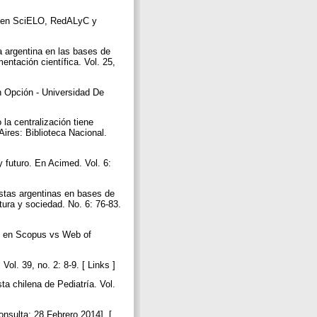
dad en SciELO, RedALyC y
ca argentina en las bases de
ntación científica. Vol. 25,
En Opción - Universidad De
 la centralización tiene
Aires: Biblioteca Nacional.
 futuro. En Acimed. Vol. 6:
istas argentinas en bases de
ura y sociedad. No. 6: 76-83.
be en Scopus vs Web of
ol. 39, no. 2: 8-9. [ Links ]
ta chilena de Pediatría. Vol.
onsulta: 28 Febrero 2014]. [