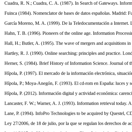
Cuadra, R. N.; Cuadra, C. A. (1987). In Search of Gateways. Inform
Fuinca (1984). Nomenclator de bases de datos españolas. Madrid: F
García Moreno, M. A. (1999). De la Teledocumentación a Internet. L
Hahn, T. B. (1996). Pioneers of the online age. Information Proce
Hall, H.; Butler, A. (1995). The wave of mergers and acquisitions in
Hartley, R. J. (1990). Online searching: principles and practice. Lo
Herner, S. (1984). Brief History of Information Science. Journal of
Hípola, P. (1997). El mercado de la información electrónica, situac
Hípola, P.; Moya-Anegón, F. (1993). El cd-rom en España: luces y 
Hípola, P. (2012). Información digital y actividad económica: care
Lancaster, F. W.; Warner, A. J. (1993). Information retrieval today. 
Lane, P. (1994). InfoPro Technologies to be acquired by Questel, C
Ley 27/2006, de 18 de julio, por la que se regulan los derechos de ac