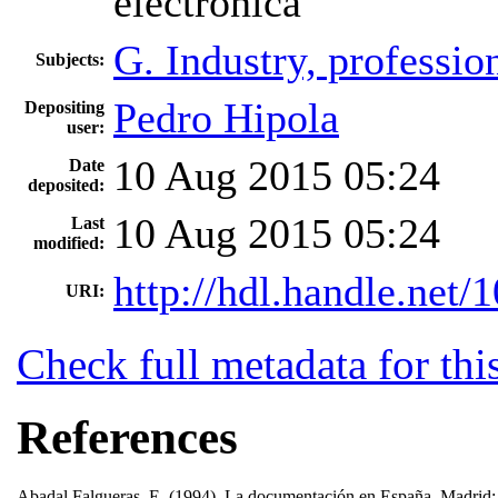
electrónica
G. Industry, professio
Subjects:
Pedro Hipola
Depositing
user:
10 Aug 2015 05:24
Date
deposited:
10 Aug 2015 05:24
Last
modified:
http://hdl.handle.net
URI:
Check full metadata for thi
References
Abadal Falgueras, E. (1994). La documentación en España. Madrid: