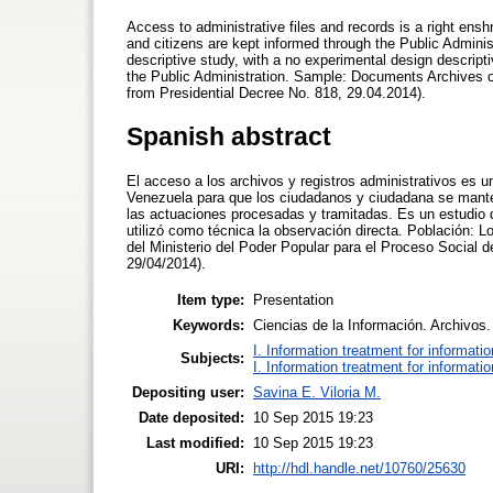
Access to administrative files and records is a right enshr
and citizens are kept informed through the Public Adminis
descriptive study, with a no experimental design descript
the Public Administration. Sample: Documents Archives o
from Presidential Decree No. 818, 29.04.2014).
Spanish abstract
El acceso a los archivos y registros administrativos es 
Venezuela para que los ciudadanos y ciudadana se mante
las actuaciones procesadas y tramitadas. Es un estudio d
utilizó como técnica la observación directa. Población: 
del Ministerio del Poder Popular para el Proceso Social d
29/04/2014).
Item type:
Presentation
Keywords:
Ciencias de la Información. Archivos
I. Information treatment for informati
Subjects:
I. Information treatment for informati
Depositing user:
Savina E. Viloria M.
Date deposited:
10 Sep 2015 19:23
Last modified:
10 Sep 2015 19:23
URI:
http://hdl.handle.net/10760/25630