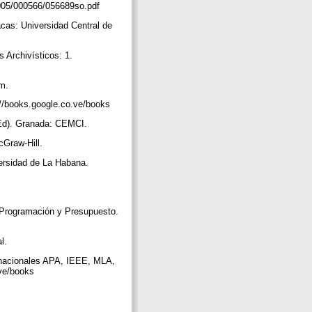
0005/000566/056689so.pdf
cas: Universidad Central de
s Archivísticos: 1.
om.
p://books.google.co.ve/books
. Ed). Granada: CEMCI.
McGraw-Hill.
versidad de La Habana.
e Programación y Presupuesto.
al.
ernacionales APA, IEEE, MLA,
.ve/books