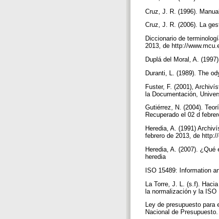
Cruz, J. R. (1996). Manu
Cruz, J. R. (2006). La ge
Diccionario de terminologí
2013, de http://www.mcu.
Duplá del Moral, A. (1997
Duranti, L. (1989). The o
Fuster, F. (2001), Archiv
la Documentación, Univers
Gutiérrez, N. (2004). Teo
Recuperado el 02 d febrer
Heredia, A. (1991) Archiví
febrero de 2013, de http:
Heredia, A. (2007). ¿Qué 
heredia
ISO 15489: Information a
La Torre, J. L. (s.f). Hac
la normalización y la ISO
Ley de presupuesto para el
Nacional de Presupuesto