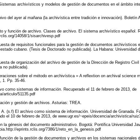
. Sistemas archivísticos y modelos de gestión de documentos en el ámbito inter
chivo del ayer al mañana (la archivística entre tradición e innovación). Boletín
to y función de archivo. Clases de archivo. El sistema archivístico español. 
.rclis.org/14058/1/sisarchivesp.pdf
esta de requisitos funcionales para la gestión de documentos archivísticos e
l estado cubano. (Tesis de Doctorado no publicada). La Habana: Universidad 
sta de organización del archivo de gestión de la Dirección de Registro Civil 
ía no publicada).
raciones sobre el método en archivística = A reflextion on archival science 
 1. Pp. 35-46.
hivo como sistemas de información. Recuperado el 11 de febrero de 2013, de
ga/articulo/51135.pdf
ación y gestión de archivos. Asturias: TREA.
 A. (s.f) El archivo como sistema de información. Universidad de Granada. F
o el 10 de febrero de 2013, de www.ugr.es/~epeis/docencia/archivistica/rui
 en la génesis del documento administrativo. Bogotá: Pontifica Universidad Ja
a.http://eprints.rclis.org/7386/1/reto_en_la_genesis.pdf
 función de la gestión de documentos y archivos en los sistemas nacionales d