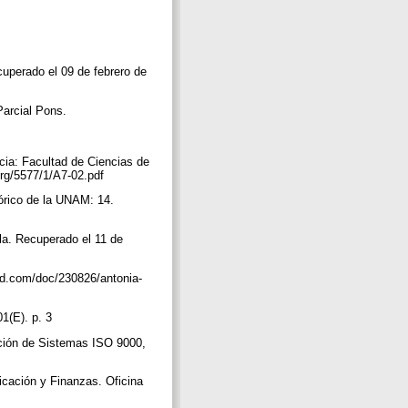
cuperado el 09 de febrero de
Parcial Pons.
cia: Facultad de Ciencias de
.org/5577/1/A7-02.pdf
tórico de la UNAM: 14.
illa. Recuperado el 11 de
ibd.com/doc/230826/antonia-
1(E). p. 3
tación de Sistemas ISO 9000,
ficación y Finanzas. Oficina