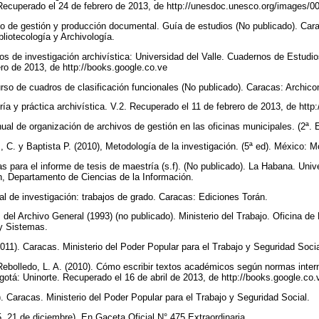
cuperado el 24 de febrero de 2013, de http://unesdoc.unesco.org/images/
o de gestión y producción documental. Guía de estudios (No publicado). Cara
liotecología y Archivología.
vos de investigación archivística: Universidad del Valle. Cuadernos de Estudio
ro de 2013, de http://books.google.co.ve
rso de cuadros de clasificación funcionales (No publicado). Caracas: Archic
oría y práctica archivística. V.2. Recuperado el 11 de febrero de 2013, de htt
ual de organización de archivos de gestión en las oficinas municipales. (2ª
 C. y Baptista P. (2010), Metodología de la investigación. (5ª ed). México: 
s para el informe de tesis de maestría (s.f). (No publicado). La Habana. Uni
, Departamento de Ciencias de la Información.
l de investigación: trabajos de grado. Caracas: Ediciones Torán.
del Archivo General (1993) (no publicado). Ministerio del Trabajo. Oficina d
 y Sistemas.
11). Caracas. Ministerio del Poder Popular para el Trabajo y Seguridad Soci
 Rebolledo, L. A. (2010). Cómo escribir textos académicos según normas int
tá: Uninorte. Recuperado el 16 de abril de 2013, de http://books.google.co
. Caracas. Ministerio del Poder Popular para el Trabajo y Seguridad Social.
 21 de diciembre). En Gaceta Oficial N° 475 Extraordinaria.