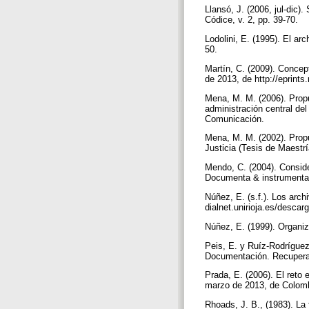
Llansó, J. (2006, jul-dic)
Códice, v. 2, pp. 39-70.
Lodolini, E. (1995). El ar
50.
Martín, C. (2009). Concep
de 2013, de http://eprints
Mena, M. M. (2006). Propu
administración central de
Comunicación.
Mena, M. M. (2002). Propue
Justicia (Tesis de Maestr
Mendo, C. (2004). Conside
Documenta & instrumenta,
Núñez, E. (s.f.). Los arc
dialnet.unirioja.es/descar
Núñez, E. (1999). Organiz
Peis, E. y Ruíz-Rodríguez
Documentación. Recuperad
Prada, E. (2006). El reto
marzo de 2013, de Colombi
Rhoads, J. B., (1983). La