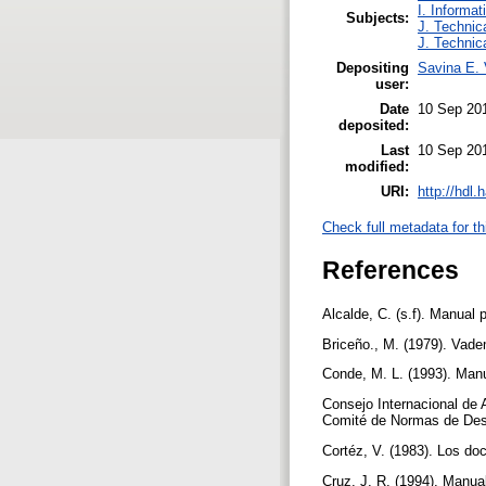
I. Informat
Subjects:
J. Technic
J. Technic
Depositing
Savina E. 
user:
Date
10 Sep 20
deposited:
Last
10 Sep 20
modified:
URI:
http://hdl
Check full metadata for th
References
Alcalde, C. (s.f). Manual 
Briceño., M. (1979). Vad
Conde, M. L. (1993). Manu
Consejo Internacional de 
Comité de Normas de Desc
Cortéz, V. (1983). Los do
Cruz, J. R. (1994). Manu