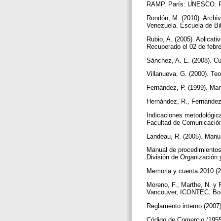
RAMP. París: UNESCO. Re
Rondón, M. (2010). Archiv
Venezuela. Escuela de Bib
Rubio, A. (2005). Aplicati
Recuperado el 02 de febre
Sánchez, A. E. (2008). Cu
Villanueva, G. (2000). Te
Fernández, P. (1999). Man
Hernández, R., Fernández,
Indicaciones metodológica
Facultad de Comunicación
Landeau, R. (2005). Manua
Manual de procedimientos 
División de Organización
Memoria y cuenta 2010 (20
Moreno, F., Marthe, N. y
Vancouver, ICONTEC. Bogo
Reglamento interno (2007)
Código de Comercio (1955,