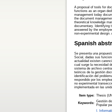
A proposal of tools for d
functions as an organ dedi
management today document
the document management 
theoretical knowledge man
documentary. Identifying 
answered by the employees 
non-experimental design. A
Spanish abst
Se presenta una propuesta
Social, dadas sus funcion
actualidad existen carenc
cual surge la necesidad d
sistema de archivo centra
teóricos de la gestión doc
identificación del problem
respondido por los emple
no experimental transecci
implementada en las unid
Item type:
Thesis (U
Gestión do
Keywords:
Popular pa
I. Informat