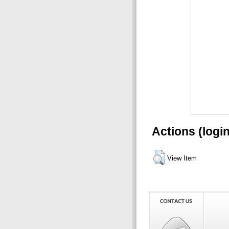
Actions (logi
View Item