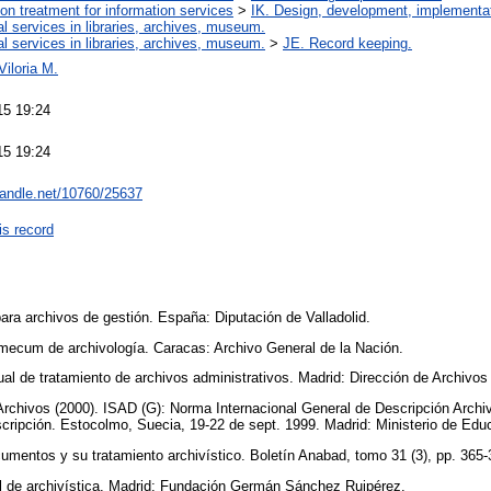
ion treatment for information services
>
IK. Design, development, implementa
al services in libraries, archives, museum.
al services in libraries, archives, museum.
>
JE. Record keeping.
Viloria M.
15 19:24
15 19:24
.handle.net/10760/25637
is record
para archivos de gestión. España: Diputación de Valladolid.
emecum de archivología. Caracas: Archivo General de la Nación.
al de tratamiento de archivos administrativos. Madrid: Dirección de Archivos
Archivos (2000). ISAD (G): Norma Internacional General de Descripción Archiv
ripción. Estocolmo, Suecia, 19-22 de sept. 1999. Madrid: Ministerio de Educ
cumentos y su tratamiento archivístico. Boletín Anabad, tomo 31 (3), pp. 365
al de archivística. Madrid: Fundación Germán Sánchez Ruipérez.