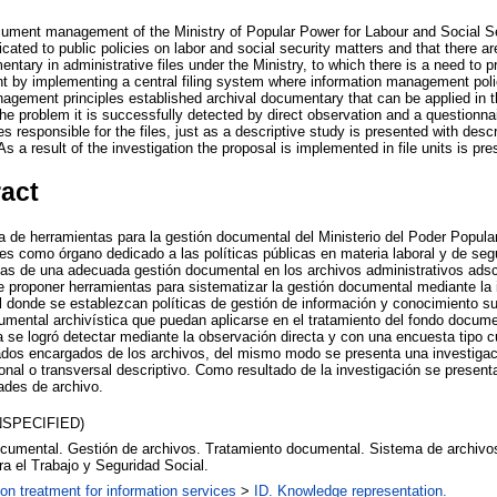
ocument management of the Ministry of Popular Power for Labour and Social Se
cated to public policies on labor and social security matters and that there a
ary in administrative files under the Ministry, to which there is a need to p
by implementing a central filing system where information management poli
agement principles established archival documentary that can be applied in th
the problem it is successfully detected by direct observation and a questionn
responsible for the files, just as a descriptive study is presented with descr
s a result of the investigation the proposal is implemented in file units is pre
ract
 de herramientas para la gestión documental del Ministerio del Poder Popular
es como órgano dedicado a las políticas públicas en materia laboral y de segu
ias de una adecuada gestión documental en los archivos administrativos adscri
e proponer herramientas para sistematizar la gestión documental mediante l
l donde se establezcan políticas de gestión de información y conocimiento su
umental archivística que puedan aplicarse en el tratamiento del fondo documen
a se logró detectar mediante la observación directa y con una encuesta tipo cu
ados encargados de los archivos, del mismo modo se presenta una investigac
onal o transversal descriptivo. Como resultado de la investigación se present
ades de archivo.
NSPECIFIED)
cumental. Gestión de archivos. Tratamiento documental. Sistema de archivos
ra el Trabajo y Seguridad Social.
ion treatment for information services
>
ID. Knowledge representation.