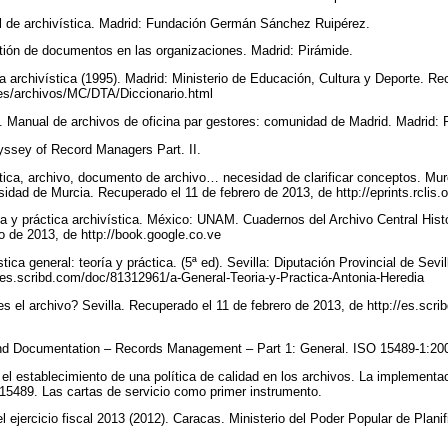
al de archivística. Madrid: Fundación Germán Sánchez Ruipérez.
stión de documentos en las organizaciones. Madrid: Pirámide.
a archivística (1995). Madrid: Ministerio de Educación, Cultura y Deporte. Re
es/archivos/MC/DTA/Diccionario.html
). Manual de archivos de oficina par gestores: comunidad de Madrid. Madrid: 
dyssey of Record Managers Part. II.
ística, archivo, documento de archivo… necesidad de clarificar conceptos. Mur
idad de Murcia. Recuperado el 11 de febrero de 2013, de http://eprints.rclis
ría y práctica archivística. México: UNAM. Cuadernos del Archivo Central His
o de 2013, de http://book.google.co.ve
stica general: teoría y práctica. (5ª ed). Sevilla: Diputación Provincial de Sev
//es.scribd.com/doc/81312961/a-General-Teoria-y-Practica-Antonia-Heredia
es el archivo? Sevilla. Recuperado el 11 de febrero de 2013, de http://es.scr
nd Documentation – Records Management – Part 1: General. ISO 15489-1:200
ia el establecimiento de una política de calidad en los archivos. La implemen
 15489. Las cartas de servicio como primer instrumento.
 ejercicio fiscal 2013 (2012). Caracas. Ministerio del Poder Popular de Plani
.