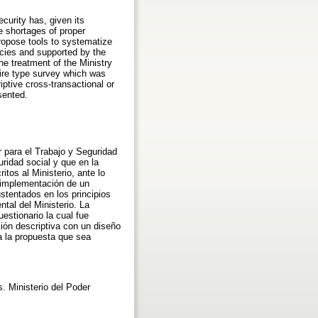
curity has, given its
re shortages of proper
ropose tools to systematize
cies and supported by the
e treatment of the Ministry
aire type survey which was
iptive cross-transactional or
sented.
 para el Trabajo y Seguridad
ridad social y que en la
tos al Ministerio, ante lo
a implementación de un
stentados en los principios
tal del Ministerio. La
estionario la cual fue
ión descriptiva con un diseño
a la propuesta que sea
. Ministerio del Poder