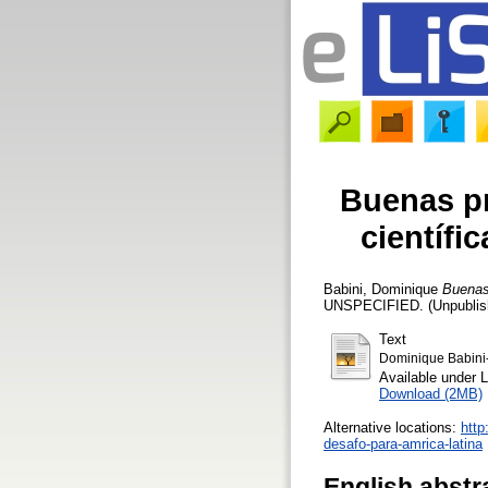
Buenas pr
científi
Babini, Dominique
Buenas 
UNSPECIFIED. (Unpublish
Text
Dominique Babin
Available under 
Download (2MB)
Alternative locations:
http
desafo-para-amrica-latina
English abstr