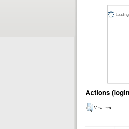
Loading.
Actions (logi
View Item