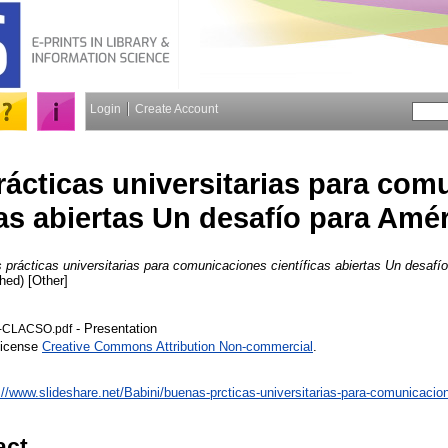
Login
Create Account
ácticas universitarias para com
cas abiertas Un desafío para Amér
prácticas universitarias para comunicaciones científicas abiertas Un desafí
ed) [Other]
- Presentation
i-CLACSO.pdf
License
Creative Commons Attribution Non-commercial
.
://www.slideshare.net/Babini/buenas-prcticas-universitarias-para-comunicacion
act