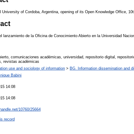
l University of Cordoba, Argentina, opening of its Open Knowledge Office, 1
ract
l lanzamiento de la Oficina de Conocimiento Abierto en la Universidad Nacio
erto, comunicaciones académicas, universidad, repositorio digital, repositorio
as, revistas académicas
ation use and sociology of information
>
BG. Information dissemination and di
nique Babini
015 14:08
015 14:08
l.handle.net/10760/25664
is record