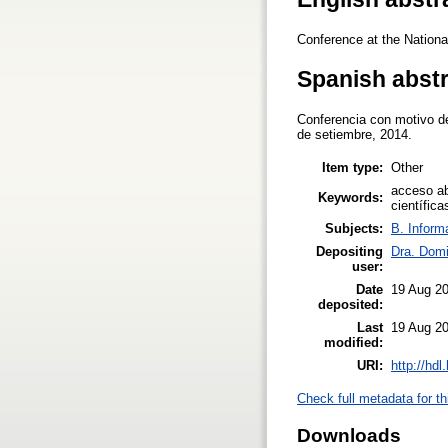
Conference at the Nationa
Spanish abst
Conferencia con motivo de
de setiembre, 2014.
Item type:
Other
acceso abi
Keywords:
científic
Subjects:
B. Inform
Depositing
Dra. Domi
user:
Date
19 Aug 2
deposited:
Last
19 Aug 2
modified:
URI:
http://hd
Check full metadata for th
Downloads