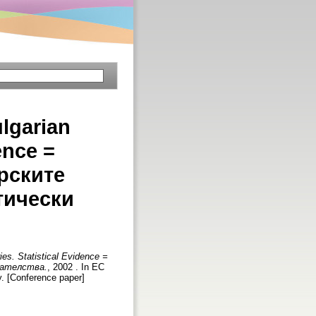
lgarian
ence =
рските
тически
ies. Statistical Evidence =
зателства.
, 2002 . In EC
. [Conference paper]