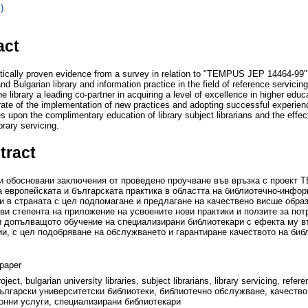
)
act
stically proven evidence from a survey in relation to "TEMPUS JEP 14464-99" 
 Bulgarian library and information practice in the field of reference servicing
e library a leading co-partner in acquiring a level of excellence in higher edu
 rate of the implementation of new practices and adopting successful experie
 upon the complimentary education of library subject librarians and the effec
ibrary servicing.
tract
и обосновани заключения от проведено проучване във връзка с проект 
 европейската и българската практика в областта на библиотечно-инфо
и в страната с цел подпомагане и предлагане на качествено висше образ
ви степента на приложение на усвоените нови практики и ползите за пот
 и допълващото обучение на специализирани библиотекари с ефекта му в
ии, с цел подобряване на обслужването и гарантиране качеството на би
paper
ct, bulgarian university libraries, subject librarians, library servicing, refer
лгарски университетски библиотеки, библиотечно обслужване, качество
нни услуги, специализирани библиотекари