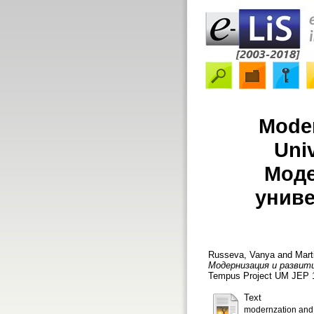
Moder
Univ
Моде
униве
Russeva, Vanya
and
Mart
Модернизация и развит
Tempus Project UM JEP 14
Text
modernzation and d