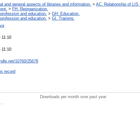
al and general aspects of libraries and information.
>
AC. Relationship of LIS w
ent.
>
FH. Reorganization.
 profession and education.
>
GH. Education.
 profession and education.
>
GI. Training.
va
 11:10
 11:10
andle.net/10760/25678
is record
Downloads per month over past year
..