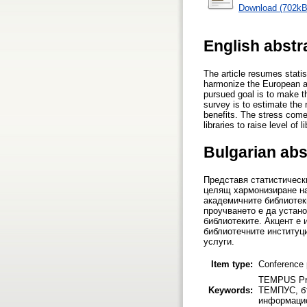
Download (702kB
English abstr
The article resumes stati
harmonize the European and
pursued goal is to make th
survey is to estimate the
benefits. The stress comes
libraries to raise level of l
Bulgarian abs
Представя статистическ
целящ хармонизиране на
академичните библиотек
проучването е да устано
библиотеките. Акцент е
библиотечните институц
услуги.
Item type:
Conference 
TEMPUS Proje
Keywords:
ТЕМПУС, бъ
информацио