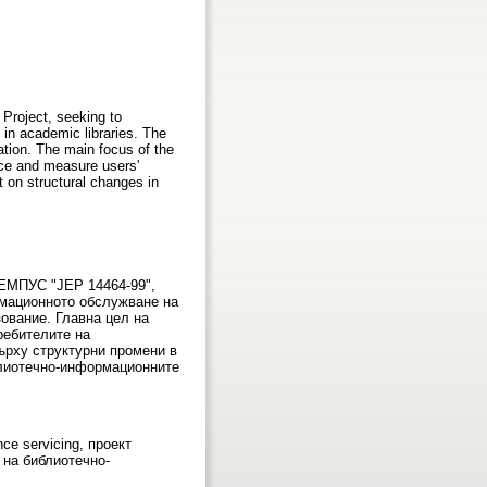
Project, seeking to
 in academic libraries. The
cation. The main focus of the
nce and measure users'
t on structural changes in
ТЕМПУС "JEP 14464-99",
рмационното обслужване на
ование. Главна цел на
ребителите на
ърху структурни промени в
блиотечно-информационните
ence servicing, проект
 на библиотечно-