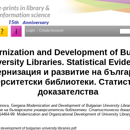
Login
Create Account
nization and Development of Bu
ersity Libraries. Statistical Evid
рнизация и развитие на бълга
рситетски библиотеки. Статис
доказателства
inova, Gergana
Modernization and Development of Bulgarian University Librar
ие на българските университетски библиотеки. Статистически дока
464-99: Modernization and Organizational Development of University Library
evelopment of bulgarian university libraries.pdf