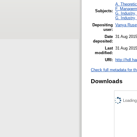
A. Theoretic
F. Managem
Subjects:
G. Industry,
G. Industry,
Depositing
Vanya Ruse
user:
Date
31 Aug 2015
deposited:
Last
31 Aug 2015
modified:
URI:
http://hdl.h
Check full metadata for th
Downloads
Loading.