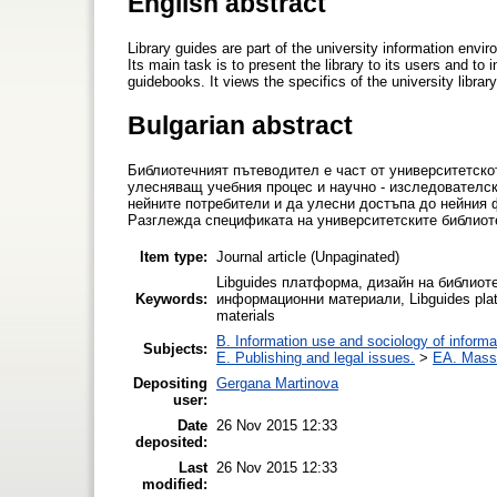
English abstract
Library guides are part of the university information envir
Its main task is to present the library to its users and to i
guidebooks. It views the specifics of the university librar
Bulgarian abstract
Библиотечният пътеводител е част от университетско
улесняващ учебния процес и научно - изследователск
нейните потребители и да улесни достъпа до нейния 
Разглежда спецификата на университетските библиот
Item type:
Journal article (Unpaginated)
Libguides платформа, дизайн на библиоте
Keywords:
информационни материали, Libguides platfor
materials
B. Information use and sociology of informa
Subjects:
E. Publishing and legal issues.
>
EA. Mass
Depositing
Gergana Martinova
user:
Date
26 Nov 2015 12:33
deposited:
Last
26 Nov 2015 12:33
modified: