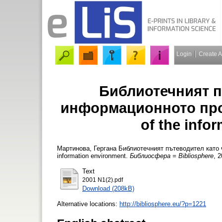
Login
Create 
Библиотечният п
информационното прос
of the info
Мартинова, Гергана
Библиотечният пътеводител като ч
information environment.
Библиосфера = Bibliosphere
, 2
Text
2001 N1(2).pdf
Download (208kB)
Alternative locations:
http://bibliosphere.eu/?p=1221