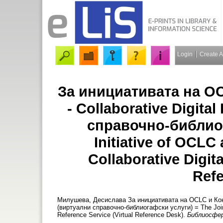
Login
Create 
За инициативата на O
- Collaborative Digita
справочно-библиог
Initiative of OCLC
Collaborative Digita
Refe
Милушева, Десислава
За инициативата на OCLC и Конгр
(виртуални справочно-библиогафски услуги) = The Joint I
Reference Service (Virtual Reference Desk).
Библиосфера