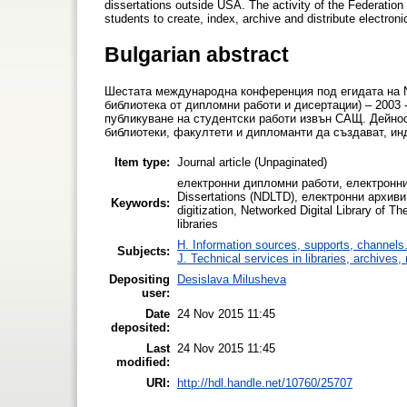
dissertations outside USA. The activity of the Federation 
students to create, index, archive and distribute electron
Bulgarian abstract
Шестата международна конференция под егидата на Netw
библиотека от дипломни работи и дисертации) – 2003
публикуване на студентски работи извън САЩ. Дейно
библиотеки, факултети и дипломанти да създават, ин
Item type:
Journal article (Unpaginated)
електронни дипломни работи, електронни 
Dissertations (NDLTD), електронни архиви
Keywords:
digitization, Networked Digital Library of T
libraries
H. Information sources, supports, channels
Subjects:
J. Technical services in libraries, archive
Depositing
Desislava Milusheva
user:
Date
24 Nov 2015 11:45
deposited:
Last
24 Nov 2015 11:45
modified:
URI:
http://hdl.handle.net/10760/25707