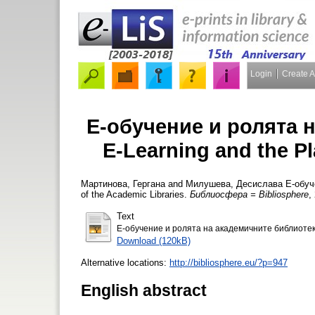
Login
Create 
Е-обучение и ролята 
E-Learning and the Pl
Мартинова, Гергана
and
Милушева, Десислава
Е-обуче
of the Academic Libraries.
Библиосфера = Bibliosphere
,
Text
Е-обучение и ролята на академичните библиотек
Download (120kB)
Alternative locations:
http://bibliosphere.eu/?p=947
English abstract