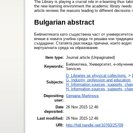
The Library is playing a crucial role in e-learning thus ta
the new learning environment the academic library needs to
article reviews the reasons leading to different decisions
Bulgarian abstract
Библиотеката като съществена част от университетск
впише в новата учебна среда тя решава кои традицион
създадени. Статията разглежда причини, които водят 
виртуалната среда на образование.
Item type:
Journal article (Unpaginated)
Библиотека, Университет, е-обучение,
Keywords:
Services
D. Libraries as physical collections.
>
G. Industry, profession and education.
Subjects:
H. Information sources, supports, chan
H. Information sources, supports, chan
Depositing
Gergana Martinova
user:
Date
26 Nov 2015 12:46
deposited:
Last modified:
26 Nov 2015 12:46
URI:
http://hdl.handle.net/10760/25709