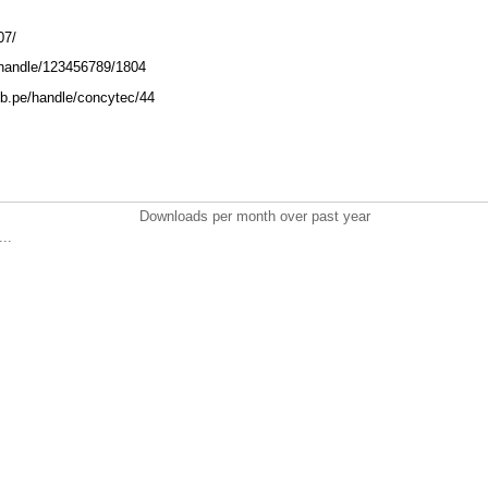
207/
e/handle/123456789/1804
ob.pe/handle/concytec/44
Downloads per month over past year
..