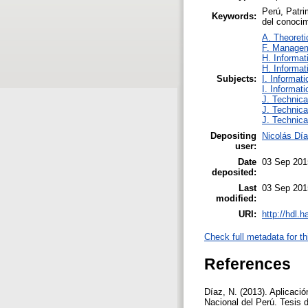
Perú, Patri
Keywords:
del conocim
A. Theoreti
F. Manage
H. Informat
H. Informat
Subjects:
I. Informat
I. Informat
J. Technica
J. Technica
J. Technica
Depositing
Nicolás Dí
user:
Date
03 Sep 201
deposited:
Last
03 Sep 201
modified:
URI:
http://hdl.
Check full metadata for th
References
Díaz, N. (2013). Aplicació
Nacional del Perú. Tesis 