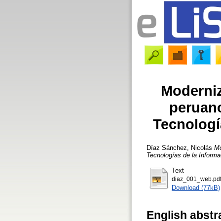
Moderniz
peruano
Tecnologí
Díaz Sánchez, Nicolás
Mo
Tecnologías de la Inform
Text
diaz_001_web.pd
Download (77kB)
English abstr