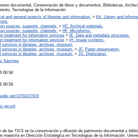
monio documental, Conservación de libros y documentos, Bibliotecas, Archivos
iento, Tecnologías de la Información
cal and general aspects of libraries and information.
>
AA. Library and informat
ment.
ion sources, supports, channels.
>
HC. Archival materials.
ion sources, supports, channels.
>
HF. Microforms.
ion treatment for information services
>
IE. Data and metadata structures.
ion treatment for information services
>
IH. Image systems.
l services in libraries, archives, museum.
l services in libraries, archives, museum.
>
JF. Paper preservation.
l services in libraries, archives, museum.
>
JG. Digitization.
az Sánchez
5 00:58
5 00:58
handle.net/10760/27919
is record
n de las TICS en la conservación y difusión de patrimonio documental y bibliog
de maestría en Dirección Estratégica en Tecnologías de la Información. Unive