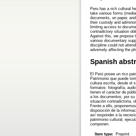
Peru has a rich cultural h
take various forms (media)
documents, on paper, and t
their custody and administ
limiting access to document
contradictory situation ob
Against this, we propose 
various documentary suppo
discipline could not atten
adversely affecting the ph
Spanish abst
El Perú posee un rico pat
Patrimonio que puede toma
cultura escrita, desde e
formatos: fotografía, aud
tienen el carácter de púb
a los documentos, por su c
situación contradictoria,
Frente a ello, proponemos
disposición de la informa
así responder a la necesi
patrimonio cultural, ejecu
componen.
Item type:
Preprint