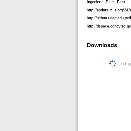
Ingeniería. Piura, Perú
http://eprints.rclis.org/24
http://pirhua.udep.edu.p
http://dspace.concytec.g
Downloads
Loading.