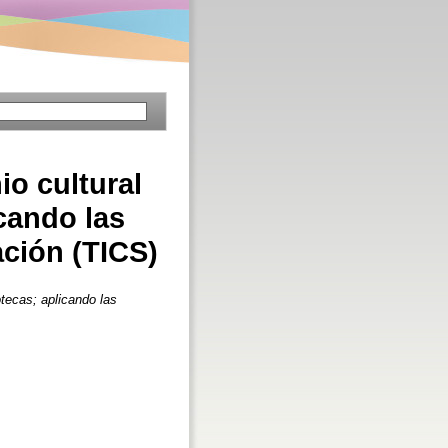
io cultural
icando las
ción (TICS)
otecas; aplicando las