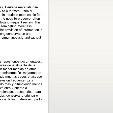
ies. Heritage materials can
y to our times, usually
 institutions responsible for
 the need to preserve, often
llowing frequent review. This
isseminating more less.
e provision of information in
 long conservation and
ns simultaneously and without
os repositorios documentales.
entes generalmente de la
en menor medida en otros
y administración, mayormente
tando muchas veces el acceso
revisión frecuente. Esta
vando más y difundiendo menos.
tamiento y puesta a
ncionados repositorios; para
r: conservar y difundir el
sica de los materiales que lo