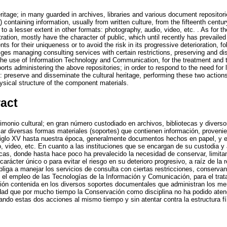
eritage; in many guarded in archives, libraries and various document repositor
 containing information, usually from written culture, from the fifteenth centur
o a lesser extent in other formats: photography, audio, video, etc. . As for the
ration, mostly have the character of public, which until recently has prevailed
s for their uniqueness or to avoid the risk in its progressive deterioration, fo
liges managing consulting services with certain restrictions, preserving and d
the use of Information Technology and Communication, for the treatment and th
rts administering the above repositories; in order to respond to the need for
d: preserve and disseminate the cultural heritage, performing these two actio
ysical structure of the component materials.
ract
rimonio cultural; en gran número custodiado en archivos, bibliotecas y divers
r diversas formas materiales (soportes) que contienen información, proveni
l siglo XV hasta nuestra época, generalmente documentos hechos en papel, y 
io, video, etc. En cuanto a las instituciones que se encargan de su custodia 
licas, donde hasta hace poco ha prevalecido la necesidad de conservar, limi
arácter único o para evitar el riesgo en su deterioro progresivo, a raíz de la 
 obliga a manejar los servicios de consulta con ciertas restricciones, conser
 el empleo de las Tecnologías de la Información y Comunicación, para el tra
ción contenida en los diversos soportes documentales que administran los me
dad que por mucho tiempo la Conservación como disciplina no ha podido atende
tando estas dos acciones al mismo tiempo y sin atentar contra la estructura fí