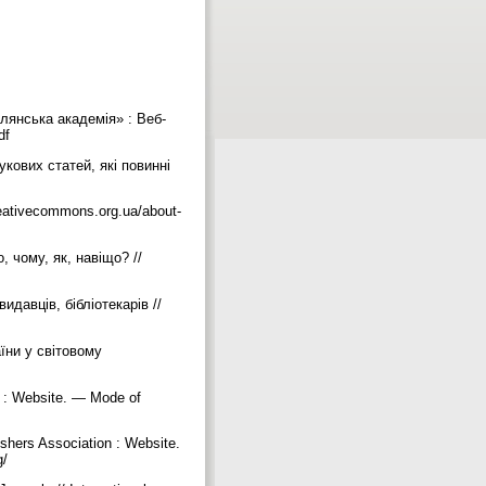
илянська академія» : Веб-
pdf
укових статей, які повинні
eativecommons.org.ua/about-
 чому, як, навіщо? //
идавців, бібліотекарів //
аїни у світовому
s : Website. — Mode of
ishers Association : Website.
g/