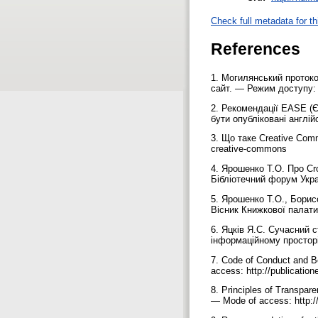
Check full metadata for th
References
1. Могилянський протоко
сайт. — Режим доступу: h
2. Рекомендації EASE (Єв
бути опубліковані англі
3. Що таке Creative Comm
creative-commons
4. Ярошенко Т.О. Про Cro
Бібліотечний форум Укр
5. Ярошенко Т.О., Борисо
Вісник Книжкової палат
6. Яцків Я.С. Сучасний с
інформаційному просторі
7. Code of Conduct and Be
аccess: http://publicatio
8. Principles of Transpar
— Mode of аccess: http://