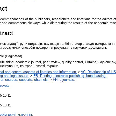
act
ecommendations of the publishers, researchers and librarians for the editors 
ar and comprehensible ways while distributing the results of the academic res
tract
екомендації групи видавців, науковців та бібліотекарів щодо використанн
та зрозумілих способів поширення результатів наукових досліджень
icle (Paginated)
blishing, academic journal, peer review, quality control, Ukraine, наукове 
цензування, контроль якості, Україна
cal and general aspects of libraries and information.
>
AC. Relationship of LIS 
ng and legal issues.
>
EB. Printing, electronic publishing, broadcasting.
ion sources, supports, channels.
>
HN. e-journals.
arovets
5 10:11
5 10:11
handle.net/10760/28006