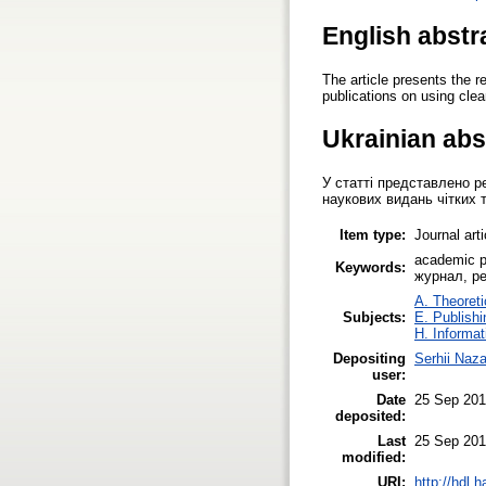
English abstr
The article presents the r
publications on using cle
Ukrainian abs
У статті представлено р
наукових видань чітких 
Item type:
Journal art
academic pu
Keywords:
журнал, ре
A. Theoreti
Subjects:
E. Publishi
H. Informat
Depositing
Serhii Naz
user:
Date
25 Sep 201
deposited:
Last
25 Sep 201
modified:
URI:
http://hdl.