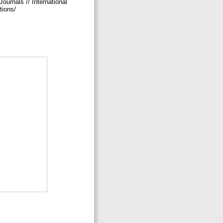
ournals // International
tions/