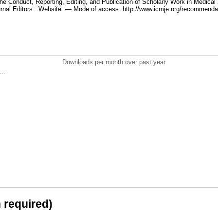
e Conduct, Reporting, Editing, and Publication of Scholarly Work in Medical J
rnal Editors : Website. — Mode of аccess: http://www.icmje.org/recommenda
Downloads per month over past year
..
n required)