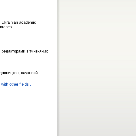
of Ukrainian academic
earches.
я редакторами вітчизняних
видавництво, науковий
with other fields .