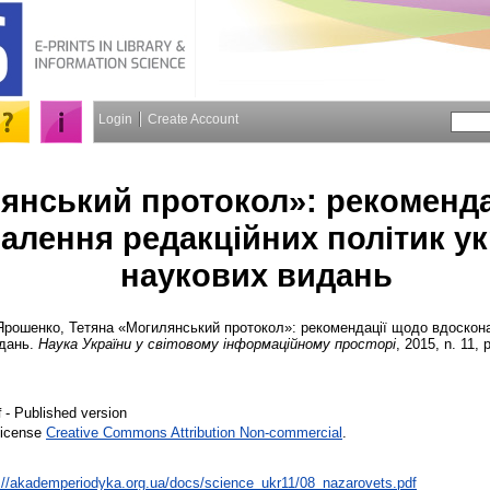
Login
Create Account
янський протокол»: рекоменда
алення редакційних політик ук
наукових видань
Ярошенко, Тетяна
«Могилянський протокол»: рекомендації щодо вдоскона
идань.
Наука України у світовому інформаційному просторі
, 2015, n. 11, 
- Published version
f
License
Creative Commons Attribution Non-commercial
.
://akademperiodyka.org.ua/docs/science_ukr11/08_nazarovets.pdf