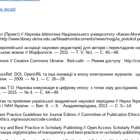
is record
л (Проект) // Наукова бібліотека Національного університету «Києво-Мог
ttp://www.library.ukma.edu.ua/fileadmin/documents/news/mogyla_protokol.
ропейської асоціації наукових редакторів) для авторів і перекладачів на
йською мовою // Морфологія. — 2011. — Т. V, №1. — С. 45—48.
ons // Creative Commons Ukraine : Веб-сайт. — Режим доступу : http://cr
ssRef, DOI, OpenURL та інші інновації в епоху електронних журналів : що,
аїни. — 2009. — № 1. — С. 26—29.
ва Т.О. Наукова комунікація в цифрову епоху: з точки зору дослідників, в
и. — 2015. — № 4. — С. 44—49.
тан та проблеми української академічної наукової періодики // Наука Укр
 / НАН України. — Вип. 8. — К. : Академперіодика, 2013. — С. 5—14.
st Practice Guidelines for Journal Editors // Committee of Publication Ethic
nethics.org/resources/code-conduct
ency and Best Practice in Scholarly Publishing // Open Access Scholarly Publ
oaspa.org/principles-of-transparency-and-best-practice-in¬scholarly-publishin