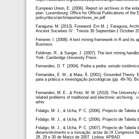
European Union, E. (2006). Report on archives in the enl
plan. Luxembourg: Office for Official Publications of the
policy/docs/arch/reportarchives_en.pdf
Faraguna, M. (2013). Foreword. Em M. (. Faraguna, Archi
Ancient Societies IV : Trieste 30 September-1 October 2011
Feinerer, I. (2008). A text mining framework in R and its
Business.
Feldman, R., & Sanger, J. (2007). The text mining hand
York: Cambridge University Press.
Fernandes, D. T. (2004). Pedra a pedra: estudo sistêmic
Fernandes, E. M., & Maia, Â. (2001). Grounded Theory. E
para a prática e investigação psicológicas (pp. 49-76).
Fernandes, M. E., & Pinto, M. M. (2010). The University 
related problems of traditional and electronic archiving 
arhiv.
Fidalgo, M. J., & Ucha, P. C. (2006). Projecto de Tab
Fidalgo, M. J., & Ucha, P. C. (2006). Projecto de Tabel
Fidalgo, M. J., & Ucha, P. C. (2007). Projecto de Tabela 
desenvolvimento e a inovação: actas do IX Congresso Nac
28, 29 e 30 de Março de 2007. Lisboa: APBAD.