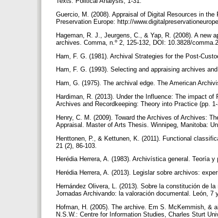
Texts. Political Analysis, 1-31.
Guercio, M. (2008). Appraisal of Digital Resources in the 
Preservation Europe: http://www.digitalpreservationeurop
Hageman, R. J., Jeurgens, C., & Yap, R. (2008). A new ap
archives. Comma, n.º 2, 125-132, DOI: 10.3828/comma.
Ham, F. G. (1981). Archival Strategies for the Post-Custo
Ham, F. G. (1993). Selecting and appraising archives and
Ham, G. (1975). The archival edge. The American Archivi
Hardiman, R. (2013). Under the Influence: The impact
Archives and Recordkeeping: Theory into Practice (pp. 1
Henry, C. M. (2009). Toward the Archives of Archives: Th
Appraisal. Master of Arts Thesis. Winnipeg, Manitoba: Un
Henttonen, P., & Kettunen, K. (2011). Functional classifi
21 (2), 86-103.
Herédia Herrera, A. (1983). Archivística general. Teoría y 
Herédia Herrera, A. (2013). Legislar sobre archivos: expe
Hernández Olivera, L. (2013). Sobre la constitución de 
Jornadas Archivando: la valoración documental. León, 7 y
Hofman, H. (2005). The archive. Em S. McKemmish, & al.
N.S.W.: Centre for Information Studies, Charles Sturt Uni