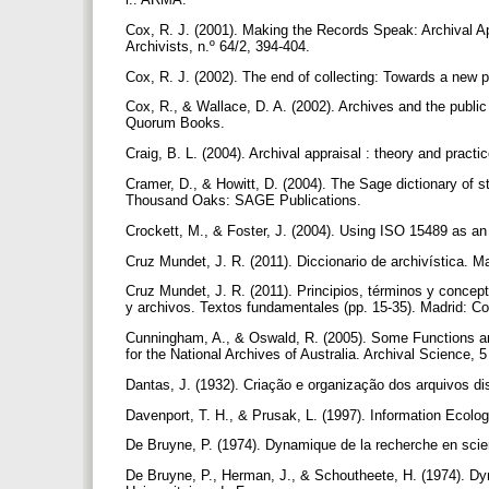
Cox, R. J. (2001). Making the Records Speak: Archival Ap
Archivists, n.º 64/2, 394-404.
Cox, R. J. (2002). The end of collecting: Towards a new p
Cox, R., & Wallace, D. A. (2002). Archives and the public
Quorum Books.
Craig, B. L. (2004). Archival appraisal : theory and pract
Cramer, D., & Howitt, D. (2004). The Sage dictionary of st
Thousand Oaks: SAGE Publications.
Crockett, M., & Foster, J. (2004). Using ISO 15489 as an
Cruz Mundet, J. R. (2011). Diccionario de archivística. M
Cruz Mundet, J. R. (2011). Principios, términos y conc
y archivos. Textos fundamentales (pp. 15-35). Madrid: C
Cunningham, A., & Oswald, R. (2005). Some Functions a
for the National Archives of Australia. Archival Science, 5
Dantas, J. (1932). Criação e organização dos arquivos dis
Davenport, T. H., & Prusak, L. (1997). Information Ecolo
De Bruyne, P. (1974). Dynamique de la recherche en sci
De Bruyne, P., Herman, J., & Schoutheete, H. (1974). Dy