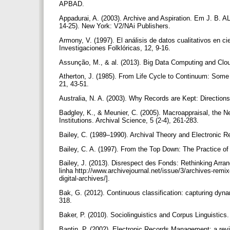
APBAD.
Appadurai, A. (2003). Archive and Aspiration. Em J. B. AL.]
14-25). New York: V2/NAi Publishers.
Armony, V. (1997). El análisis de datos cualitativos en 
Investigaciones Folklóricas, 12, 9-16.
Assunção, M., & al. (2013). Big Data Computing and Clou
Atherton, J. (1985). From Life Cycle to Continuum: Som
21, 43-51.
Australia, N. A. (2003). Why Records are Kept: Directions
Badgley, K., & Meunier, C. (2005). Macroappraisal, the 
Institutions. Archival Science, 5 (2-4), 261-283.
Bailey, C. (1989–1990). Archival Theory and Electronic R
Bailey, C. A. (1997). From the Top Down: The Practice of
Bailey, J. (2013). Disrespect des Fonds: Rethinking Arran
linha http://www.archivejournal.net/issue/3/archives-remi
digital-archives/].
Bak, G. (2012). Continuous classification: capturing dyn
318.
Baker, P. (2010). Sociolinguistics and Corpus Linguistic
Bantin, P. (2002). Electronic Records Management: a revie