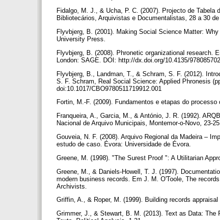
Fidalgo, M. J., & Ucha, P. C. (2007). Projecto de Tabe
Bibliotecários, Arquivistas e Documentalistas, 28 a 30 
Flyvbjerg, B. (2001). Making Social Science Matter: Wh
University Press.
Flyvbjerg, B. (2008). Phronetic organizational research
London: SAGE. DOI: http://dx.doi.org/10.4135/97808570
Flyvbjerg, B., Landman, T., & Schram, S. F. (2012). Intr
S. F. Schram, Real Social Science: Applied Phronesis (p
doi:10.1017/CBO9780511719912.001
Fortin, M.-F. (2009). Fundamentos e etapas do process
Franqueira, A., Garcia, M., & António, J. R. (1992). A
Nacional de Arquivo Municipais, Montemor-o-Novo, 23-2
Gouveia, N. F. (2008). Arquivo Regional da Madeira – Im
estudo de caso. Évora: Universidade de Évora.
Greene, M. (1998). "The Surest Proof ": A Utilitarian Appr
Greene, M., & Daniels-Howell, T. J. (1997). Documentation 
modern business records. Em J. M. O'Toole, The records
Archivists.
Griffin, A., & Roper, M. (1999). Building records apprai
Grimmer, J., & Stewart, B. M. (2013). Text as Data: The 