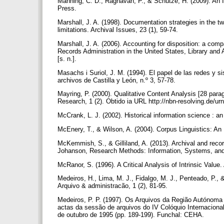
Manning, C. D., Raghavan, P., & Schütze, H. (2009). An I
Press.
Marshall, J. A. (1998). Documentation strategies in the twen
limitations. Archival Issues, 23 (1), 59-74.
Marshall, J. A. (2006). Accounting for disposition: a com
Records Administration in the United States, Library and 
[s. n.].
Masachs i Suriol, J. M. (1994). El papel de las redes y s
archivos de Castilla y León, n.º 3, 57-78.
Mayring, P. (2000). Qualitative Content Analysis [28 para
Research, 1 (2). Obtido ia URL http://nbn-resolving.de/
McCrank, L. J. (2002). Historical information science : an
McEnery, T., & Wilson, A. (2004). Corpus Linguistics: An 
McKemmish, S., & Gilliland, A. (2013). Archival and reco
Johanson, Research Methods: Information, Systems, and C
McRanor, S. (1996). A Critical Analysis of Intrinsic Value
Medeiros, H., Lima, M. J., Fidalgo, M. J., Penteado, P.
Arquivo & administracão, 1 (2), 81-95.
Medeiros, P. P. (1997). Os Arquivos da Região Autónoma 
actas da sessão de arquivos do IV Colóquio Internacional 
de outubro de 1995 (pp. 189-199). Funchal: CEHA.