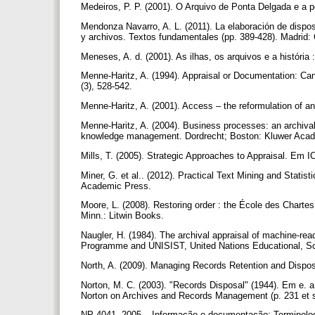
Medeiros, P. P. (2001). O Arquivo de Ponta Delgada e a p
Mendonza Navarro, A. L. (2011). La elaboración de disp
y archivos. Textos fundamentales (pp. 389-428). Madrid:
Meneses, A. d. (2001). As ilhas, os arquivos e a histór
Menne-Haritz, A. (1994). Appraisal or Documentation: Ca
(3), 528-542.
Menne-Haritz, A. (2001). Access – the reformulation of an
Menne-Haritz, A. (2004). Business processes: an archival
knowledge management. Dordrecht; Boston: Kluwer Acad
Mills, T. (2005). Strategic Approaches to Appraisal. Em I
Miner, G. et al.. (2012). Practical Text Mining and Statis
Academic Press.
Moore, L. (2008). Restoring order : the École des Chartes
Minn.: Litwin Books.
Naugler, H. (1984). The archival appraisal of machine-rea
Programme and UNISIST, United Nations Educational, Scie
North, A. (2009). Managing Records Retention and Dispo
Norton, M. C. (2003). "Records Disposal" (1944). Em e. a
Norton on Archives and Records Management (p. 231 et s
NP 4041. 2005 – Informação e documentação: Terminologia