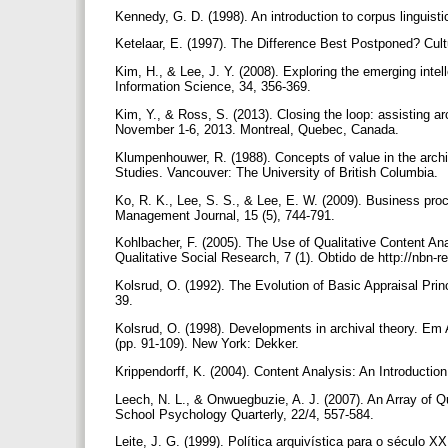
Kennedy, G. D. (1998). An introduction to corpus lingui
Ketelaar, E. (1997). The Difference Best Postponed? Cul
Kim, H., & Lee, J. Y. (2008). Exploring the emerging intel
Information Science, 34, 356-369.
Kim, Y., & Ross, S. (2013). Closing the loop: assisting a
November 1-6, 2013. Montreal, Quebec, Canada.
Klumpenhouwer, R. (1988). Concepts of value in the archival
Studies. Vancouver: The University of British Columbia.
Ko, R. K., Lee, S. S., & Lee, E. W. (2009). Business p
Management Journal, 15 (5), 744-791.
Kohlbacher, F. (2005). The Use of Qualitative Content A
Qualitative Social Research, 7 (1). Obtido de http://nbn
Kolsrud, O. (1992). The Evolution of Basic Appraisal Pri
39.
Kolsrud, O. (1998). Developments in archival theory. Em A
(pp. 91-109). New York: Dekker.
Krippendorff, K. (2004). Content Analysis: An Introduct
Leech, N. L., & Onwuegbuzie, A. J. (2007). An Array of Qua
School Psychology Quarterly, 22/4, 557-584.
Leite, J. G. (1999). Política arquivística para o sécul