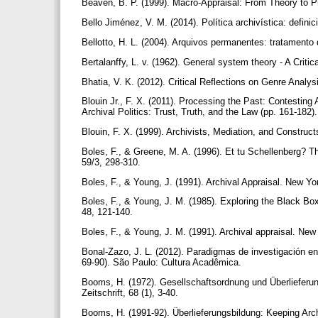
Beaven, B. P. (1999). Macro-Appraisal: From Theory to Pr
Bello Jiménez, V. M. (2014). Política archivística: defini
Bellotto, H. L. (2004). Arquivos permanentes: tratamento
Bertalanffy, L. v. (1962). General system theory - A Crit
Bhatia, V. K. (2012). Critical Reflections on Genre Analys
Blouin Jr., F. X. (2011). Processing the Past: Contesting
Archival Politics: Trust, Truth, and the Law (pp. 161-182
Blouin, F. X. (1999). Archivists, Mediation, and Construc
Boles, F., & Greene, M. A. (1996). Et tu Schellenberg? T
59/3, 298-310.
Boles, F., & Young, J. (1991). Archival Appraisal. New 
Boles, F., & Young, J. M. (1985). Exploring the Black Box
48, 121-140.
Boles, F., & Young, J. M. (1991). Archival appraisal. N
Bonal-Zazo, J. L. (2012). Paradigmas de investigación e
69-90). São Paulo: Cultura Acadêmica.
Booms, H. (1972). Gesellschaftsordnung und Überlieferun
Zeitschrift, 68 (1), 3-40.
Booms, H. (1991-92). Überlieferungsbildung: Keeping Archi