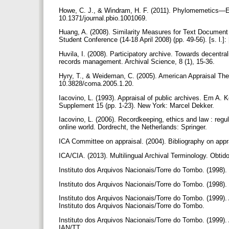
Howe, C. J., & Windram, H. F. (2011). Phylomemetics—Ev
10.1371/journal.pbio.1001069.
Huang, A. (2008). Similarity Measures for Text Docume
Student Conference (14-18 April 2008) (pp. 49-56). [s. l.]: 
Huvila, I. (2008). Participatory archive. Towards decentral
records management. Archival Science, 8 (1), 15-36.
Hyry, T., & Weideman, C. (2005). American Appraisal The
10.3828/coma.2005.1.20.
Iacovino, L. (1993). Appraisal of public archives. Em A. 
Supplement 15 (pp. 1-23). New York: Marcel Dekker.
Iacovino, L. (2006). Recordkeeping, ethics and law : regula
online world. Dordrecht, the Netherlands: Springer.
ICA Committee on appraisal. (2004). Bibliography on appra
ICA/CIA. (2013). Multilingual Archival Terminology. Obtid
Instituto dos Arquivos Nacionais/Torre do Tombo. (1998
Instituto dos Arquivos Nacionais/Torre do Tombo. (1998
Instituto dos Arquivos Nacionais/Torre do Tombo. (1999
Instituto dos Arquivos Nacionais/Torre do Tombo.
Instituto dos Arquivos Nacionais/Torre do Tombo. (1999
IAN/TT.