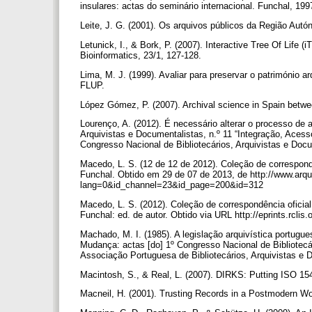
insulares: actas do seminário internacional. Funchal, 19
Leite, J. G. (2001). Os arquivos públicos da Região Au
Letunick, I., & Bork, P. (2007). Interactive Tree Of Life (i
Bioinformatics, 23/1, 127-128.
Lima, M. J. (1999). Avaliar para preservar o património ar
FLUP.
López Gómez, P. (2007). Archival science in Spain betwe
Lourenço, A. (2012). É necessário alterar o processo de 
Arquivistas e Documentalistas, n.º 11 “Integração, Aces
Congresso Nacional de Bibliotecários, Arquivistas e Doc
Macedo, L. S. (12 de 12 de 2012). Coleção de correspondê
Funchal. Obtido em 29 de 07 de 2013, de http://www.arqu
lang=0&id_channel=23&id_page=200&id=312
Macedo, L. S. (2012). Coleção de correspondência oficial
Funchal: ed. de autor. Obtido via URL http://eprints.rclis
Machado, M. I. (1985). A legislação arquivística portug
Mudança: actas [do] 1º Congresso Nacional de Bibliotecár
Associação Portuguesa de Bibliotecários, Arquivistas e
Macintosh, S., & Real, L. (2007). DIRKS: Putting ISO 1
Macneil, H. (2001). Trusting Records in a Postmodern Wor