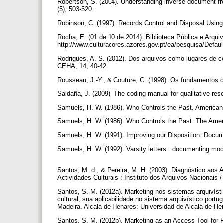
Robertson, S. (2004). Understanding inverse document fr
(5), 503-520.
Robinson, C. (1997). Records Control and Disposal Using
Rocha, E. (01 de 10 de 2014). Biblioteca Pública e Arquiv
http://www.culturacores.azores.gov.pt/ea/pesquisa/Defa
Rodrigues, A. S. (2012). Dos arquivos como lugares de c
CEHA, 14, 40-42.
Rousseau, J.-Y., & Couture, C. (1998). Os fundamentos d
Saldaña, J. (2009). The coding manual for qualitative re
Samuels, H. W. (1986). Who Controls the Past. American 
Samuels, H. W. (1986). Who Controls the Past. The Ameri
Samuels, H. W. (1991). Improving our Disposition: Docume
Samuels, H. W. (1992). Varsity letters : documenting mode
Santos, M. d., & Pereira, M. H. (2003). Diagnóstico aos 
Actividades Culturais : Instituto dos Arquivos Nacionais 
Santos, S. M. (2012a). Marketing nos sistemas arquivíst
cultural, sua aplicabilidade no sistema arquivístico port
Madeira. Alcalá de Henares: Universidad de Alcalá de H
Santos, S. M. (2012b). Marketing as an Access Tool for 