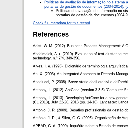
Políticas de avaliação de informação no sistema 
portarias de gestão de documentos (2004-2014). (
Políticas de avaliação de informação no s
portarias de gestão de documentos (2004-2
Check full metadata for this record
References
Aalst, W. M. (2012). Business Process Management: A C
Abdelmalek, A. (. (2010). Evaluation of text clustering me
technology, n.º 7/4, 349-356.
Alves, I. e. (1993). Dicionário de terminologia arquivístic
An, X. (2003). An Integrated Approach to Records Mana
Angelucci, P. (2008). Breve storia degli archivi e dell'arc
Anthony, L. (2012). AntConc (Version 3.3.5) [Computer S
Anthony, L. (2013). Developing AntConc for a new generat
(CL 2013), July 22-26, 2013 (pp. 14-16). Lancaster: Lanca
António, J. R. (2009). Desafios profissionais da gestão 
António, J. R., & Silva, C. G. (2006). Organização de Ar
APBAD, G. d. (1999). Inquérito sobre o Estado de conserv