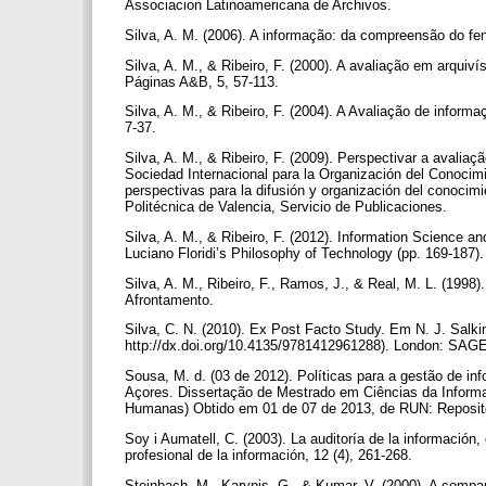
Associacion Latinoamericana de Archivos.
Silva, A. M. (2006). A informação: da compreensão do fe
Silva, A. M., & Ribeiro, F. (2000). A avaliação em arquiv
Páginas A&B, 5, 57-113.
Silva, A. M., & Ribeiro, F. (2004). A Avaliação de infor
7-37.
Silva, A. M., & Ribeiro, F. (2009). Perspectivar a avali
Sociedad Internacional para la Organización del Conocim
perspectivas para la difusión y organización del conocimi
Politécnica de Valencia, Servicio de Publicaciones.
Silva, A. M., & Ribeiro, F. (2012). Information Science a
Luciano Floridi’s Philosophy of Technology (pp. 169-187)
Silva, A. M., Ribeiro, F., Ramos, J., & Real, M. L. (1998)
Afrontamento.
Silva, C. N. (2010). Ex Post Facto Study. Em N. J. Salk
http://dx.doi.org/10.4135/9781412961288). London: SAG
Sousa, M. d. (03 de 2012). Políticas para a gestão de in
Açores. Dissertação de Mestrado em Ciências da Informa
Humanas) Obtido em 01 de 07 de 2013, de RUN: Repositór
Soy i Aumatell, C. (2003). La auditoría de la información
profesional de la información, 12 (4), 261-268.
Steinbach, M., Karypis, G., & Kumar, V. (2000). A comp