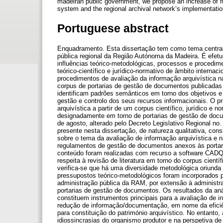
madeiran public government, we propose an increase of fu
system and the regional archival network’s implementation
Portuguese abstract
Enquadramento. Esta dissertação tem como tema central 
pública regional da Região Autónoma da Madeira. É efet
influências teórico-metodológicas, processos e procedim
teórico-científico e jurídico-normativo de âmbito interna
procedimentos de avaliação da informação arquivística 
corpus de portarias de gestão de documentos publicadas 
identificam padrões semânticos em torno dos objetivos e
gestão e controlo dos seus recursos informacionais. O pr
arquivística a partir de um corpus científico, jurídico e
designadamente em torno de portarias de gestão de docu
de agosto, alterado pelo Decreto Legislativo Regional no
presente nesta dissertação, de natureza qualitativa, consi
sobre o tema da avaliação de informação arquivística e 
regulamentos de gestão de documentos anexos às portari
conteúdo foram realizadas com recurso a software CADQ
respeita à revisão de literatura em torno do corpus cientí
verifica-se que há uma diversidade metodológica oriunda 
pressupostos teórico-metodológicos foram incorporados p
administração pública da RAM, por extensão à administraç
portarias de gestão de documentos. Os resultados da an
constituem instrumentos principais para a avaliação de in
redução de informação/documentação, em nome da eficiên
para constituição do património arquivístico. No entanto
idiossincrasias do organismo produtor e na perspetiva d