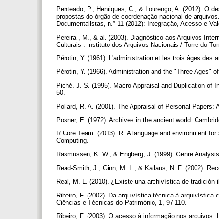
Penteado, P., Henriques, C., & Lourenço, A. (2012). O de
propostas do órgão de coordenação nacional de arquivos.
Documentalistas, n.º 11 (2012): Integração, Acesso e Va
Pereira , M., & al. (2003). Diagnóstico aos Arquivos Int
Culturais : Instituto dos Arquivos Nacionais / Torre do T
Pérotin, Y. (1961). L'administration et les trois âges des 
Pérotin, Y. (1966). Administration and the "Three Ages" o
Piché, J.-S. (1995). Macro-Appraisal and Duplication of 
50.
Pollard, R. A. (2001). The Appraisal of Personal Papers: A
Posner, E. (1972). Archives in the ancient world. Cambri
R Core Team. (2013). R: A language and environment for st
Computing.
Rasmussen, K. W., & Engberg, J. (1999). Genre Analysis 
Read-Smith, J., Ginn, M. L., & Kallaus, N. F. (2002). R
Real, M. L. (2010). ¿Existe una archivística de tradició
Ribeiro, F. (2002). Da arquivística técnica à arquivístic
Ciências e Técnicas do Património, 1, 97-110.
Ribeiro, F. (2003). O acesso à informação nos arquivos. 