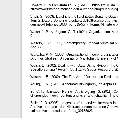
Upward, F., & McKemmish, S. (1998). Obtido em 10 de 
http://www.infotech.monash.edu.au/research/groups/rcrg
Vitali, S. (2003). L'archivista e l'architetto: Bonaini, Gua
Tori, Salvatore Bongi nella cultura dell'Ottocento. Archivis
gennaio-4 febbraio 2000 (pp. 519-564). Roma: Ministero per i
Walsh, J. P., & Ungson, G. R. (1991). Organizational
91.
Walters, T. O. (1996). Contemporary Archival Appraisal M
322-338.
Warsaba, P. M. (2006). Organizational theory, organization
(Archival Studies), University of Manitoba : University o
Welsh, E. (2002). Dealing with Data: Using NVivo in the 
Sozialforschung / Forum: Qualitative Social Research, 3(2
Wilson, I. E. (2000). The Fine Art of Destruction Revisite
Young, J. M. (1985). Annotated Bibliography on Appraisal.
Yu, C. H., Jannasch-Pennell, A., & Digangi, S. (2011). Co
of grounded theory, content analysis, and reliability. The 
Zeller, J.-D. (2005). La gestion d'un service d'archives 
Archives centrales des Hôpitaux universitaires de Genèv
oai:archivesic.ccsd.cnrs.fr:sic_00135023.