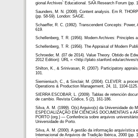
gional Archives’ Educational. SAA Research Forum (pp. 1
Saunders, M. N. (2008). Content analysis. Em R. THOR
(pp. 58-59). London: SAGE.
Schaeffer, R. C. (1992). Transcendent Concepts: Power, A
619.
Schellenberg, T. R. (1956). Modern Archives: Principles
Schellenberg, T. R. (1956). The Appraisal of Modern Publi
Schroeder, M. (07 de 2014). Value Theory. Obtido de Edw
2012 Edition): URL = <http://plato.stanford.edu/archives
Shilton, K., & Srinivasan, R. (2007). Participatory apprais
101.
Siemieniuch, C., & Sinclair, M. (2004). CLEVER: a proce
Operations & Production Management, 24, 11, 1104-1125
SIERRA ESCOBAR, L. (2009). Tablas de retención docum
de cambio. Revista Códice, 5 (2), 161-186.
Silva, A. M. (1999). O(s) Arquivo(s) da Universidade do
ESPECIALIZAÇÃO EM CIÊNCIAS DOCUMENTAIS e A
PORTO (org.) — Conferência sobre arquivos universitário
Universidade do Porto.
Silva, A. M. (2000). A gestão da informação arquivística
Internacional de Arquivos de Tradição Ibérica, 2000 (pp