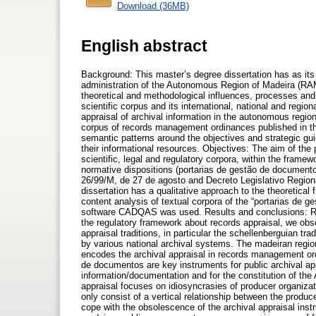
Download (36MB)
English abstract
Background: This master’s degree dissertation has as its c
administration of the Autonomous Region of Madeira (RAM
theoretical and methodological influences, processes and p
scientific corpus and its international, national and regio
appraisal of archival information in the autonomous regio
corpus of records management ordinances published in th
semantic patterns around the objectives and strategic gu
their informational resources. Objectives: The aim of the 
scientific, legal and regulatory corpora, within the framew
normative dispositions (portarias de gestão de document
26/99/M, de 27 de agosto and Decreto Legislativo Region
dissertation has a qualitative approach to the theoretical 
content analysis of textual corpora of the “portarias de 
software CADQAS was used. Results and conclusions: Regar
the regulatory framework about records appraisal, we obse
appraisal traditions, in particular the schellenberguian t
by various national archival systems. The madeiran region
encodes the archival appraisal in records management ord
de documentos are key instruments for public archival appr
information/documentation and for the constitution of the 
appraisal focuses on idiosyncrasies of producer organiza
only consist of a vertical relationship between the prod
cope with the obsolescence of the archival appraisal ins