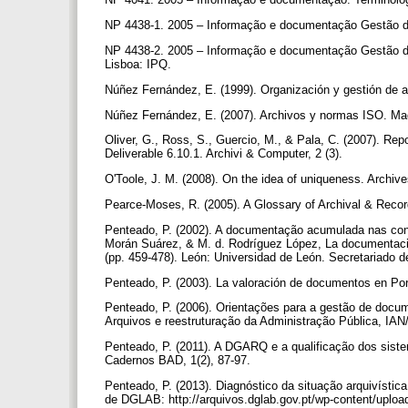
NP 4438-1. 2005 – Informação e documentação Gestão de 
NP 4438-2. 2005 – Informação e documentação Gestão de
Lisboa: IPQ.
Núñez Fernández, E. (1999). Organización y gestión de a
Núñez Fernández, E. (2007). Archivos y normas ISO. Ma
Oliver, G., Ross, S., Guercio, M., & Pala, C. (2007). Rep
Deliverable 6.10.1. Archivi & Computer, 2 (3).
O'Toole, J. M. (2008). On the idea of uniqueness. Archive
Pearce-Moses, R. (2005). A Glossary of Archival & Recor
Penteado, P. (2002). A documentação acumulada nas conf
Morán Suárez, & M. d. Rodríguez López, La documentación
(pp. 459-478). León: Universidad de León. Secretariado 
Penteado, P. (2003). La valoración de documentos en Por
Penteado, P. (2006). Orientações para a gestão de docu
Arquivos e reestruturação da Administração Pública, IA
Penteado, P. (2011). A DGARQ e a qualificação dos siste
Cadernos BAD, 1(2), 87-97.
Penteado, P. (2013). Diagnóstico da situação arquivística
de DGLAB: http://arquivos.dglab.gov.pt/wp-content/upl