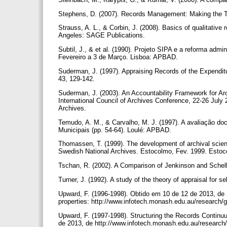
Stephens, D. (2007). Records Management: Making the T
Strauss, A. L., & Corbin, J. (2008). Basics of qualitativ
Angeles: SAGE Publications.
Subtil, J., & et al. (1990). Projeto SIPA e a reforma adm
Fevereiro a 3 de Março. Lisboa: APBAD.
Suderman, J. (1997). Appraising Records of the Expendit
43, 129-142.
Suderman, J. (2003). An Accountability Framework for Arc
International Council of Archives Conference, 22-26 July
Archives.
Temudo, A. M., & Carvalho, M. J. (1997). A avaliação do
Municipais (pp. 54-64). Loulé: APBAD.
Thomassen, T. (1999). The development of archival scien
Swedish National Archives. Estocolmo, Fev. 1999. Estoc
Tschan, R. (2002). A Comparison of Jenkinson and Schell
Turner, J. (1992). A study of the theory of appraisal for s
Upward, F. (1996-1998). Obtido em 10 de 12 de 2013, de 
properties: http://www.infotech.monash.edu.au/research/
Upward, F. (1997-1998). Structuring the Records Continu
de 2013, de http://www.infotech.monash.edu.au/research/