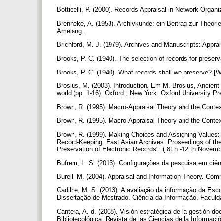
Botticelli, P. (2000). Records Appraisal in Network Organi
Brenneke, A. (1953). Archivkunde: ein Beitrag zur Theor
Amelang.
Brichford, M. J. (1979). Archives and Manuscripts: Appra
Brooks, P. C. (1940). The selection of records for preser
Brooks, P. C. (1940). What records shall we preserve? [Wa
Brosius, M. (2003). Introduction. Em M. Brosius, Ancient 
world (pp. 1-16). Oxford ; New York: Oxford University P
Brown, R. (1995). Macro-Appraisal Theory and the Context
Brown, R. (1995). Macro-Appraisal Theory and the Context
Brown, R. (1999). Making Choices and Assigning Values:
Record-Keeping. East Asian Archives. Proseedings of the
Preservation of Electronic Records". ( 8t h -12 th Nov
Bufrem, L. S. (2013). Configurações da pesquisa em ciê
Burell, M. (2004). Appraisal and Information Theory. C
Cadilhe, M. S. (2013). A avaliação da informação da Esc
Dissertação de Mestrado. Ciência da Informação. Faculd
Cantera, A. d. (2008). Visión estratégica de la gestión d
Bibliotecológica: Revista de las Ciencias de la Informaci