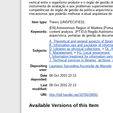
vertical entre o organismo produtor e o órgão de gestão 
instrumenta de avaliação e aos problemas supervenientes
competências do órgão de gestão da política arquivística 
mecanismos que poderão melhorar a atual arquitetura do
Item type:
Thesis (UNSPECIFIED)
(EN) Autonomous Region of Madeira (Portugal
Keywords:
content analysis. (PT-EU) Região Autónoma 
arquivística, portarias de gestão de docum
A. Theoretical and general aspects of librar
B. Information use and sociology of informa
D. Libraries as physical collections.
>
DL. A
Subjects:
F. Management.
>
FG. Local government.
I. Information treatment for information ser
J. Technical services in libraries, archive
Depositing
Laureano Secundino Ascensão de Macedo
user:
Date
08 Oct 2015 22:13
deposited:
Last
08 Oct 2015 22:13
modified:
URI:
http://hdl.handle.net/10760/28091
Available Versions of this Item