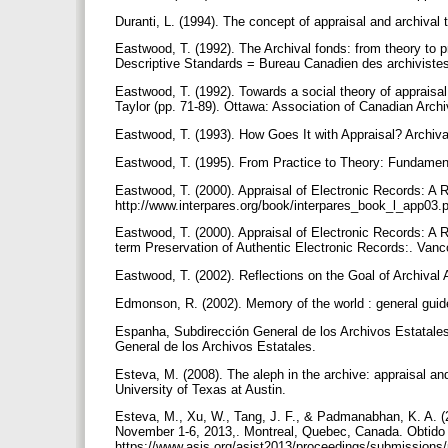
Duranti, L. (1994). The concept of appraisal and archival
Eastwood, T. (1992). The Archival fonds: from theory to 
Descriptive Standards = Bureau Canadien des archivistes,
Eastwood, T. (1992). Towards a social theory of appraisa
Taylor (pp. 71-89). Ottawa: Association of Canadian Archi
Eastwood, T. (1993). How Goes It with Appraisal? Archiva
Eastwood, T. (1995). From Practice to Theory: Fundament
Eastwood, T. (2000). Appraisal of Electronic Records: A
http://www.interpares.org/book/interpares_book_l_app03.
Eastwood, T. (2000). Appraisal of Electronic Records: A 
term Preservation of Authentic Electronic Records:. Van
Eastwood, T. (2002). Reflections on the Goal of Archival 
Edmonson, R. (2002). Memory of the world : general gui
Espanha, Subdirección General de los Archivos Estatales (
General de los Archivos Estatales.
Esteva, M. (2008). The aleph in the archive: appraisal and
University of Texas at Austin.
Esteva, M., Xu, W., Tang, J. F., & Padmanabhan, K. A. (
November 1-6, 2013,. Montreal, Quebec, Canada. Obtido
https://www.asis.org/asist2013/proceedings/submissions