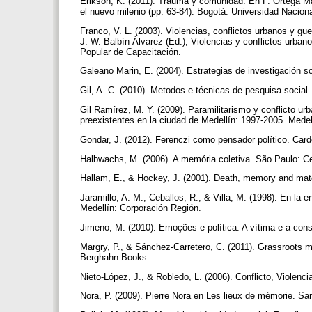
Erikson, K. (2011). Trauma y comunidad. En F. Ortega Martí
el nuevo milenio (pp. 63-84). Bogotá: Universidad Nacio
Franco, V. L. (2003). Violencias, conflictos urbanos y gue
J. W. Balbín Álvarez (Ed.), Violencias y conflictos urbanos
Popular de Capacitación.
Galeano Marin, E. (2004). Estrategias de investigación soc
Gil, A. C. (2010). Metodos e técnicas de pesquisa social
Gil Ramírez, M. Y. (2009). Paramilitarismo y conflicto urb
preexistentes en la ciudad de Medellín: 1997-2005. Medel
Gondar, J. (2012). Ferenczi como pensador político. Card
Halbwachs, M. (2006). A memória coletiva. São Paulo: C
Hallam, E., & Hockey, J. (2001). Death, memory and mate
Jaramillo, A. M., Ceballos, R., & Villa, M. (1998). En la e
Medellín: Corporación Región.
Jimeno, M. (2010). Emoções e política: A vítima e a co
Margry, P., & Sánchez-Carretero, C. (2011). Grassroots m
Berghahn Books.
Nieto-López, J., & Robledo, L. (2006). Conflicto, Violen
Nora, P. (2009). Pierre Nora en Les lieux de mémorie. Sa