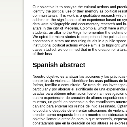
Our objective is to analyze the cultural actions and pract
identify the political use of their memory as political resis
communitarian. This work is a qualitative research which
addresses the significance of an experience based on s
data were bibliographic and documentary research and in-
altars in the city of Medellin, Colombia, which were a mur
students, an altar to the Virgin to remember the victims
We opted for micro-stories to comprehend the political sen
spontaneous altars are mourning rituals in a public spac
institutional political actions whose aim is to highlight 
cases studied, we confirmed that in the creation of altar
of their loss.
Spanish abstract
Nuestro objetivo es analizar las acciones y las prácticas
contextos de violencia. Identificar los usos políticos de 
íntimo, familiar o comunitario. Se trata de una investigac
particular y por abordar el significado de una experienci
usadas para obtener información fueron la investigación d
cuatro experiencias de creación de altares espontáneos 
muertas, un grafiti en homenaje a dos estudiantes muerta
calvario para enterrar los restos del hijo asesinado. Opta
lo cotidiano después de enfrentar situaciones de violencia
creados como respuesta frente a muertes consideradas inj
objetivo llamar la atención para lo que aconteció, expre
constatamos que en la creación de los altares se expresa