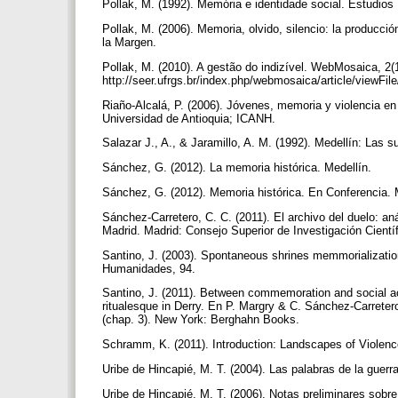
Pollak, M. (1992). Memória e identidade social. Estudios 
Pollak, M. (2006). Memoria, olvido, silencio: la producció
la Margen.
Pollak, M. (2010). A gestão do indizível. WebMosaica, 2
http://seer.ufrgs.br/index.php/webmosaica/article/viewFi
Riaño-Alcalá, P. (2006). Jóvenes, memoria y violencia en M
Universidad de Antioquia; ICANH.
Salazar J., A., & Jaramillo, A. M. (1992). Medellín: Las 
Sánchez, G. (2012). La memoria histórica. Medellín.
Sánchez, G. (2012). Memoria histórica. En Conferencia. M
Sánchez-Carretero, C. C. (2011). El archivo del duelo: an
Madrid. Madrid: Consejo Superior de Investigación Cientí
Santino, J. (2003). Spontaneous shrines memmorialization
Humanidades, 94.
Santino, J. (2011). Between commemoration and social ac
ritualesque in Derry. En P. Margry & C. Sánchez-Carretero
(chap. 3). New York: Berghahn Books.
Schramm, K. (2011). Introduction: Landscapes of Viole
Uribe de Hincapié, M. T. (2004). Las palabras de la guerra
Uribe de Hincapié, M. T. (2006). Notas preliminares sobre