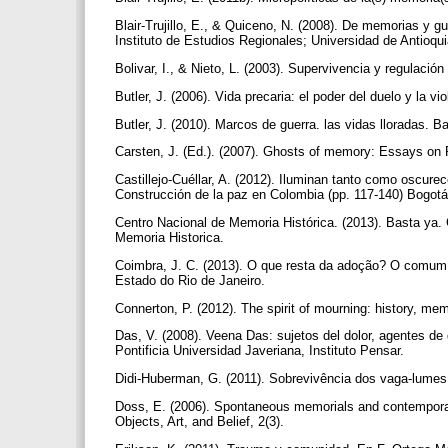
Blair-Trujillo, E., & Quiceno, N. (2008). De memorias y gue
Instituto de Estudios Regionales; Universidad de Antioq
Bolivar, I., & Nieto, L. (2003). Supervivencia y regulación
Butler, J. (2006). Vida precaria: el poder del duelo y la v
Butler, J. (2010). Marcos de guerra. las vidas lloradas. 
Carsten, J. (Ed.). (2007). Ghosts of memory: Essays o
Castillejo-Cuéllar, A. (2012). Iluminan tanto como oscure
Construcción de la paz en Colombia (pp. 117-140) Bogotá
Centro Nacional de Memoria Histórica. (2013). Basta ya.
Memoria Historica.
Coimbra, J. C. (2013). O que resta da adoção? O comum 
Estado do Rio de Janeiro.
Connerton, P. (2012). The spirit of mourning: history, m
Das, V. (2008). Veena Das: sujetos del dolor, agentes de
Pontificia Universidad Javeriana, Instituto Pensar.
Didi-Huberman, G. (2011). Sobrevivência dos vaga-lumes
Doss, E. (2006). Spontaneous memorials and contemporar
Objects, Art, and Belief, 2(3).