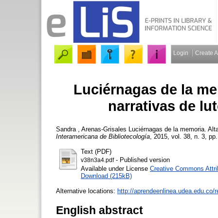
Login
Create 
Luciérnagas de la me
narrativas de lu
Sandra , Arenas-Grisales
Luciérnagas de la memoria. Alta
Interamericana de Bibliotecología
, 2015, vol. 38, n. 3, pp
Text (PDF)
- Published version
v38n3a4.pdf
Available under License
Creative Commons Attri
Download (215kB)
Alternative locations:
http://aprendeenlinea.udea.edu.co/r
English abstract