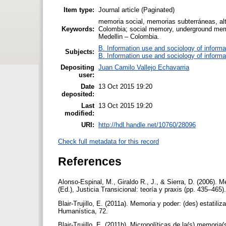
Item type:
Journal article (Paginated)
memoria social, memorias subterráneas, alta
Keywords:
Colombia; social memory, underground memor
Medellin – Colombia.
B. Information use and sociology of informa
Subjects:
B. Information use and sociology of informa
Depositing
Juan Camilo Vallejo Echavarria
user:
Date
13 Oct 2015 19:20
deposited:
Last
13 Oct 2015 19:20
modified:
URI:
http://hdl.handle.net/10760/28096
Check full metadata for this record
References
Alonso-Espinal, M., Giraldo R., J., & Sierra, D. (2006)
(Ed.), Justicia Transicional: teoría y praxis (pp. 435–465
Blair-Trujillo, E. (2011a). Memoria y poder: (des) estatili
Humanística, 72.
Blair-Trujillo, E. (2011b). Micropolíticas de la(s) memoria