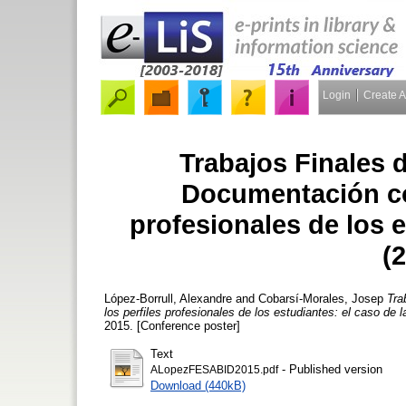
Login
Create 
Trabajos Finales 
Documentación co
profesionales de los 
(
López-Borrull, Alexandre
and
Cobarsí-Morales, Josep
Tra
los perfiles profesionales de los estudiantes: el caso de
2015. [Conference poster]
Text
- Published version
ALopezFESABID2015.pdf
Download (440kB)