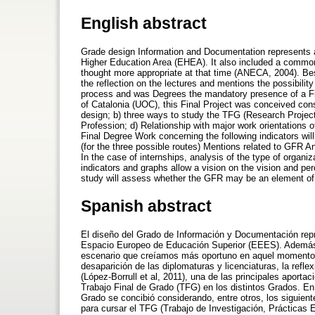
English abstract
Grade design Information and Documentation represents a 
Higher Education Area (EHEA). It also included a common
thought more appropriate at that time (ANECA, 2004). B
the reflection on the lectures and mentions the possibility 
process and was Degrees the mandatory presence of a Fina
of Catalonia (UOC), this Final Project was conceived cons
design; b) three ways to study the TFG (Research Projec
Profession; d) Relationship with major work orientations 
Final Degree Work concerning the following indicators w
(for the three possible routes) Mentions related to GFR Ana
In the case of internships, analysis of the type of organiz
indicators and graphs allow a vision on the vision and pe
study will assess whether the GFR may be an element of r
Spanish abstract
El diseño del Grado de Información y Documentación repre
Espacio Europeo de Educación Superior (EEES). Además, 
escenario que creíamos más oportuno en aquel momento
desaparición de las diplomaturas y licenciaturas, la refle
(López-Borrull et al, 2011), una de las principales aporta
Trabajo Final de Grado (TFG) en los distintos Grados. En
Grado se concibió considerando, entre otros, los siguiente
para cursar el TFG (Trabajo de Investigación, Prácticas E