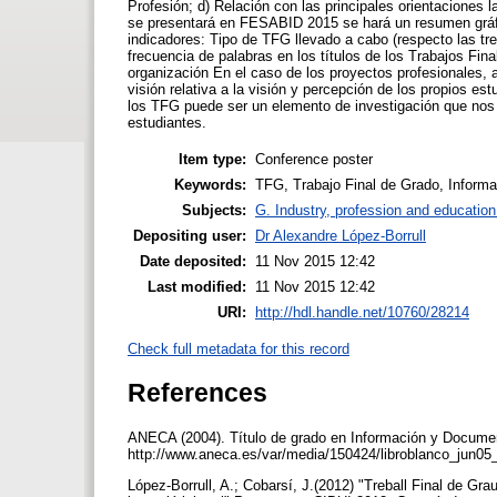
Profesión; d) Relación con las principales orientaciones l
se presentará en FESABID 2015 se hará un resumen gráfic
indicadores: Tipo de TFG llevado a cabo (respecto las tr
frecuencia de palabras en los títulos de los Trabajos Fina
organización En el caso de los proyectos profesionales, a
visión relativa a la visión y percepción de los propios es
los TFG puede ser un elemento de investigación que nos p
estudiantes.
Item type:
Conference poster
Keywords:
TFG, Trabajo Final de Grado, Informa
Subjects:
G. Industry, profession and education
Depositing user:
Dr Alexandre López-Borrull
Date deposited:
11 Nov 2015 12:42
Last modified:
11 Nov 2015 12:42
URI:
http://hdl.handle.net/10760/28214
Check full metadata for this record
References
ANECA (2004). Título de grado en Información y Docume
http://www.aneca.es/var/media/150424/libroblanco_jun0
López-Borrull, A.; Cobarsí, J.(2012) "Treball Final de Gra