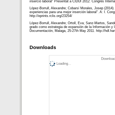
inserció laboral" Presentat a CIDUI 2012. Congrés Internac
López-Borrull, Alexandre; Cobarsí Morales, Josep (2014)
experiencias para una mejor inserción laboral". A: I. Con
http://eprints.rclis.org/23254/
López-Borrull, Alexandre; Ortoll, Eva; Sanz-Martos, Sand
grado como estrategia de expansión de la Información y 
Documentación, Malaga, 25-27th May 2011. http://hdl.ha
Downloads
Download
Loading...