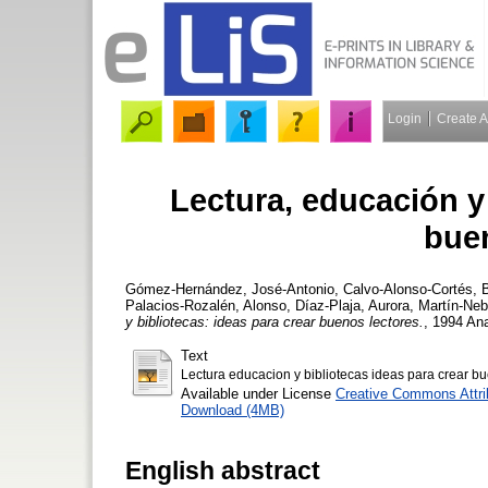
Login
Create 
Lectura, educación y 
buen
Gómez-Hernández, José-Antonio
,
Calvo-Alonso-Cortés, 
Palacios-Rozalén, Alonso
,
Díaz-Plaja, Aurora
,
Martín-Neb
y bibliotecas: ideas para crear buenos lectores.
, 1994 An
Text
Lectura educacion y bibliotecas ideas para crear bu
Available under License
Creative Commons Attri
Download (4MB)
English abstract