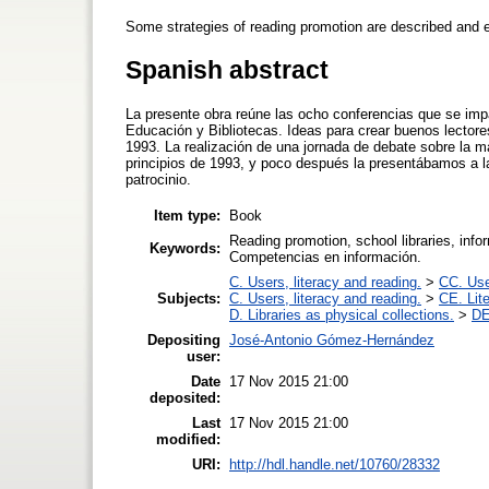
Some strategies of reading promotion are described and 
Spanish abstract
La presente obra reúne las ocho conferencias que se impa
Educación y Bibliotecas. Ideas para crear buenos lectore
1993. La realización de una jornada de debate sobre la ma
principios de 1993, y poco después la presentábamos a la
patrocinio.
Item type:
Book
Reading promotion, school libraries, inf
Keywords:
Competencias en información.
C. Users, literacy and reading.
>
CC. Use
Subjects:
C. Users, literacy and reading.
>
CE. Lit
D. Libraries as physical collections.
>
DE
Depositing
José-Antonio Gómez-Hernández
user:
Date
17 Nov 2015 21:00
deposited:
Last
17 Nov 2015 21:00
modified:
URI:
http://hdl.handle.net/10760/28332