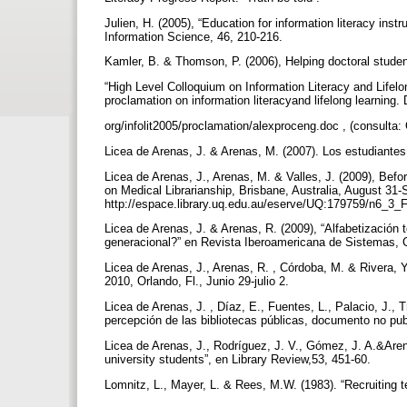
Julien, H. (2005), “Education for information literacy inst
Information Science, 46, 210-216.
Kamler, B. & Thomson, P. (2006), Helping doctoral studen
“High Level Colloquium on Information Literacy and Lifelo
proclamation on information literacyand lifelong learning.
org/infolit2005/proclamation/alexproceng.doc , (consulta:
Licea de Arenas, J. & Arenas, M. (2007). Los estudiant
Licea de Arenas, J., Arenas, M. & Valles, J. (2009), Befo
on Medical Librarianship, Brisbane, Australia, August 31
http://espace.library.uq.edu.au/eserve/UQ:179759/n6_3_
Licea de Arenas, J. & Arenas, R. (2009), “Alfabetización 
generacional?” en Revista Iberoamericana de Sistemas, Ci
Licea de Arenas, J., Arenas, R. , Córdoba, M. & Rivera, Y.
2010, Orlando, Fl., Junio 29-julio 2.
Licea de Arenas, J. , Díaz, E., Fuentes, L., Palacio, J., 
percepción de las bibliotecas públicas, documento no pu
Licea de Arenas, J., Rodríguez, J. V., Gómez, J. A.&Aren
university students”, en Library Review,53, 451-60.
Lomnitz, L., Mayer, L. & Rees, M.W. (1983). “Recruiting t