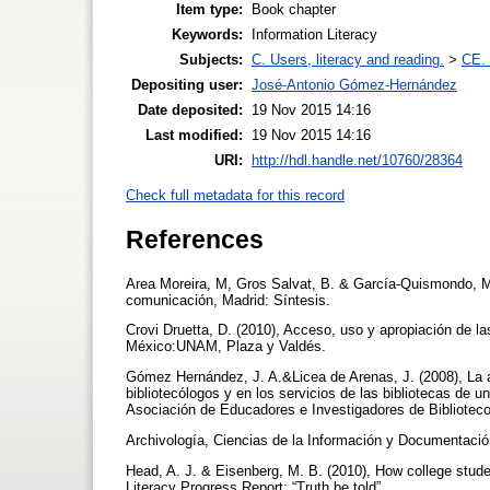
Item type:
Book chapter
Keywords:
Information Literacy
Subjects:
C. Users, literacy and reading.
>
CE. 
Depositing user:
José-Antonio Gómez-Hernández
Date deposited:
19 Nov 2015 14:16
Last modified:
19 Nov 2015 14:16
URI:
http://hdl.handle.net/10760/28364
Check full metadata for this record
References
Area Moreira, M, Gros Salvat, B. & García-Quismondo, M. 
comunicación, Madrid: Síntesis.
Crovi Druetta, D. (2010), Acceso, uso y apropiación de
México:UNAM, Plaza y Valdés.
Gómez Hernández, J. A.&Licea de Arenas, J. (2008), La al
bibliotecólogos y en los servicios de las bibliotecas de
Asociación de Educadores e Investigadores de Bibliotec
Archivología, Ciencias de la Información y Documentació
Head, A. J. & Eisenberg, M. B. (2010), How college studen
Literacy Progress Report: “Truth be told”.