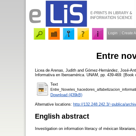
Login
Create 
Entre no
Licea de Arenas, Judith
and
Gómez-Hernández, José-Ant
Informativa en Iberoamérica. UNAM, pp. 439-469. [Book 
Text
Entre_Noveles_hacedores_alfabetizacion_informa
Download (439kB)
Alternative locations:
http://132.248.242.3/~publica/archi
English abstract
Investigation on information literacy of méxican librarian