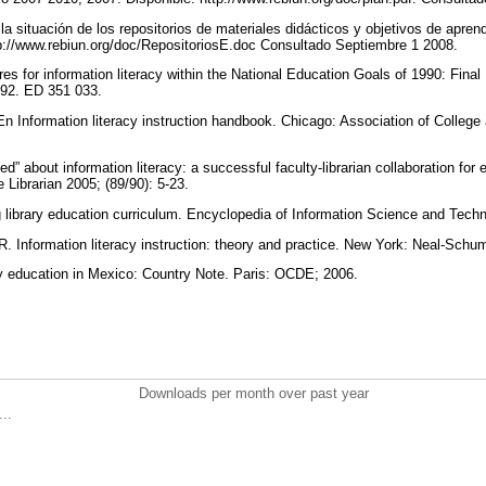
 situación de los repositorios de materiales didácticos y objetivos de apren
tp://www.rebiun.org/doc/RepositoriosE.doc Consultado Septiembre 1 2008.
 for information literacy within the National Education Goals of 1990: Final
1992. ED 351 033.
En Information literacy instruction handbook. Chicago: Association of College
d” about information literacy: a successful faculty-librarian collaboration fo
 Librarian 2005; (89/90): 5-23.
library education curriculum. Encyclopedia of Information Science and Tech
. Information literacy instruction: theory and practice. New York: Neal-Sch
ry education in Mexico: Country Note. Paris: OCDE; 2006.
Downloads per month over past year
..