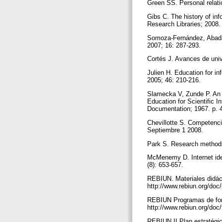
Green SS. Personal relati
Gibs C. The history of inf
Research Libraries; 2008.
Somoza-Fernández, Abadal 
2007; 16: 287-293.
Cortés J. Avances de uni
Julien H. Education for in
2005; 46: 210-216.
Slamecka V, Zunde P. An a
Education for Scientific 
Documentation; 1967. p. 
Chevillotte S. Competencie
Septiembre 1 2008.
Park S. Research methods
McMenemy D. Internet iden
(8): 653-657.
REBIUN. Materiales didáct
http://www.rebiun.org/do
REBIUN Programas de forma
http://www.rebiun.org/do
REBIUN II Plan estratégic