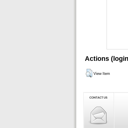
Actions (logi
View Item