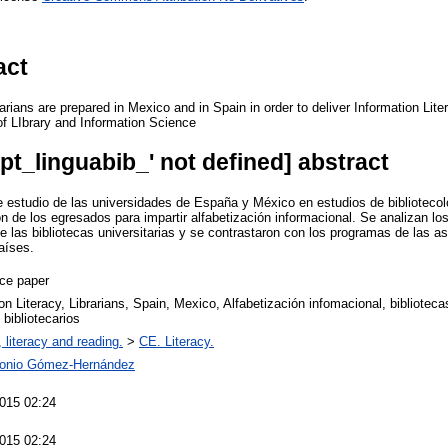
act
arians are prepared in Mexico and in Spain in order to deliver Information Lit
of LIbrary and Information Science
opt_linguabib_' not defined] abstract
e estudio de las universidades de España y México en estudios de biblioteco
ón de los egresados para impartir alfabetización informacional. Se analizan l
 las bibliotecas universitarias y se contrastaron con los programas de las as
aíses.
ce paper
on Literacy, Librarians, Spain, Mexico, Alfabetización infomacional, biblioteca
 bibliotecarios
 literacy and reading.
>
CE. Literacy.
tonio Gómez-Hernández
015 02:24
015 02:24