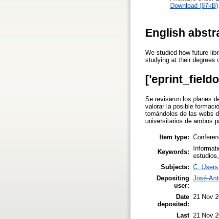
Download (87kB)
English abstr
We studied how future libr
studying at their degrees 
['eprint_field
Se revisaron los planes d
valorar la posible formaci
tomándolos de las webs de
universitarios de ambos p
Item type:
Conferen
Informati
Keywords:
estudios,
Subjects:
C. Users,
Depositing
José-An
user:
Date
21 Nov 2
deposited:
Last
21 Nov 2