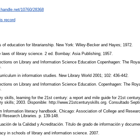
l.handle.net/10760/28368
is record
 of education for librarianship. New York: Wiley-Becker and Hayes; 1972.
laws of library science. 2 ed. Bombay: Asia Publishing; 1957.
ections on Library and Information Science Education Copenhagen: The Royal
5.
rriculum in information studies. New Library World 2001; 102: 436-442.
ections on Library and Information Science Education. Copenhagen: The Royal
5.
y skills, learning for the 21st century: a report and mile guide for 21st centur
ry skills; 2003. Disponible: http://www.21stcenturyskills.org. Consultado Sep
n Information literacy handbook. Chicago: Association of College and Researc
d Research Libraries. p. 139-148.
ación de la Calidad y Acreditación. Título de grado de información y docum
acy in schools of library and information science. 2007.