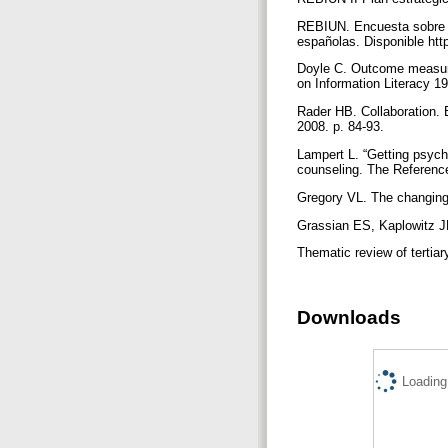
REBIUN. Encuesta sobre la
españolas. Disponible ht
Doyle C. Outcome measures
on Information Literacy 
Rader HB. Collaboration. 
2008. p. 84-93.
Lampert L. “Getting psyche
counseling. The Reference
Gregory VL. The changing 
Grassian ES, Kaplowitz JR
Thematic review of tertia
Downloads
Loading.