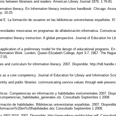
ons between librarians and readers. American Library Journal 1876; 1:76-81.
ormation literacy. En Information literacy instruction handbook. Chicago: Asso
 p. 10-25.
E. La formación de usuarios en las bibliotecas universitarias españolas. El 
versidades mexicanas en programas de alfabetización informativa. Comunica
formation literacy instruction. A global perspective. Journal of Education for L
pplication of a preliminary model for the design of educational programs. En
Information Work. London, Queen Elizabeth College, April 3-7, 1967. The Hague
47-55.
s and curriculum for information literacy. 2007. Disponible: http://hdl.handle
 as a core competency. Journal of Education for Library and Information Sci
tity and public libraries: communicating service values through web presenc
icos. Competencias en información y habilidades instrumentales 2007. Dispo
c/competencias_habilidades_generales.xls. Consultado Septiembre 1 2008.
ción de habilidades. Bibliotecas universitarias españolas. 2007. Disponibl
c/formacion%20en%20habilidades.doc Consultado Septiembre 1 2008.
o 2007-2010, 2007. Disponible: http://www.rebiun.org/doc/plan.pdf. Consult