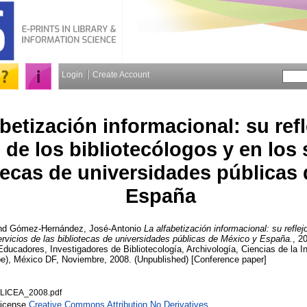
Login
Create Account
abetización informacional: su refl
de los bibliotecólogos y en los 
otecas de universidades públicas
España
nd
Gómez-Hernández, José-Antonio
La alfabetización informacional: su reflej
servicios de las bibliotecas de universidades públicas de México y España.
, 2
ducadores, Investigadores de Bibliotecología, Archivología, Ciencias de la 
be), México DF, Noviembre, 2008. (Unpublished) [Conference paper]
ICEA_2008.pdf
License
Creative Commons Attribution No Derivatives
.