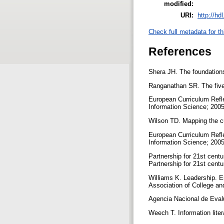
modified:
URI:
http://hd
Check full metadata for th
References
Shera JH. The foundations
Ranganathan SR. The five 
European Curriculum Refl
Information Science; 200
Wilson TD. Mapping the cu
European Curriculum Refl
Information Science; 200
Partnership for 21st centur
Partnership for 21st centu
Williams K. Leadership. E
Association of College an
Agencia Nacional de Evalu
Weech T. Information liter