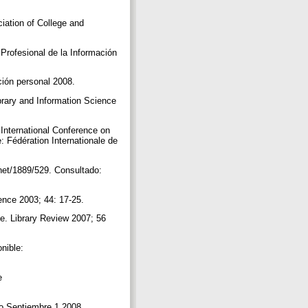
ciation of College and
Profesional de la Información
ción personal 2008.
ibrary and Information Science
 International Conference on
: Fédération Internationale de
.net/1889/529. Consultado:
ence 2003; 44: 17-25.
e. Library Review 2007; 56
nible:
e
ado Septiembre 1 2008