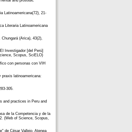
gmental and prosodic
)
ria Latinoamericana(72), 21-
ca Literaria Latinoamericana
. Chungará (Arica), 43(2),
El Investigador [del Perú]
f Science, Scopus, SciELO)
ráfico con personas con VIH
y praxis latinoamericana:
283-305.
es and practices in Peru and
ensa de la Competencia y de la
162. (Web of Science, Scopus,
e" de César Vallejo. Atenea