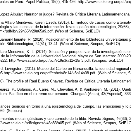
pales en Perú. Papel Politico, 18(2), 415-436. http://www.scielo.org.co/pdf/p
 Lopez Albujar: Narrator or judge? Revista de Crítica Literaria Latinoamerican
& Alfaro Mendives, Karen Lizeth. (2015). El método de casos como alternati
logía y las ciencias de la información. Investigación bibliotecológica, 29(65),
g.mx/pdf/ib/v29n65/v29n65a9.pdf. (Web of Science, SciELO)
aman-Huriarte, R. (2010). Posicionamiento de las bibliotecas universitarias
ión Bibliotecológica, 24(51), 13-41. (Web of Science, Scopus, SciELO)
aro-Mendives, K. L. (2014). Situación y perspectivas de la investigación cien
s de la Información de la Universidad Nacional Mayor de San Marcos: 2000-2
-222. http://www.scielo.br/pdf/pci/v19n3/a11v19n3.pdf. (Scopus, SciELO)
, Livingston. (2011). Museo del Caribe en Barranquilla: la identidad regional 
205.http://www.scielo.org.co/pdf/cohe/v8n14/v8n14a08.pdf. (Web of Science,
). The profile of Raul Bueno Chavez. Revista de Critica Literaria Latinoam
Béarez, P., Bolaños, A., Carré, M., Chevalier, A. & Vanhaeren, M. (2011). Que
itoral Pacífico en el extremo sur peruano. Chungará (Arica), 43(Especial), 33
vances teóricos en torno a una epistemología del cuerpo, las emociones y lo po
1-69. (Scopus)
mientos metalingüísticos y uso correcto de la tilde. Revista Signos, 46(83), 
/www.scielo.cl/pdf/signos/v46n83/a05.pdf .(Web of Science, Scopus, SciEL