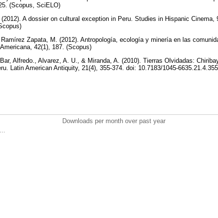
225. (Scopus, SciELO)
(2012). A dossier on cultural exception in Peru. Studies in Hispanic Cinema, 9
(Scopus)
& Ramírez Zapata, M. (2012). Antropología, ecología y minería en las comunid
 Americana, 42(1), 187. (Scopus)
Bar, Alfredo., Alvarez, A. U., & Miranda, A. (2010). Tierras Olvidadas: Chiri
eru. Latin American Antiquity, 21(4), 355-374. doi: 10.7183/1045-6635.21.4.35
Downloads per month over past year
..