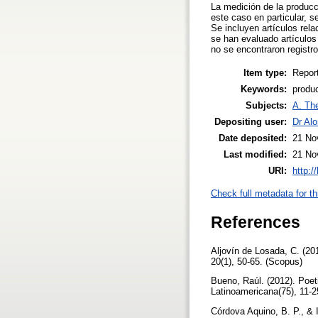
La medición de la producci
este caso en particular, 
Se incluyen artículos rel
se han evaluado artículos
no se encontraron registro
Item type:
Repor
Keywords:
produ
Subjects:
A. The
Depositing user:
Dr Al
Date deposited:
21 No
Last modified:
21 No
URI:
http:/
Check full metadata for th
References
Aljovín de Losada, C. (201
20(1), 50-65. (Scopus)
Bueno, Raúl. (2012). Poeti
Latinoamericana(75), 11-
Córdova Aquino, B. P., & 