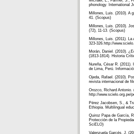
Michael, L., Farmer, S., 
phonology. International 
Millones, Luis. (2010). A 
41. (Scopus)
Millones, Luis. (2010). J
(72), 11-13. (Scopus)
Millones, Luis. (2011). La
323-326.http://www.scielo
Morán, Daniel. (2010). ¿E
(1813-1814). Historia Crí
Nureña, César R. (2011). 
de Lima, Perú. Informació
Ojeda, Rafael. (2010). Po
revista internacional de f
Orozco, Richard Antonio. 
http://www.scielo.org.pe
Pérez Jacobsen, S., & Tra
Ethiopia. Multilingual ed
Quiroz Papa de García, R. 
Protección de la Propiedad
SciELO)
Valenzuela Garcés, J. (20