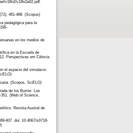
apel/v18n2/v18n2a02.pdf.
a (72), 481-488. (Scopus)
va pedagógica para la
 195-
 peruanas en los medios de
tífica en la Escuela de
012. Perspectivas em Ciência
en el espacio del simulacro.
 SciELO)
ericana. (Scopus, SciELO)
brada de los Burros: Los
3-351. (Web of Science,
lítico. Revista Austral de
389-407. doi: 10.4067/s0718-
O)