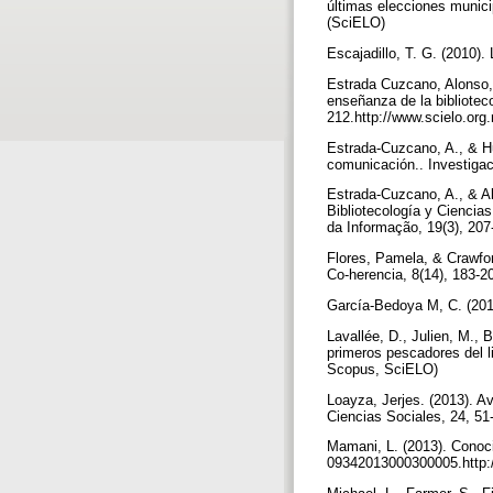
últimas elecciones munici
(SciELO)
Escajadillo, T. G. (2010).
Estrada Cuzcano, Alonso, 
enseñanza de la biblioteco
212.http://www.scielo.or
Estrada-Cuzcano, A., & Hu
comunicación.. Investigac
Estrada-Cuzcano, A., & Alf
Bibliotecología y Ciencia
da Informação, 19(3), 207
Flores, Pamela, & Crawford
Co-herencia, 8(14), 183-
García-Bedoya M, C. (2010
Lavallée, D., Julien, M., 
primeros pescadores del l
Scopus, SciELO)
Loayza, Jerjes. (2013). A
Ciencias Sociales, 24, 5
Mamani, L. (2013). Conoci
09342013000300005.http:/