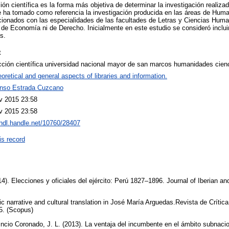
ón científica es la forma más objetiva de determinar la investigación realiza
se ha tomado como referencia la investigación producida en las áreas de Hum
acionados con las especialidades de las facultades de Letras y Ciencias Hum
 de Economía ni de Derecho. Inicialmente en este estudio se consideró inclui
s.
t
cción científica universidad nacional mayor de san marcos humanidades cien
oretical and general aspects of libraries and information.
onso Estrada Cuzcano
v 2015 23:58
v 2015 23:58
/hdl.handle.net/10760/28407
is record
4). Elecciones y oficiales del ejército: Perú 1827–1896. Journal of Iberian a
c narrative and cultural translation in José María Arguedas.Revista de Crítica 
25. (Scopus)
Incio Coronado, J. L. (2013). La ventaja del incumbente en el ámbito subnacio