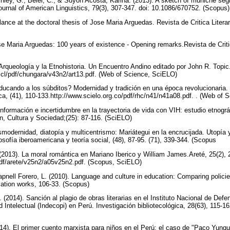
Finley, G., Beier, C., & Suyon Acosta, Karina. (2013). A sketch of muniche se
Journal of American Linguistics, 79(3), 307-347. doi: 10.1086/670752. (Scopus
glance at the doctoral thesis of Jose Maria Arguedas. Revista de Critica Litera
ose Maria Arguedas: 100 years of existence - Opening remarks.Revista de Criti
 Arqueología y la Etnohistoria. Un Encuentro Andino editado por John R. Topic
.cl/pdf/chungara/v43n2/art13.pdf. (Web of Science, SciELO)
ducando a los súbditos? Modernidad y tradición en una época revolucionaria. 
tica, (41), 110-133.http://www.scielo.org.co/pdf/rhc/n41/n41a08.pdf. . (Web o
Información e incertidumbre en la trayectoria de vida con VIH: estudio etnog
n, Cultura y Sociedad;(25): 87-116. (SciELO)
smodernidad, diatopía y multicentrismo: Mariátegui en la encrucijada. Utopía 
ilosofía iberoamericana y teoría social, (48), 87-95. (71), 339-344. (Scopus
(2013). La moral romántica en Mariano Iberico y William James.Areté, 25(2), 
/pdf/arete/v25n2/a05v25n2.pdf. (Scopus, SciELO)
pnell Forero, L. (2010). Language and culture in education: Comparing polici
ucation works, 106-33. (Scopus)
(2014). Sanción al plagio de obras literarias en el Instituto Nacional de Def
 Intelectual (Indecopi) en Perú. Investigación bibliotecológica, 28(63), 115-
14). El primer cuento marxista para niños en el Perú: el caso de "Paco Yunqu