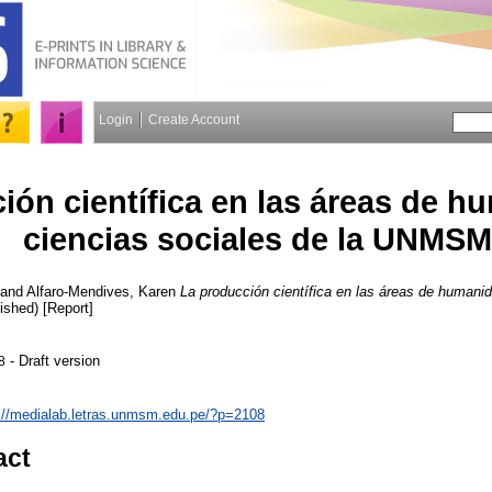
Login
Create Account
ión científica en las áreas de h
ciencias sociales de la UNMSM
and
Alfaro-Mendives, Karen
La producción científica en las áreas de humani
ished) [Report]
- Draft version
8
://medialab.letras.unmsm.edu.pe/?p=2108
act