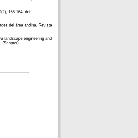
(2), 155-164. doi:
ades del área andina. Revista
baya landscape engineering and
5. (Scopus)