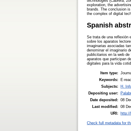
technologies (Cabrera, 200
exploration, the advertis
brands. The conclusion is 
the complex of digital tec
Spanish abst
Se trata de una reflexión 
sobre los aparatos lector
imaginarias asociadas tan
denominar el imaginario de
publicitarios en la web d
aparatos que participan de
digitales para la vida cot
Item type:
Journa
Keywords:
E-read
Subjects:
H. Inf
Depositing user:
Palab
Date deposited:
08 De
Last modified:
08 De
URI:
http:/
Check full metadata for th