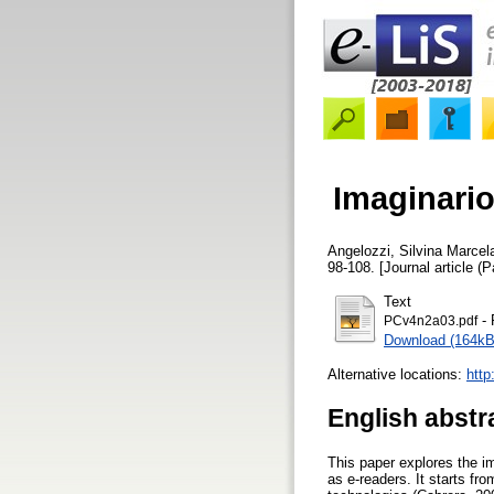
Imaginario
Angelozzi, Silvina Marcel
98-108. [Journal article (P
Text
- 
PCv4n2a03.pdf
Download (164kB
Alternative locations:
http
English abstr
This paper explores the 
as e-readers. It starts fr