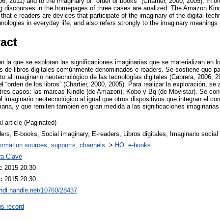
6, 2011) and to the imaginary of "order of books" (Chartier, 2000, 2005). In or
ing discourses in the homepages of three cases are analized: The Amazon Ki
that e-readers are devices that participate of the imaginary of the digital tech
hnologies in everyday life, and also refers strongly to the imaginary meanings 
ract
en la que se exploran las significaciones imaginarias que se materializan en lo
es de libros digitales comúnmente denominados e-readers. Se sostiene que par
to al imaginario neotecnológico de las tecnologías digitales (Cabrera, 2006, 
l “orden de los libros” (Chartier, 2000, 2005). Para realizar la exploración, se
e tres casos: las marcas Kindle (de Amazon), Kobo y Bq (de Movistar). Se con
l imaginario neotecnológico al igual que otros dispositivos que integran el co
idiana, y que remiten también en gran medida a las significaciones imaginarias 
l article (Paginated)
ers, E-books, Social imaginary, E-readers, Libros digitales, Imaginario social
ormation sources, supports, channels.
>
HO. e-books.
ra Clave
c 2015 20:30
c 2015 20:30
/hdl.handle.net/10760/28437
is record