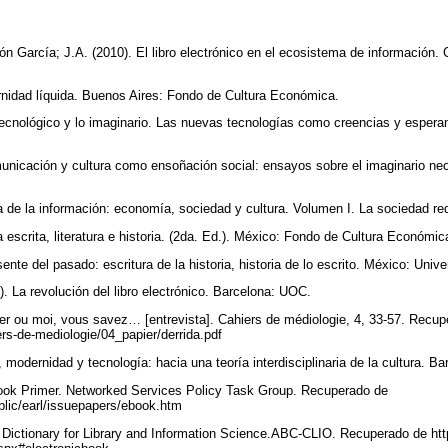
n García; J.A. (2010). El libro electrónico en el ecosistema de información. 
nidad líquida. Buenos Aires: Fondo de Cultura Económica.
tecnológico y lo imaginario. Las nuevas tecnologías como creencias y esper
unicación y cultura como ensoñación social: ensayos sobre el imaginario neo
ra de la información: economía, sociedad y cultura. Volumen I. La sociedad re
ra escrita, literatura e historia. (2da. Ed.). México: Fondo de Cultura Económi
esente del pasado: escritura de la historia, historia de lo escrito. México: Uni
). La revolución del libro electrónico. Barcelona: UOC.
pier ou moi, vous savez… [entrevista]. Cahiers de médiologie, 4, 33-57. Recu
ers-de-mediologie/04_papier/derrida.pdf
 modernidad y tecnología: hacia una teoría interdisciplinaria de la cultura. B
ook Primer. Networked Services Policy Task Group. Recuperado de
blic/earl/issuepapers/ebook.htm
e Dictionary for Library and Information Science.ABC-CLIO. Recuperado de ht