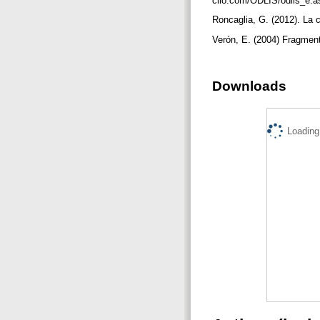
clio.com/ODLIS/odlis_e.a
Roncaglia, G. (2012). La c
Verón, E. (2004) Fragment
Downloads
Loading.