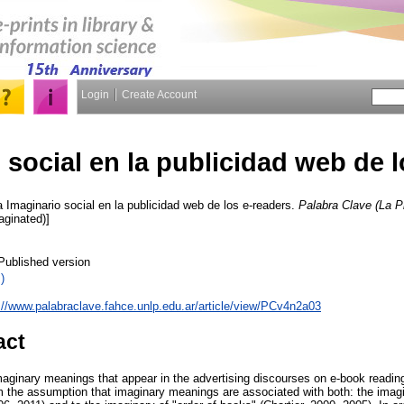
Login
Create Account
 social en la publicidad web de 
a
Imaginario social en la publicidad web de los e-readers.
Palabra Clave (La P
aginated)]
Published version
)
://www.palabraclave.fahce.unlp.edu.ar/article/view/PCv4n2a03
act
imaginary meanings that appear in the advertising discourses on e-book read
om the assumption that imaginary meanings are associated with both: the imagi