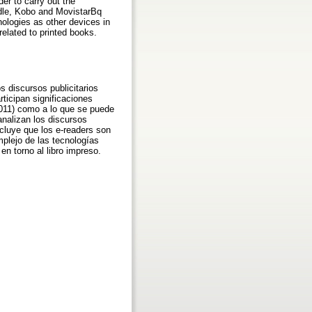
der to carry out the
ndle, Kobo and MovistarBq
nologies as other devices in
related to printed books.
s discursos publicitarios
ticipan significaciones
2011) como a lo que se puede
 analizan los discursos
cluye que los e-readers son
mplejo de las tecnologías
en torno al libro impreso.