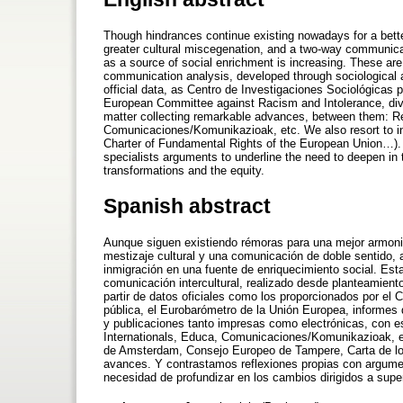
Though hindrances continue existing nowadays for a better
greater cultural miscegenation, and a two-way communica
as a source of social enrichment is increasing. These are
communication analysis, developed through sociological a
official data, as Centro de Investigaciones Sociológicas 
European Committee against Racism and Intolerance, diver
matter collecting remarkable advances, between them: Re
Comunicaciones/Komunikazioak, etc. We also resort to i
Charter of Fundamental Rights of the European Union…). W
specialists arguments to underline the need to deepen in
transformations and the equity.
Spanish abstract
Aunque siguen existiendo rémoras para una mejor armoniz
mestizaje cultural y una comunicación de doble sentido, 
inmigración en una fuente de enriquecimiento social. Est
comunicación intercultural, realizado desde planteamient
partir de datos oficiales como los proporcionados por el
pública, el Eurobarómetro de la Unión Europea, informes 
y publicaciones tanto impresas como electrónicas, con es
Internationals, Educa, Comunicaciones/Komunikazioak, e
de Amsterdam, Consejo Europeo de Tampere, Carta de l
avances. Y contrastamos reflexiones propias con argument
necesidad de profundizar en los cambios dirigidos a supera