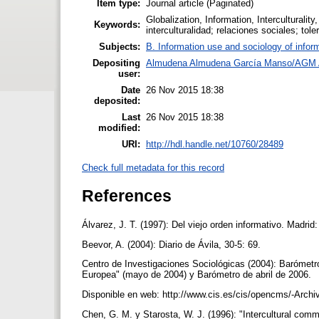
Item type:
Journal article (Paginated)
Globalization, Information, Interculturalit
Keywords:
interculturalidad; relaciones sociales; tole
Subjects:
B. Information use and sociology of infor
Depositing
Almudena Almudena García Manso/AGM 
user:
Date
26 Nov 2015 18:38
deposited:
Last
26 Nov 2015 18:38
modified:
URI:
http://hdl.handle.net/10760/28489
Check full metadata for this record
References
Álvarez, J. T. (1997): Del viejo orden informativo. Madrid
Beevor, A. (2004): Diario de Ávila, 30-5: 69.
Centro de Investigaciones Sociológicas (2004): Barómetr
Europea" (mayo de 2004) y Barómetro de abril de 2006.
Disponible en web: http://www.cis.es/cis/opencms/-Arc
Chen, G. M. y Starosta, W. J. (1996): "Intercultural com