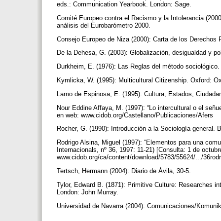
eds.: Communication Yearbook. London: Sage.
Comité Europeo contra el Racismo y la Intolerancia (2000
análisis del Eurobarómetro 2000.
Consejo Europeo de Niza (2000): Carta de los Derechos 
De la Dehesa, G. (2003): Globalización, desigualdad y po
Durkheim, E. (1976): Las Reglas del método sociológico
Kymlicka, W. (1995): Multicultural Citizenship. Oxford: O
Lamo de Espinosa, E. (1995): Cultura, Estados, Ciudada
Nour Eddine Affaya, M. (1997): “Lo intercultural o el señue
en web: www.cidob.org/Castellano/Publicaciones/Afers
Rocher, G. (1990): Introducción a la Sociología general. 
Rodrigo Alsina, Miguel (1997): “Elementos para una comun
Internacionals, nº 36, 1997: 11-21) [Consulta: 1 de octubr
www.cidob.org/ca/content/download/5783/55624/.../36rodr
Tertsch, Hermann (2004): Diario de Ávila, 30-5.
Tylor, Edward B. (1871): Primitive Culture: Researches i
London: John Murray.
Universidad de Navarra (2004): Comunicaciones/Komuni