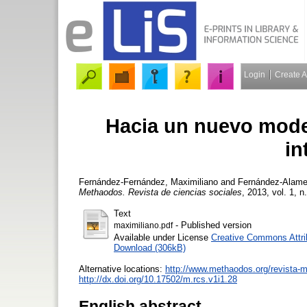
Login
Create 
Hacia un nuevo mode
in
Fernández-Fernández, Maximiliano
and
Fernández-Alame
Methaodos. Revista de ciencias sociales
, 2013, vol. 1, n
Text
- Published version
maximiliano.pdf
Available under License
Creative Commons Attri
Download (306kB)
Alternative locations:
http://www.methaodos.org/revista-
http://dx.doi.org/10.17502/m.rcs.v1i1.28
English abstract