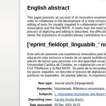
English abstract
This paper presents an account of an innovative experienc
order to collaborate in the development of a more inclusive
editing of texts for visually impaired in collaboration with
Association and the Red MATE. It starts from the need to
process of digitizing and editing is described, the diffic
raises the importance of multidisciplinary contribution to
['eprint_fieldopt_linguabib_' n
Este artículo presenta una experiencia innovadora para bib
educación más inclusiva a través de un aporte multidiscipli
edición de textos para personas con discapacidad visual. 
Universidad Católica de Córdoba, en colaboración con el 
Civil TifloNexos y la Red MATE. Se parte de la necesidad
los pasos seguidos, se describe el proceso de digitalizac
positivos no esperados. Se plantea además, la importancia 
Item type:
Journal article (Unpaginated)
Keywords:
Voluntariado, Biblioteca universitaria,
Subjects:
L. Information technology and library
Depositing user:
Sandra Gisela Martín
Date deposited:
03 Dec 2015 18:22