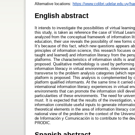
Alternative locations:
https://www.colibri.udelar.edu.uy/
English abstract
It intends to investigate the possibilities of virtual learn
this study, is taken as reference the case of Virtual Lea
analyzed from the conceptual framework of information lit
education, their use reveals the possibility of new forms o
It’s because of this fact, which new questions appears ab
principles of information science, this research focuses o
taught and learned) and information literacy from the per
platforms. The characteristics of information skills is an
proposed. Qualitative methodology is used by performing 
information literacy in virtual environments, interviews
transverse to the problem analysis categories (which repr
platform is proposed. This analysis is complemented by co
platform qualified informants. At the same time it carried
international information literacy experiences in virtual e
environments that can promote the information skill deve
particularities of these environments. The need for univers
must. It is expected that the results of the investigation, 
information constitute useful inputs to generate informat
theoretical elements in the area of information literacy con
national view of the problem in the context of the Universi
de Información y Comunicación is to contribute to the dev
PRODIC.
Spanish abstract