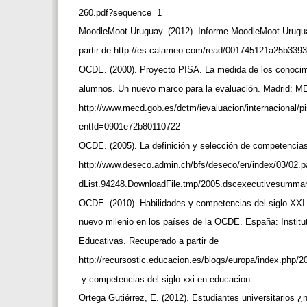
260.pdf?sequence=1
MoodleMoot Uruguay. (2012). Informe MoodleMoot Urug
partir de http://es.calameo.com/read/001745121a25b33
OCDE. (2000). Proyecto PISA. La medida de los conocim
alumnos. Un nuevo marco para la evaluación. Madrid: M
http://www.mecd.gob.es/dctm/ievaluacion/internacional
entId=0901e72b80110722
OCDE. (2005). La definición y selección de competencia
http://www.deseco.admin.ch/bfs/deseco/en/index/03/02.
dList.94248.DownloadFile.tmp/2005.dscexecutivesummar
OCDE. (2010). Habilidades y competencias del siglo XXI 
nuevo milenio en los países de la OCDE. España: Instit
Educativas. Recuperado a partir de
http://recursostic.educacion.es/blogs/europa/index.php/
-y-competencias-del-siglo-xxi-en-educacion
Ortega Gutiérrez, E. (2012). Estudiantes universitarios ¿