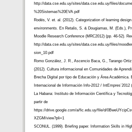
http://data.cse.edu.uy/sites/data.cse.edu.uy/files/docu
%20Sistemas%20EVA.pdf
Rodés, V. et. al. (2012). Categorization of learning design
environments. En Retalis, S. & Dougiamas, M. (Eds.), Pr
Moodle Research Conference (MRC2012) (pp. 46-52). Rec
http://data.cse.edu.uy/sites/data.cse.edu.uy/files/mood
sion_10.pdf
Romo González, J. R., Ascencio Baca, G., Tarango Ortiz
(2012). Cultura informacional en Comunidades de Aprendi
Brecha Digital por tipo de Educación y Área Académica
Internacional de Información Info-2012 / IntEmpres´2012 (
La Habana: Instituto de Información Científica y Tecnol
partir de
https://drive.google.com/a/fic.edu.uy/file/d/0BweUYc
XZGM/view?pli=1
SCONUL. (1999). Briefing paper. Information Skills in Hi