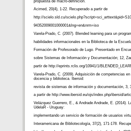
propuesta de macro-definición.
Acimed, 20(4), 1-22. Recuperado a partir de
http://scielo.sld.cu/scielo.php?script=sci_arttext&pid=S
94352009001000001&lng=en&nrm=iso
Varela-Prado, C. (2007). Blended learning para un progra
habilidades informacionales en la Biblioteca de la Escuel
Formación de Profesorado de Lugo. Presentado en Encue
sobre Sistemas de Información y Documentación; 12, Z
partir de http://eprints.rclis.org/10941/1/BLENDED_LEA
Varela-Prado, C. (2009). Adquisición de competencias en
docencia y biblioteca. Ibersid:
revista de sistemas de información y documentación, 3,
a partir de http://www.ibersid.eu/ojs/index.php/ibersid/ar
Velázquez Guerrero, E., & Andrade Andrade, E. (2014). La 
UdelaR - Uruguay:
implementando un servicio de formación de usuarios virt
Interamericana de Bibliotecología, 37(2), 171-178. Recup