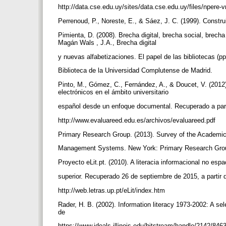
http://data.cse.edu.uy/sites/data.cse.edu.uy/files/np
Perrenoud, P., Noreste, E., & Sáez, J. C. (1999). Const
Pimienta, D. (2008). Brecha digital, brecha social, bre
Magán Wals , J.A., Brecha digital
y nuevas alfabetizaciones. El papel de las bibliotecas (p
Biblioteca de la Universidad Complutense de Madrid.
Pinto, M., Gómez, C., Fernández, A., & Doucet, V. (2012)
electrónicos en el ámbito universitario
español desde un enfoque documental. Recuperado a par
http://www.evaluareed.edu.es/archivos/evaluareed.pdf
Primary Research Group. (2013). Survey of the Academic
Management Systems. New York: Primary Research Gr
Proyecto eLit.pt. (2010). A literacia informacional no es
superior. Recuperado 26 de septiembre de 2015, a partir
http://web.letras.up.pt/eLit/index.htm
Rader, H. B. (2002). Information literacy 1973-2002: A sele
de
https://www.ideals.illinois.edu/bitstream/handle/2142/846