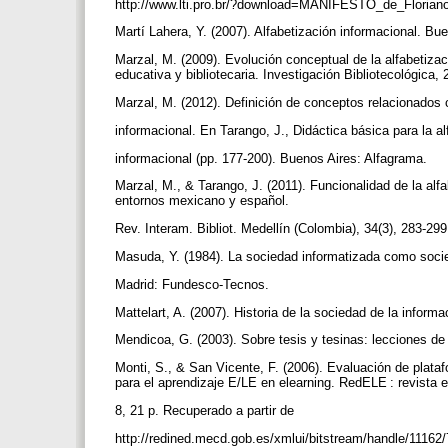
http://www.lti.pro.br/?download=MANIFESTO_de_Floriano
Martí Lahera, Y. (2007). Alfabetización informacional. Bu
Marzal, M. (2009). Evolución conceptual de la alfabetizaci
educativa y bibliotecaria. Investigación Bibliotecológica,
Marzal, M. (2012). Definición de conceptos relacionados 
informacional. En Tarango, J., Didáctica básica para la a
informacional (pp. 177-200). Buenos Aires: Alfagrama.
Marzal, M., & Tarango, J. (2011). Funcionalidad de la al
entornos mexicano y español.
Rev. Interam. Bibliot. Medellín (Colombia), 34(3), 283-29
Masuda, Y. (1984). La sociedad informatizada como socie
Madrid: Fundesco-Tecnos.
Mattelart, A. (2007). Historia de la sociedad de la inform
Mendicoa, G. (2003). Sobre tesis y tesinas: lecciones d
Monti, S., & San Vicente, F. (2006). Evaluación de plata
para el aprendizaje E/LE en elearning. RedELE : revista e
8, 21 p. Recuperado a partir de
http://redined.mecd.gob.es/xmlui/bitstream/handle/111