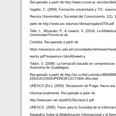
Recuperado a partir de http://www.sconul.ac.uk/sites/def
Sigalés, C. (2004). Formación universitaria y TIC: nuevo
Revista Universidad y Sociedad del Conocimiento, 1(1),
partir de http://www.uoc.edu/rusc/dt/esp/sigales0704.pdf
Tello, L., Miyazato, P., & Liwacki, S. (2014). La Alfabet
Universidad Provincial de
Córdoba. Recuperado a partir de
https://ansenuza.unc.edu.ar/comunidades/bitstream/han
wacky.pdf?sequence=1&isAllowed=y
Tobón, S. (2008). La formación basada en competencias e
Autónoma de Guadalajara.
Recuperado a partir de http://es.scribd.com/doc/4
EDUCACIONSUPERIOR-LECTURA-2#scribd
UNESCO (Ed.). (2003). Declaración de Praga: Hacia una
informacionalmente. Recuperado a partir de
http://www.peri.net.ni/pdf/01/Declaraci1.pdf
UNESCO. (2005). Faros para la Sociedad de la Informaci
Alejandría Sobre la Alfabetización Informacional y el Apr