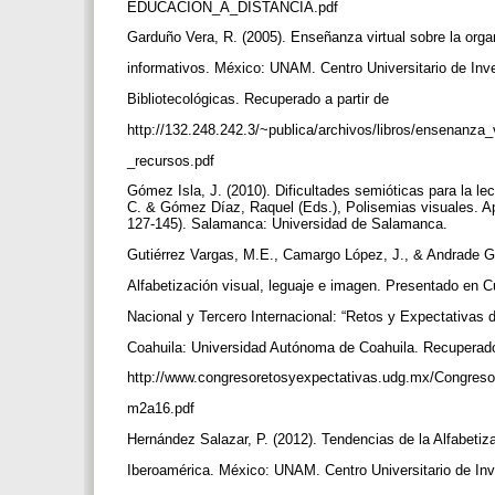
EDUCACION_A_DISTANCIA.pdf
Garduño Vera, R. (2005). Enseñanza virtual sobre la org
informativos. México: UNAM. Centro Universitario de In
Bibliotecológicas. Recuperado a partir de
http://132.248.242.3/~publica/archivos/libros/ensenanza_
_recursos.pdf
Gómez Isla, J. (2010). Dificultades semióticas para la le
C. & Gómez Díaz, Raquel (Eds.), Polisemias visuales. Apro
127-145). Salamanca: Universidad de Salamanca.
Gutiérrez Vargas, M.E., Camargo López, J., & Andrade G
Alfabetización visual, leguaje e imagen. Presentado en 
Nacional y Tercero Internacional: “Retos y Expectativas 
Coahuila: Universidad Autónoma de Coahuila. Recuperado
http://www.congresoretosyexpectativas.udg.mx/Congr
m2a16.pdf
Hernández Salazar, P. (2012). Tendencias de la Alfabetiz
Iberoamérica. México: UNAM. Centro Universitario de In