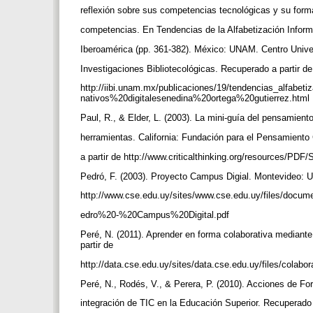
reflexión sobre sus competencias tecnológicas y su for
competencias. En Tendencias de la Alfabetización Infor
Iberoamérica (pp. 361-382). México: UNAM. Centro Unive
Investigaciones Bibliotecológicas. Recuperado a partir d
http://iibi.unam.mx/publicaciones/19/tendencias_alfabet
nativos%20digitalesenedina%20ortega%20gutierrez.html
Paul, R., & Elder, L. (2003). La mini-guía del pensamient
herramientas. California: Fundación para el Pensamiento
a partir de http://www.criticalthinking.org/resources/P
Pedró, F. (2003). Proyecto Campus Digial. Montevideo: U
http://www.cse.edu.uy/sites/www.cse.edu.uy/files/doc
edro%20-%20Campus%20Digital.pdf
Peré, N. (2011). Aprender en forma colaborativa mediant
partir de
http://data.cse.edu.uy/sites/data.cse.edu.uy/files/colabo
Peré, N., Rodés, V., & Perera, P. (2010). Acciones de F
integración de TIC en la Educación Superior. Recuperado 