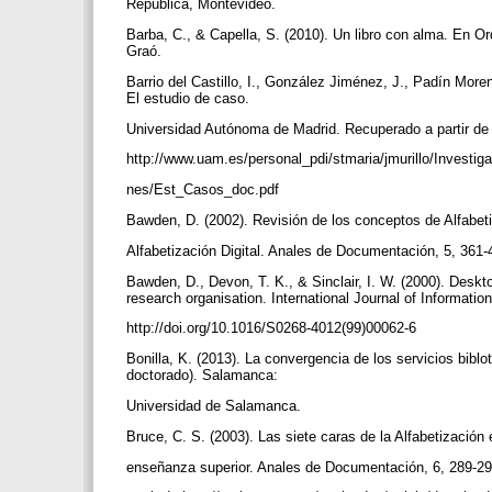
República, Montevideo.
Barba, C., & Capella, S. (2010). Un libro con alma. En Or
Graó.
Barrio del Castillo, I., González Jiménez, J., Padín Mor
El estudio de caso.
Universidad Autónoma de Madrid. Recuperado a partir d
http://www.uam.es/personal_pdi/stmaria/jmurillo/Investi
nes/Est_Casos_doc.pdf
Bawden, D. (2002). Revisión de los conceptos de Alfabet
Alfabetización Digital. Anales de Documentación, 5, 361
Bawden, D., Devon, T. K., & Sinclair, I. W. (2000). Desk
research organisation. International Journal of Informat
http://doi.org/10.1016/S0268-4012(99)00062-6
Bonilla, K. (2013). La convergencia de los servicios biblo
doctorado). Salamanca:
Universidad de Salamanca.
Bruce, C. S. (2003). Las siete caras de la Alfabetización
enseñanza superior. Anales de Documentación, 6, 289-2