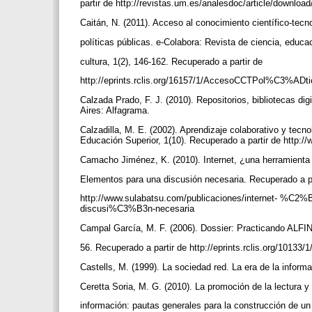
partir de http://revistas.um.es/analesdoc/article/downlo
Caitán, N. (2011). Acceso al conocimiento científico-tecno
políticas públicas. e-Colabora: Revista de ciencia, educa
cultura, 1(2), 146-162. Recuperado a partir de
http://eprints.rclis.org/16157/1/AccesoCCTPol%C3%ADt
Calzada Prado, F. J. (2010). Repositorios, bibliotecas di
Aires: Alfagrama.
Calzadilla, M. E. (2002). Aprendizaje colaborativo y tec
Educación Superior, 1(10). Recuperado a partir de http://
Camacho Jiménez, K. (2010). Internet, ¿una herramienta
Elementos para una discusión necesaria. Recuperado a p
http://www.sulabatsu.com/publicaciones/internet- %C2%B
discusi%C3%B3n-necesaria
Campal García, M. F. (2006). Dossier: Practicando ALFIN
56. Recuperado a partir de http://eprints.rclis.org/10133
Castells, M. (1999). La sociedad red. La era de la inform
Ceretta Soria, M. G. (2010). La promoción de la lectura y
información: pautas generales para la construcción de u