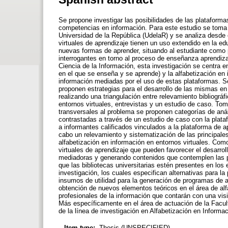
Se propone investigar las posibilidades de las plataform
competencias en información. Para este estudio se toma 
Universidad de la República (UdelaR) y se analiza desde 
virtuales de aprendizaje tienen un uso extendido en la edu
nuevas formas de aprender, situando al estudiante como 
interrogantes en torno al proceso de enseñanza aprendiza
Ciencia de la Información, esta investigación se centra 
en el que se enseña y se aprende) y la alfabetización en
información mediadas por el uso de estas plataformas. Se
proponen estrategias para el desarrollo de las mismas en 
realizando una triangulación entre relevamiento bibliográ
entornos virtuales, entrevistas y un estudio de caso. T
transversales al problema se proponen categorías de anál
contrastadas a través de un estudio de caso con la plata
a informantes calificados vinculados a la plataforma de a
cabo un relevamiento y sistematización de las principales
alfabetización en información en entornos virtuales. Com
virtuales de aprendizaje que pueden favorecer el desarr
mediadoras y generando contenidos que contemplen las pa
que las bibliotecas universitarias estén presentes en los
investigación, los cuales especifican alternativas para 
insumos de utilidad para la generación de programas de al
obtención de nuevos elementos teóricos en el área de alfa
profesionales de la información que contarán con una visi
Más específicamente en el área de actuación de la Facult
de la línea de investigación en Alfabetización en Inform
Item type:
Thesis (UNSPECIFIED)