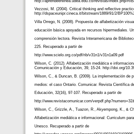
http://aprendeenlinea.udea.edu.co/revistas/index.php/RIB
Vezzosi, M. (2004). Critical thinking and reflective practic
http://dspaceunipr.cineca.it/bitstream/1889/91/2/BP100
Villa Orrego, N. (2008). Propuesta de alfabetización visu
educación básica apoyada en recursos hipermediales. Un
comprensión lectora. Revista Interamericana de Bibliotec
225. Recuperado a partir de
http://www.scielo.org.co/pdf/rib/v31n1/v31n1a09.pdf
Wilson, C. (2012). Alfabetización mediática e informacion
Comunicación y Educación, 39, 15-24. http://doi.org/10
Wilson, C., & Duncan, B. (2009). La implementación de
medios: el caso Ontario. Comunicar. Revista Científica
Educación, 32(16), 97-107. Recuperado a partir de
http://www.revistacomunicar.com/verpdf.php?numero=32
Wilson, C., Grizzle, A., Tuazon, R., Akyempong, K., & C
Alfabetización mediática e informacional: Curriculum par
Unesco. Recuperado a partir de