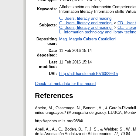
Alfabetización en información Competencias
Keywords:
Information literacy Information skills Virt
C. Users, literacy and reading.
C. Users, literacy and reading.
>
CD. User t
Subjects:
C. Users, literacy and reading.
>
CE. Litera
L. Information technology and library techn
Depositing
Mag. Magela Cabrera Castiglioni
user:
Date
11 Feb 2016 15:14
deposited:
Last
11 Feb 2016 15:14
modified:
URI:
http://hdl.handle.net/10760/28615
Check full metadata for this record
References
Abeiro, M., Olascoaga, N., Bonomi, A., & García-Rivadulla
niños uruguayos? (Monografía de grado). EUBCA, Montev
http://eprints.rclis.org/9884/
Abell, A., A., C., Boden, D., T. J. S., & Webber, S., W., M
de la Asociación Andaluza de Bibliotecarios, 77, 79-84.