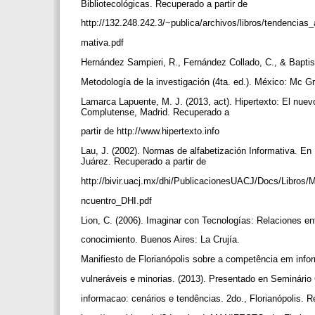
Bibliotecológicas. Recuperado a partir de
http://132.248.242.3/~publica/archivos/libros/tendencias_
mativa.pdf
Hernández Sampieri, R., Fernández Collado, C., & Baptis
Metodología de la investigación (4ta. ed.). México: Mc Gr
Lamarca Lapuente, M. J. (2013, act). Hipertexto: El nue
Complutense, Madrid. Recuperado a
partir de http://www.hipertexto.info
Lau, J. (2002). Normas de alfabetización Informativa. E
Juárez. Recuperado a partir de
http://bivir.uacj.mx/dhi/PublicacionesUACJ/Docs/Libros
ncuentro_DHI.pdf
Lion, C. (2006). Imaginar con Tecnologías: Relaciones en
conocimiento. Buenos Aires: La Crujía.
Manifiesto de Florianópolis sobre a competência em inf
vulneráveis e minorias. (2013). Presentado en Seminár
informacao: cenários e tendências. 2do., Florianópolis. 