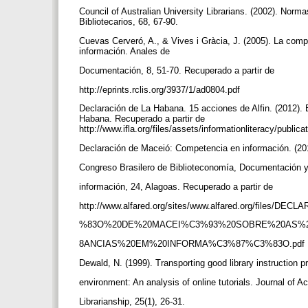
Council of Australian University Librarians. (2002). Norm
Bibliotecarios, 68, 67-90.
Cuevas Cerveró, A., & Vives i Gràcia, J. (2005). La compe
información. Anales de
Documentación, 8, 51-70. Recuperado a partir de
http://eprints.rclis.org/3937/1/ad0804.pdf
Declaración de La Habana. 15 acciones de Alfin. (2012).
Habana. Recuperado a partir de
http://www.ifla.org/files/assets/informationliteracy/publ
Declaración de Maceió: Competencia en información. (20
Congreso Brasilero de Biblioteconomía, Documentación y
información, 24, Alagoas. Recuperado a partir de
http://www.alfared.org/sites/www.alfared.org/files/
%83O%20DE%20MACEI%C3%93%20SOBRE%20AS
8ANCIAS%20EM%20INFORMA%C3%87%C3%83O.pdf
Dewald, N. (1999). Transporting good library instruction 
environment: An analysis of online tutorials. Journal of 
Librarianship, 25(1), 26-31.