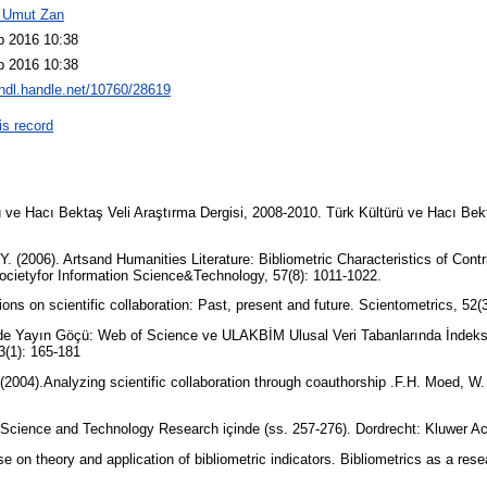
 Umut Zan
b 2016 10:38
b 2016 10:38
/hdl.handle.net/10760/28619
is record
ü ve Hacı Bektaş Veli Araştırma Dergisi, 2008-2010. Türk Kültürü ve Hacı Bekt
 Y. (2006). Artsand Humanities Literature: Bibliometric Characteristics of Cont
ocietyfor Information Science&Technology, 57(8): 1011-1022.
ions on scientific collaboration: Past, present and future. Scientometrics, 52(
e’de Yayın Göçü: Web of Science ve ULAKBİM Ulusal Veri Tabanlarında İndeksl
3(1): 165-181
 (2004).Analyzing scientific collaboration through coauthorship .F.H. Moed, 
 Science and Technology Research içinde (ss. 257-276). Dordrecht: Kluwer A
e on theory and application of bibliometric indicators. Bibliometrics as a rese