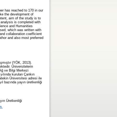
ber has reached to 170 in our
like the development of
ntent, aim of the study is to
s analysis is completed with
cience and Humanities
sed, which was written with
and collaboration coefficient
thor and also most preferred
laşmıştır (YÖK, 2013).
ktedir. Üniversitelerin
Ağ ve Bilgi Merkezi
yılında kurulan Çankırı
atekin Üniversitesi adresi ile
yıl bazında yayın üretkenliği
yın Üretkenliği
n.