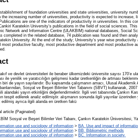
establishment of foundation universities and state universities, university num
the increasing number of universities, productivity is expected to increase, 
Publications are one of the indicators of productivity in universities. In this co
Cankiri Karatekin University’s publications in the field of social sciences. Thi
mic Network and Information Centre (ULAKBIM) national databases, Social S
completed in the related database, 74 publication was found and then analy
atekin University. At the end of the study; University’s year wise productivity 
most productive faculty, most productive department and most productive au
ied.
act
akıf ve devlet üniversiteleri ile beraber ülkemizdeki üniversite sayısı 170’e u
sı ile yenilik ve yaratıcılığın gelişmesi kadar üretkenliğin de artması beklenme
en biri de yayın sayılarıdır. Bu kapsamda çalışmanın amacı, Ulusal Akademik 
anlarından, Sosyal ve Beşeri Bilimler Veri Tabanını (SBVT) kullanarak, 2007 
ili alandaki yayın etkinliğini değerlendirmektir. İlgili veri tabanında Çankırı Kar
 tespit edilerek analiz edilmiştir. alışmanın sonunda ilgili yayınlar üzerinden 
t edilmiş ayrıca ilgili alanda en üretken fakü
l article (Paginated)
İM Sosyal ve Beşeri Bilimler Veri Tabanı, Çankırı Karatekin Üniversitesi, Ya
ormation use and sociology of information
>
BA. Use and impact of informatio
ormation use and sociology of information
>
BB. Bibliometric methods
ormation use and sociology of information
>
BC. Information in society.