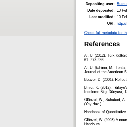
Depositing user:
Burcu
Date deposited:
10 Fe
Last modified:
10 Fe
URI:
http:/
Check full metadata for th
References
Al, U. (2012). Türk Kültür
61: 273-286,
Al, U.,Şahiner, M., Tonta,
Journal of the American S
Beaver, D. (2001). Reflect
Binici, K. (2012). Türkiy
İnceleme.Bilgi Dünyası, 1
Glänzel, W., Schubert, A.
(Yay.Haz.).
Handbook of Quantitative
Glänzel, W. (2003).A cours
Handouts.