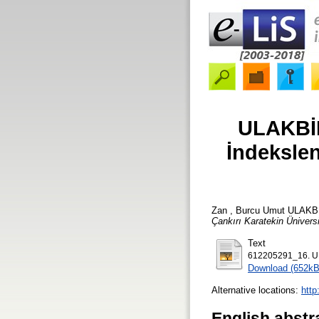
ULAKBİM
İndekslen
Zan , Burcu Umut
ULAKBİM 
Çankırı Karatekin Üniversi
Text
612205291_16. UL
Download (652kB
Alternative locations:
htt
English abstr