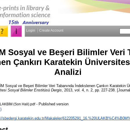
Login
Create Account
 Sosyal ve Beşeri Bilimler Veri
en Çankırı Karatekin Üniversitesi
Analizi
Sosyal ve Beşeri Bilimler Veri Tabanında İndekslenen Çankırı Karatekin Üniv
tesi Sosyal Bilimler Enstitüsü Dergis
, 2013, vol. 4, n. 2, pp. 227-238. [Journal
- Published version
AKBİM (Son Hali).pdf
)
p://sbedergi.karatekin.edu.tr/Makaleler/612205291_16.%20ULAKB%C4%B0M
act