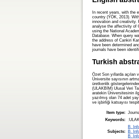
In recent years, with the 
country (YÖK, 2013). With 
innovation and creativity. 
analyse the affectivity of 
using the National Acade
Database. When query was 
the address of Cankiri Kar
have been determined and 
journals have been identif
Turkish abstr
Özet Son yıllarda açılan v
Üniversite sayısının artma
üretkenlik göstergelerind
(ULAKBİM) Ulusal Veri Tab
aratekin Üniversitesinin ilg
yazılmış olan 74 adet yayın
ve işbirliği katsayısı tespi
Item type:
Journa
Keywords:
:ULAKB
B. Inf
Subjects:
B. Inf
B. Inf