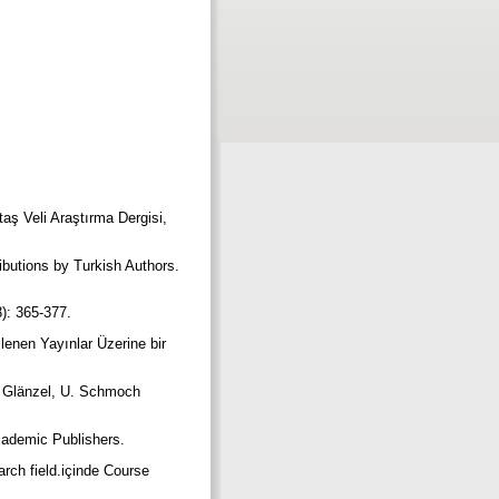
aş Veli Araştırma Dergisi,
ributions by Turkish Authors.
3): 365-377.
enen Yayınlar Üzerine bir
W. Glänzel, U. Schmoch
cademic Publishers.
arch field.içinde Course