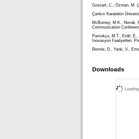
Gossart, C., Özman, M. (2
Çankırı Karatekin Üniversi
McBurney, M.K., Novak, P.
Communication Conference
Pamukçu, M.T., Erdil, E.,
İnovasyon Faaliyetleri. P
Rennie, D., Yank, V., Ema
Downloads
Loading.