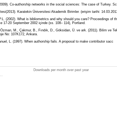
009). Co-authorship networks in the social sciences: The case of Turkey. Sc
tesi(2013). Karatekin Üniversitesi Akademik Birimler. (erişim tarihi: 14.03.2013
L. (2002). What is bibliometrics and why should you care? Proceedings of th
 17-20 September 2002 içinde (ss. 108– 114), Portland.
 Özman, M., Çakmur, B., Fındık, D., Göksidan, Ü. ve ark. (2011). Bilim ve Te
roje No: 107K172, Ankara.
nuel, L. (1997). When authorship fails. A proposal to make contributor sacc
Downloads per month over past year
..