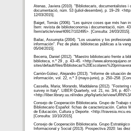
Atenas, Javiera (2010). "Bibliotecaris, documentalistes i
documentació, núm. 53 (juliol-desembre), p. 19–29. <http
12/03/2015].
Baiget, Tomàs (2006). "Les quinze coses que més han infl
Ítem: revista de biblioteconomia i documentació, núm. 43
Ítem/article/view/40917/102495>. [Consulta: 24/03/2015]
Bailac, Assumpta (2004). "Los usuarios y los profesionale
información". Pez de plata: bibliotecas públicas a la vangu
05/04/2015].
Becerra, Daniel (2012). "Maestro bibliotecario frente a bibl
biblioteca, n.º 29 , p. 43–45. <http://www.alonsoquijano.o
sites/default/files/Bibliotecas%20Escolares%20primaver
Carrión-Gútiez, Alejandro (2013). "Informe de situación de
información, vol. 22, n.º 3 (mayo-junio), p. 250–258. [Co
Cassella, Maria; Morando, Maddalena (2012). "Fostering new
survey in Italy". LIBER Quarterly, vol. 21, no. 3/4, p. 40
<http://liber.library.uu.nl/index.php/lq/article/view
Consejo de Cooperación Bibliotecaria. Grupo de Trabajo s
Bibliotecario Español: fichas de caracterización. Carlos 
de Educación, Cultura y Deporte. <http://travesia.mcu.es
[Consulta: 10/10/2015].
Consejo de Cooperación Bibliotecaria. Grupo Estratégico 
Informacional y Social (2013). Prospectiva 2020: las die