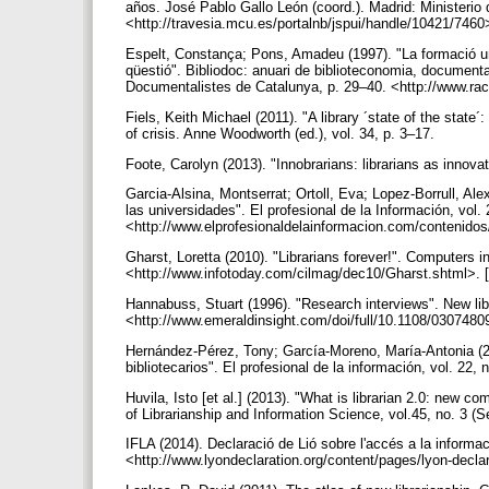
años. José Pablo Gallo León (coord.). Madrid: Ministerio
<http://travesia.mcu.es/portalnb/jspui/handle/10421/7460
Espelt, Constança; Pons, Amadeu (1997). "La formació un
qüestió". Bibliodoc: anuari de biblioteconomia, documentac
Documentalistes de Catalunya, p. 29–40. <http://www.raco
Fiels, Keith Michael (2011). "A library ´state of the state´
of crisis. Anne Woodworth (ed.), vol. 34, p. 3–17.
Foote, Carolyn (2013). "Innobrarians: librarians as innova
Garcia-Alsina, Montserrat; Ortoll, Eva; Lopez-Borrull, Al
las universidades". El profesional de la Información, vol.
<http://www.elprofesionaldelainformacion.com/contenidos
Gharst, Loretta (2010). "Librarians forever!". Computers in
<http://www.infotoday.com/cilmag/dec10/Gharst.shtml>. 
Hannabuss, Stuart (1996). "Research interviews". New libr
<http://www.emeraldinsight.com/doi/full/10.1108/030748
Hernández-Pérez, Tony; García-Moreno, María-Antonia (201
bibliotecarios". El profesional de la información, vol. 22,
Huvila, Isto [et al.] (2013). "What is librarian 2.0: new co
of Librarianship and Information Science, vol.45, no. 3 
IFLA (2014). Declaració de Lió sobre l'accés a la informa
<http://www.lyondeclaration.org/content/pages/lyon-decla