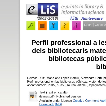
Login
Create 
Perfil professional a l
dels bibliotecaris mate
bibliotecas públi
bib
Delmas-Ruiz, Maria
and
López-Borrull, Alexandre
Perfil p
Perfil profesional en las bibliotecas públicas: visión de l
documentació
, 2015, n. 35. [Journal article (Unpaginated)
Text (Text en català)
- Published version
delmas.pdf
Available under License
Creative Commons Attri
Download (1MB)