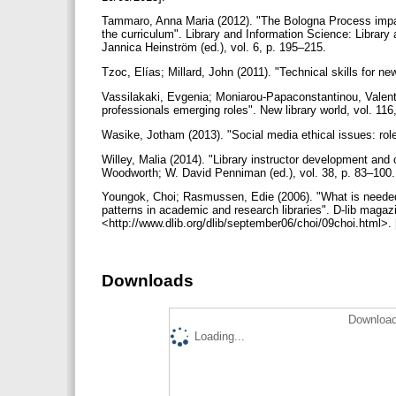
Tammaro, Anna Maria (2012). "The Bologna Process impac
the curriculum". Library and Information Science: Librar
Jannica Heinström (ed.), vol. 6, p. 195–215.
Tzoc, Elías; Millard, John (2011). "Technical skills for new
Vassilakaki, Evgenia; Moniarou-Papaconstantinou, Valentin
professionals emerging roles". New library world, vol. 116
Wasike, Jotham (2013). "Social media ethical issues: role 
Willey, Malia (2014). "Library instructor development and 
Woodworth; W. David Penniman (ed.), vol. 38, p. 83–100
Youngok, Choi; Rasmussen, Edie (2006). "What is needed to
patterns in academic and research libraries". D-lib magaz
<http://www.dlib.org/dlib/september06/choi/09choi.html>.
Downloads
Download
Loading...