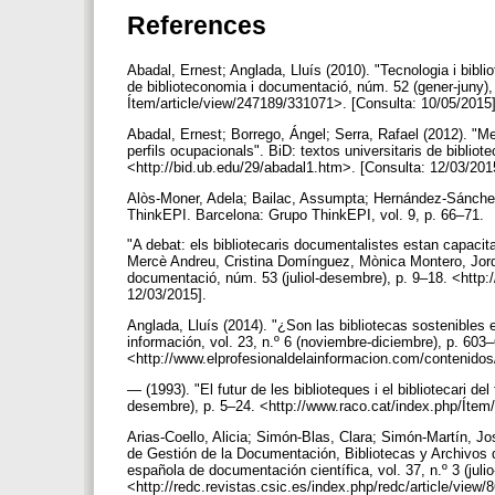
References
Abadal, Ernest; Anglada, Lluís (2010). "Tecnologia i biblio
de biblioteconomia i documentació, núm. 52 (gener-juny),
Ítem/article/view/247189/331071>. [Consulta: 10/05/2015
Abadal, Ernest; Borrego, Ángel; Serra, Rafael (2012). "Merc
perfils ocupacionals". BiD: textos universitaris de bibli
<http://bid.ub.edu/29/abadal1.htm>. [Consulta: 12/03/201
Alòs-Moner, Adela; Bailac, Assumpta; Hernández-Sánchez, 
ThinkEPI. Barcelona: Grupo ThinkEPI, vol. 9, p. 66–71.
"A debat: els bibliotecaris documentalistes estan capacita
Mercè Andreu, Cristina Domínguez, Mònica Montero, Jord
documentació, núm. 53 (juliol-desembre), p. 9–18. <http:
12/03/2015].
Anglada, Lluís (2014). "¿Son las bibliotecas sostenibles e
información, vol. 23, n.º 6 (noviembre-diciembre), p. 603
<http://www.elprofesionaldelainformacion.com/contenido
— (1993). "El futur de les biblioteques i el bibliotecari de
desembre), p. 5–24. <http://www.raco.cat/index.php/Ítem
Arias-Coello, Alicia; Simón-Blas, Clara; Simón-Martín, J
de Gestión de la Documentación, Bibliotecas y Archivos 
española de documentación científica, vol. 37, n.º 3 (juli
<http://redc.revistas.csic.es/index.php/redc/article/view