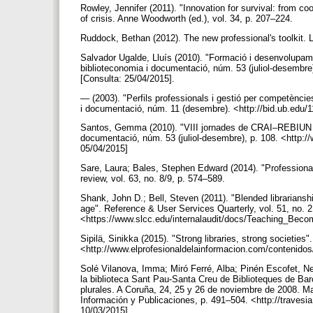
Rowley, Jennifer (2011). "Innovation for survival: from coo
of crisis. Anne Woodworth (ed.), vol. 34, p. 207–224.
Ruddock, Bethan (2012). The new professional's toolkit.
Salvador Ugalde, Lluís (2010). "Formació i desenvolupame
biblioteconomia i documentació, núm. 53 (juliol-desembre
[Consulta: 25/04/2015].
— (2003). "Perfils professionals i gestió per competències
i documentació, núm. 11 (desembre). <http://bid.ub.edu/
Santos, Gemma (2010). "VIII jornades de CRAI–REBIUN (Al
documentació, núm. 53 (juliol-desembre), p. 108. <http:/
05/04/2015]
Sare, Laura; Bales, Stephen Edward (2014). "Professional 
review, vol. 63, no. 8/9, p. 574–589.
Shank, John D.; Bell, Steven (2011). "Blended librarianship:
age". Reference & User Services Quarterly, vol. 51, no. 2
<https://www.slcc.edu/internalaudit/docs/Teaching_Bec
Sipilä, Sinikka (2015). "Strong libraries, strong societies"
<http://www.elprofesionaldelainformacion.com/contenidos
Solé Vilanova, Imma; Miró Ferré, Alba; Pinén Escofet, Neus
la biblioteca Sant Pau-Santa Creu de Biblioteques de Bar
plurales. A Coruña, 24, 25 y 26 de noviembre de 2008. Ma
Información y Publicaciones, p. 491–504. <http://travesi
10/03/2015].