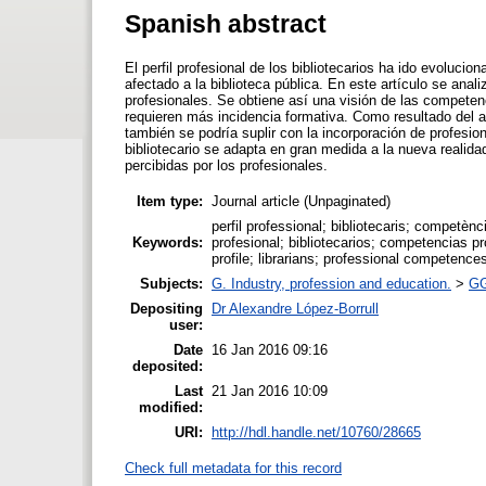
Spanish abstract
El perfil profesional de los bibliotecarios ha ido evoluc
afectado a la biblioteca pública. En este artículo se ana
profesionales. Se obtiene así una visión de las competen
requieren más incidencia formativa. Como resultado del an
también se podría suplir con la incorporación de profesio
bibliotecario se adapta en gran medida a la nueva realidad
percibidas por los profesionales.
Item type:
Journal article (Unpaginated)
perfil professional; bibliotecaris; competèn
Keywords:
profesional; bibliotecarios; competencias pr
profile; librarians; professional competences;
Subjects:
G. Industry, profession and education.
>
GG
Depositing
Dr Alexandre López-Borrull
user:
Date
16 Jan 2016 09:16
deposited:
Last
21 Jan 2016 10:09
modified:
URI:
http://hdl.handle.net/10760/28665
Check full metadata for this record