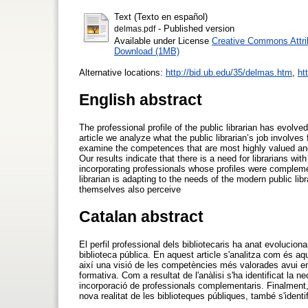
Text (Texto en español)
- Published version
delmas.pdf
Available under License
Creative Commons Attri
Download (1MB)
Alternative locations:
http://bid.ub.edu/35/delmas.htm
,
ht
English abstract
The professional profile of the public librarian has evolved
article we analyze what the public librarian’s job involve
examine the competences that are most highly valued and i
Our results indicate that there is a need for librarians wit
incorporating professionals whose profiles were complement
librarian is adapting to the needs of the modern public li
themselves also perceive
Catalan abstract
El perfil professional dels bibliotecaris ha anat evolucio
biblioteca pública. En aquest article s'analitza com és aq
així una visió de les competències més valorades avui en 
formativa. Com a resultat de l'anàlisi s'ha identificat la 
incorporació de professionals complementaris. Finalment, to
nova realitat de les biblioteques públiques, també s'iden