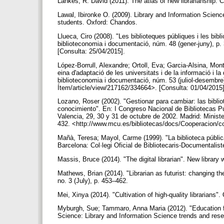
Lankes, R. David (2011). The atlas of new librarianship
Lawal, Ibironke O. (2009). Library and Information Science
students. Oxford: Chandos.
Llueca, Ciro (2008). "Les biblioteques públiques i les bibli
biblioteconomia i documentació, núm. 48 (gener-juny), p.
[Consulta: 25/04/2015].
López-Borrull, Alexandre; Ortoll, Eva; Garcia-Alsina, Mon
eina d'adaptació de les universitats i de la informació i l
biblioteconomia i documentació, núm. 53 (juliol-desembre
Ítem/article/view/217162/334664>. [Consulta: 01/04/2015
Lozano, Roser (2002). "Gestionar para cambiar: las biblio
conocimiento". En: I Congreso Nacional de Bibliotecas Púb
Valencia, 29, 30 y 31 de octubre de 2002. Madrid: Minist
432. <http://www.mcu.es/bibliotecas/docs/Cooperacion/c
Mañà, Teresa; Mayol, Carme (1999). "La biblioteca pública
Barcelona: Col·legi Oficial de Bibliotecaris-Documentalis
Massis, Bruce (2014). "The digital librarian". New library 
Mathews, Brian (2014). "Librarian as futurist: changing the
no. 3 (July), p. 453–462.
Mei, Xinya (2014). "Cultivation of high-quality librarians"
Myburgh, Sue; Tammaro, Anna Maria (2012). "Education for
Science: Library and Information Science trends and res