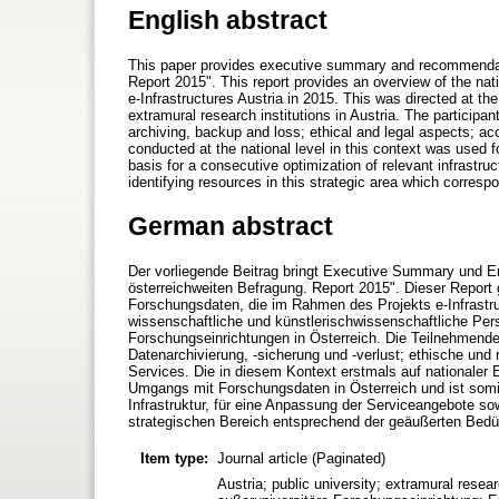
English abstract
This paper provides executive summary and recommendati
Report 2015". This report provides an overview of the nat
e-Infrastructures Austria in 2015. This was directed at the
extramural research institutions in Austria. The participa
archiving, backup and loss; ethical and legal aspects; acc
conducted at the national level in this context was used fo
basis for a consecutive optimization of relevant infrastruc
identifying resources in this strategic area which corres
German abstract
Der vorliegende Beitrag bringt Executive Summary und E
österreichweiten Befragung. Report 2015". Dieser Report 
Forschungsdaten, die im Rahmen des Projekts e-Infrastru
wissenschaftliche und künstlerischwissenschaftliche Perso
Forschungseinrichtungen in Österreich. Die Teilnehmend
Datenarchivierung, -sicherung und -verlust; ethische und
Services. Die in diesem Kontext erstmals auf nationaler
Umgangs mit Forschungsdaten in Österreich und ist somit
Infrastruktur, für eine Anpassung der Serviceangebote so
strategischen Bereich entsprechend der geäußerten Bedü
Item type:
Journal article (Paginated)
Austria; public university; extramural researc