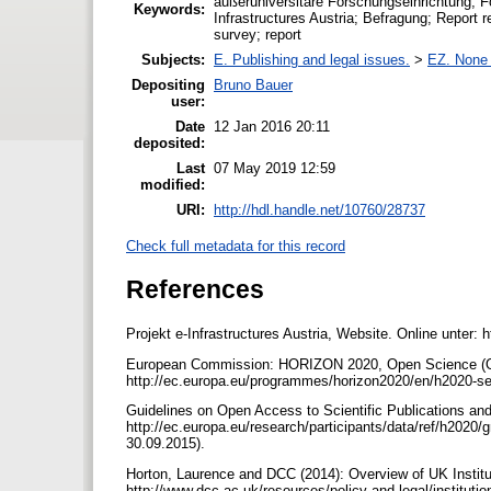
außeruniversitäre Forschungseinrichtung;
Keywords:
Infrastructures Austria; Befragung; Report 
survey; report
Subjects:
E. Publishing and legal issues.
>
EZ. None o
Depositing
Bruno Bauer
user:
Date
12 Jan 2016 20:11
deposited:
Last
07 May 2019 12:59
modified:
URI:
http://hdl.handle.net/10760/28737
Check full metadata for this record
References
Projekt e-Infrastructures Austria, Website. Online unter: ht
European Commission: HORIZON 2020, Open Science (Op
http://ec.europa.eu/programmes/horizon2020/en/h2020-se
Guidelines on Open Access to Scientific Publications and
http://ec.europa.eu/research/participants/data/ref/h2020/g
30.09.2015).
Horton, Laurence and DCC (2014): Overview of UK Institut
http://www.dcc.ac.uk/resources/policy-and-legal/instituti