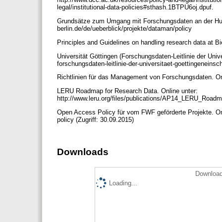
legal/institutional-data-policies#sthash.1BTPU6oj.dpuf.
Grundsätze zum Umgang mit Forschungsdaten an der Humbo
berlin.de/de/ueberblick/projekte/dataman/policy
Principles and Guidelines on handling research data at Biel
Universität Göttingen (Forschungsdaten-Leitlinie der Unive
forschungsdaten-leitlinie-der-universitaet-goettingenein
Richtlinien für das Management von Forschungsdaten. Onli
LERU Roadmap for Research Data. Online unter:
http://www.leru.org/files/publications/AP14_LERU_Roadm
Open Access Policy für vom FWF geförderte Projekte. Onl
policy (Zugriff: 30.09.2015)
Downloads
Download
Loading...