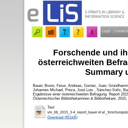
Login
Create 
Forschende und ih
österreichweiten Befr
Summary 
Bauer, Bruno
,
Ferus, Andreas
,
Gorraiz, Juan
,
Gründhamme
Johannes Michael
,
Preza, José Luis
,
Sánchez-Solís, Ba
Ergebnisse einer österreichweiten Befragung. Report 2
Österreichischer Bibliothekarinnen & Bibliothekare
, 2015,
Text
vm_68_2015_3-4_report_bauer et al._forschungsda
Download (851kB)