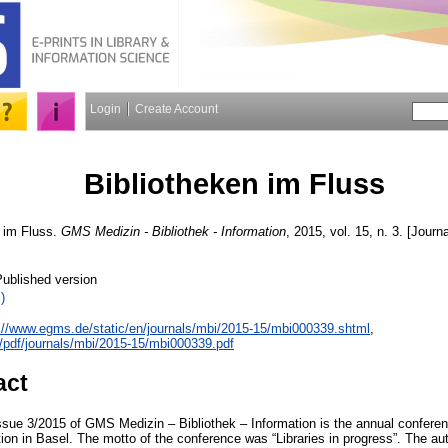
Login
Create Account
Bibliotheken im Fluss
 im Fluss.
GMS Medizin - Bibliothek - Information
, 2015, vol. 15, n. 3. [Journ
Published version
)
://www.egms.de/static/en/journals/mbi/2015-15/mbi000339.shtml
,
/pdf/journals/mbi/2015-15/mbi000339.pdf
act
issue 3/2015 of GMS Medizin – Bibliothek – Information is the annual confer
ion in Basel. The motto of the conference was “Libraries in progress”. The aut