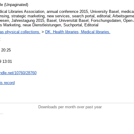
cle (Unpaginated)
al Libraries Association, annual conference 2015, University Basel, medical 
nsing, strategic marketing, new services, search portal, editorial; Arbeitsgem
wesen, Jahrestagung 2015, Basel, Universität Basel, Forschungsdaten, Open 
s Marketing, neue Dienstleistungen, Suchportal, Editorial
 as physical collections.
>
DK. Health libraries, Medical libraries.
r
 20:25
9 13:01
andle.net/10760/28760
is record
Downloads per month over past year
..