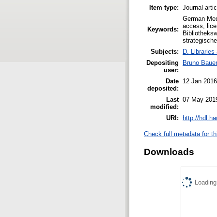
Item type:
Journal arti
German Medic
access, lice
Keywords:
Bibliotheks
strategische
Subjects:
D. Libraries
Depositing
Bruno Baue
user:
Date
12 Jan 2016
deposited:
Last
07 May 201
modified:
URI:
http://hdl.h
Check full metadata for th
Downloads
Loading.