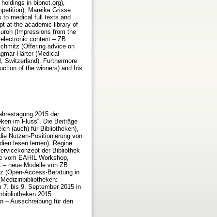
 holdings in bibnet.org),
mpetition), Mareike Grisse
to medical full texts and
t at the academic library of
Buroh (Impressions from the
electronic content – ZB
chmitz (Offering advice on
agmar Härter (Medical
l, Switzerland). Furthermore
uction of the winners) and Iris
ahrestagung 2015 der
ken im Fluss“. Die Beiträge
h (auch) für Bibliotheken),
 die Nutzen-Positionierung von
dien lesen lernen), Regine
ervicekonzept der Bibliothek
cke vom EAHIL Workshop,
nt – neue Modelle von ZB
z (Open-Access-Beratung in
Medizinbibliotheken:
 7. bis 9. September 2015 in
nbibliotheken 2015:
n – Ausschreibung für den