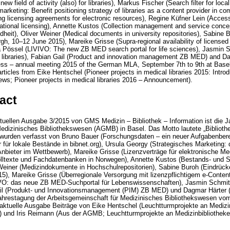
w field of activity (also) for libraries), Markus Fischer (Search filter for local
arketing: Benefit positioning strategy of libraries as a content provider in co
g licensing agreements for electronic resources), Regine Küfner Lein (Access 
tional licensing), Annette Kustos (Collection management and service concep
heit), Oliver Weiner (Medical documents in university repositories), Sabine 
, 10–12 June 2015), Mareike Grisse (Supra-regional availability of licensed 
Pössel (LIVIVO: The new ZB MED search portal for life sciences), Jasmin S
n libraries), Fabian Gail (Product and innovation management ZB MED) and D
rogress – annual meeting 2015 of the German MLA, September 7th to 9th at Base
articles from Eike Hentschel (Pioneer projects in medical libraries 2015: Introd
; Pioneer projects in medical libraries 2016 – Announcement).
act
uellen Ausgabe 3/2015 von GMS Medizin – Bibliothek – Information ist die J
edizinisches Bibliothekswesen (AGMB) in Basel. Das Motto lautete „Bibliothe
urden verfasst von Bruno Bauer (Forschungsdaten – ein neuer Aufgabenbereic
r für lokale Bestände in bibnet.org), Ursula Georgy (Strategisches Marketing:
Anbieter im Wettbewerb), Mareike Grisse (Lizenzverträge für elektronische Me
Volltexte und Fachdatenbanken in Norwegen), Annette Kustos (Bestands- und S
Weiner (Medizindokumente in Hochschulrepositorien), Sabine Buroh (Eindrü
15), Mareike Grisse (Überregionale Versorgung mit lizenzpflichtigem e-Conte
VO: das neue ZB MED-Suchportal für Lebenswissenschaften), Jasmin Schmit
Gail (Produkt- und Innovationsmanagement (PIM) ZB MED) und Dagmar Härter (
ahrestagung der Arbeitsgemeinschaft für Medizinisches Bibliothekswesen vom
e aktuelle Ausgabe Beiträge von Eike Hentschel (Leuchtturmprojekte an Medizi
r) und Iris Reimann (Aus der AGMB; Leuchtturmprojekte an Medizinbibliotheke