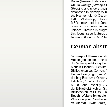
Bauer (Research data – a ne
Ursula Georgy (Strategic m
(Reading and understandin
databases in Norway by na
the Hochschule für Gesund
EAHIL Workshop, Edinburgh
MEDs’ new models), Jana 
open access publishing i
libraries: libraries in p
this focus issue features 
Reimann (German MLA News
German abstr
Schwerpunktthema der akt
Arbeitsgemeinschaft für M
der Schwerpunktausgabe w
Markus Fischer (Suchfilte
Bibliotheken als Content-
Küfner Lein (Zugriff auf 
der hsg Bochum), Oliver 
Edinburg, 10.–12. Juni 20
MED), Jana Pössel (LIVI
der Bibliothek), Fabian 
Bibliotheken im Fluss – J
Basel). Weiters bringt di
Würdigung der Preisträge
AGMB-Wettbewerb 2016).