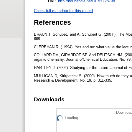
URI:
http://hdl.handle.net/10760/28798
Check full metadata for this record
References
BRAUN T, Schube1i and A, Schubert G. (200 l ). The Most
669.
CLEREHAN R. ( 1994). Yes and no: what value the lectu
COLLARD DM, GIRARDOT SP. And DEUTSCH HM. (2002). Fro
organic chemishy. Journal o/Chemical Education, No. 79,
HARTLEY J. (2002). Studying far the future. Journal of F
MULLIGAN D, Kirkpatrick S. (2000). How much do they u
Research & Development, No. 19, p. 311-335.
Downloads
Download
Loading...