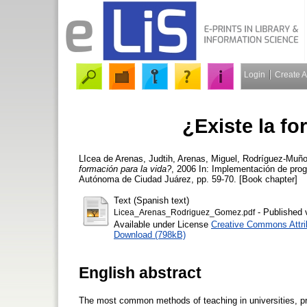
Login
Create 
¿Existe la fo
LIcea de Arenas, Judtih
,
Arenas, Miguel
,
Rodríguez-Muño
formación para la vida?
, 2006 In: Implementación de prog
Autónoma de Ciudad Juárez, pp. 59-70. [Book chapter]
Text (Spanish text)
- Published 
Licea_Arenas_Rodriguez_Gomez.pdf
Available under License
Creative Commons Attri
Download (798kB)
English abstract
The most common methods of teaching in universities, pro