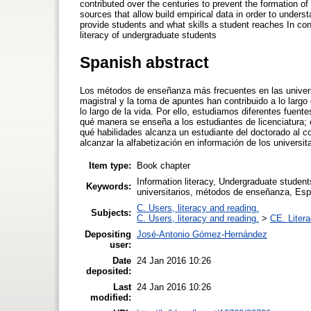
contributed over the centuries to prevent the formation of 
sources that allow build empirical data in order to unders
provide students and what skills a student reaches In conc
literacy of undergraduate students
Spanish abstract
Los métodos de enseñanza más frecuentes en las universi
magistral y la toma de apuntes han contribuido a lo largo 
lo largo de la vida. Por ello, estudiamos diferentes fuent
qué manera se enseña a los estudiantes de licenciatura; c
qué habilidades alcanza un estudiante del doctorado al co
alcanzar la alfabetización en información de los universita
Item type:
Book chapter
Information literacy, Undergraduate student
Keywords:
universitarios, métodos de enseñanza, Es
C. Users, literacy and reading.
Subjects:
C. Users, literacy and reading.
>
CE. Litera
Depositing
José-Antonio Gómez-Hernández
user:
Date
24 Jan 2016 10:26
deposited:
Last
24 Jan 2016 10:26
modified: