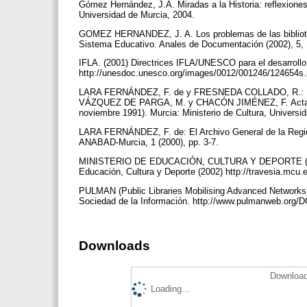
Gómez Hernández, J.A. Miradas a la Historia: reflexiones
Universidad de Murcia, 2004.
GOMEZ HERNANDEZ, J. A. Los problemas de las bibliotec
Sistema Educativo. Anales de Documentación (2002), 5,
IFLA. (2001) Directrices IFLA/UNESCO para el desarrollo
http://unesdoc.unesco.org/images/0012/001246/124654s
LARA FERNÁNDEZ, F. de y FRESNEDA COLLADO, R.: Diez 
VÁZQUEZ DE PARGA, M. y CHACÓN JIMÉNEZ, F. Actas de 
noviembre 1991). Murcia: Ministerio de Cultura, Universi
LARA FERNÁNDEZ, F. de: El Archivo General de la Región
ANABAD-Murcia, 1 (2000), pp. 3-7.
MINISTERIO DE EDUCACIÓN, CULTURA Y DEPORTE (2002). P
Educación, Cultura y Deporte (2002) http://travesia.mcu
PULMAN (Public Libraries Mobilising Advanced Networks)
Sociedad de la Información. http://www.pulmanweb.or
Downloads
Download
Loading...