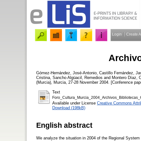
Login
Create 
Archivo
Gómez-Hernández, José-Antonio
,
Castillo Fernández, Jav
Cristina
,
Sancho Algüacil, Remedios
and
Montero Díaz, C
(Murcia), Murcia, 27-28 November 2004. [Conference pap
Text
Foro_Cultura_Murcia_2004_Archivos_Bibliotecas
Available under License
Creative Commons Attri
Download (198kB)
English abstract
We analyze the situation in 2004 of the Regional System o