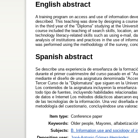
English abstract
A training program on access and use of information develo
described. This teaching was done by designing a course 
in the third year of the "Diploma" studying at the Univer
course included the teaching of search skills, location, a
technology literacy-related skills such as using e-mail, 
analysis of institutions and practices in the use of infor
was performed using the methodology of the survey, conc
Spanish abstract
Se describe una experiencia de enseñanza de la formaci
durante el primer cuatrimestre del curso pasado en el "A
mediante el diseño de una asignatura denominada "Acceso
Tercer Curso de la "Diplomatura" que siguen en la Univer
Los contenidos de la asignatura incluyeron la enseñanza 
todo tipo de fuentes, incluyendo habilidades relacionadas
de datos e Internet Los métodos didácticos abarcaron expo
de las tecnologías de la información. Una vez diseñada e 
metodología del cuestionario, concluyéndose una valoraci
Item type:
Conference paper
Keywords:
Older people, Mayores, alfabetización 
Subjects:
B. Information use and sociology of i
Depositing user:
José-Antonio Gómez-Hernández