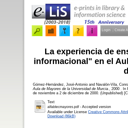
Login
Create 
La experiencia de en
informacional" en el Au
d
Gómez-Hernández, José-Antonio
and
Navalón-Vila, Conr
Aula de Mayores de la Universidad de Murcia.
, 2000 . In
de noviembre a 2 de diciembre de 2000. (Unpublished) [C
Text
- Accepted version
alfabtecmayores.pdf
Available under License
Creative Commons Attri
Download (86kB)