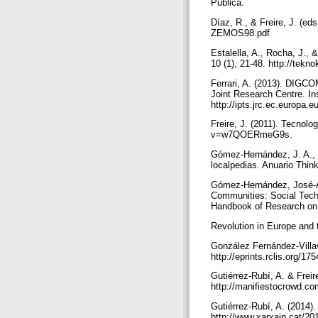
Pública.
Díaz, R., & Freire, J. (
ZEMOS98.pdf
Estalella, A., Rocha, J.,
10 (1), 21-48. http://tekn
Ferrari, A. (2013). DIGC
Joint Research Centre. In
http://ipts.jrc.ec.europa
Freire, J. (2011). Tecno
v=w7QOERmeG9s.
Gómez-Hernández, J. A., & 
localpedias. Anuario Think
Gómez‐Hernández, José‐A
Communities: Social Techn
Handbook of Research on 
Revolution in Europe and
González Fernández-Villav
http://eprints.rclis.org/17
Gutiérrez-Rubí, A. & Freir
http://manifiestocrowd.c
Gutiérrez-Rubí, A. (2014)
http://www.xarxaip.cat/20