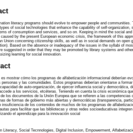
act
rmation literacy programs should evolve to empower people and communities
 types of social technologies that enhance the capability of self-organization,
stems of consumption and services, and so on. Keeping in mind the social and
ty caused by the present European economic crisis, the framework of this appr
 Union concerning citizenship skills, as well as in social demands on open 
ation). Based on the absence or inadequacy of the issues in the syllabi of most
e suggested in order that they may be promoted by library systems and other
izing learning for social innovation.
ract
jo es mostrar cómo los programas de alfabetización informacional deberían ev
 personas y las comunidades. Estos programas deberían orientarse a formar 
 capacidad de auto-organización, de ejercer influencia social y democrática, d
cede a los servicios, etcéteras. Teniendo en cuenta la crisis económica qu
de los documentos de la Unión Europea que se refieren a las competencias d
s de formas de gobierno más abiertas y democráticas (transparencia, partici
o insuficiencia de los contenidos de muchos de los programas de alfabetizaci
tas para facilitar que las bibliotecas y otras redes socioeducativas integren 
rizando el aprendizaje para la innovación social
n Literacy, Social Tecnnologies, Digital Inclusion, Empowerment, Alfabetizaci