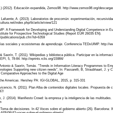
eds.) (2012). Educación expandida, Zemos98. http://www.zemos98.org/descarg
 & Lafuente, A. (2013). Laboratorios de procomún: experimentación, recursivida
okultura.net/index.php/tk/article/view/121
OMP: A Framework for Developing and Understanding Digital Competence in 
stitute for Prospective Technological Studies (Report EUR 26035 EN).
.eu/publications/pub.cfm?id=6359
logías sociales y ecosistemas de aprendizaje. Conferencia TEDxUIMP. http:/
Saorín, T. (2011). Wikipedias y biblioteca pública. Participar en la informació
EPI, 5, 78-84. http://eprints.rclis.org/15984/
ntonio & Saorín, Tomás. "Trends in Information Literacy Programmes to E
ologies Supporting new citizen needs", In: Passarelli, B, Straubhaart, J. y 
Comparative Approaches to the Digital Age
 the Americas. Hershey PA: IGI‐GLOBAL, 2015, p. 315‐331
icencio, N. (2011). Plan Alba de contenidos digitales locales. Propuesta de cr
547/
e, J. (2014). Manifiesto Crowd: la empresa y la inteligencia de las multitudes
om
. Toma de decisiones. In 42 Voces sobre el gobierno abierto (26). Barcelona: 
14/05/06/42-voces-sobre-el-gobierno-abierto/