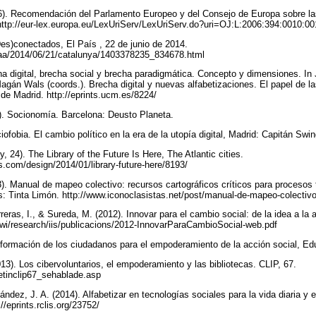
). Recomendación del Parlamento Europeo y del Consejo de Europa sobre la
http://eur-lex.europa.eu/LexUriServ/LexUriServ.do?uri=OJ:L:2006:394:0010
Des)conectados, El País , 22 de junio de 2014.
caa/2014/06/21/catalunya/1403378235_834678.html
ha digital, brecha social y brecha paradigmática. Concepto y dimensiones. I
gán Wals (coords.). Brecha digital y nuevas alfabetizaciones. El papel de las
de Madrid. http://eprints.ucm.es/8224/
). Socionomía. Barcelona: Deusto Planeta.
ofobia. El cambio político en la era de la utopía digital, Madrid: Capitán Swi
, 24). The Library of the Future Is Here, The Atlantic cities.
es.com/design/2014/01/library-future-here/8193/
13). Manual de mapeo colectivo: recursos cartográficos críticos para procesos t
s: Tinta Limón. http://www.iconoclasistas.net/post/manual-de-mapeo-colectiv
reras, I., & Sureda, M. (2012). Innovar para el cambio social: de la idea a l
/wi/research/iis/publicacions/2012-InnovarParaCambioSocial-web.pdf
a formación de los ciudadanos para el empoderamiento de la acción social, Ed
3). Los cibervoluntarios, el empoderamiento y las bibliotecas. CLIP, 67.
letinclip67_sehablade.asp
ndez, J. A. (2014). Alfabetizar en tecnologías sociales para la vida diaria y
//eprints.rclis.org/23752/