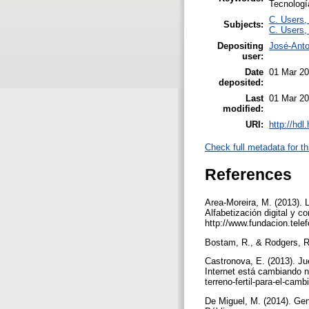
Tecnologí
C. Users, 
Subjects:
C. Users, 
Depositing
José-Ant
user:
Date
01 Mar 20
deposited:
Last
01 Mar 20
modified:
URI:
http://hd
Check full metadata for th
References
Area-Moreira, M. (2013). L
Alfabetización digital y 
http://www.fundacion.tele
Bostam, R., & Rodgers, R
Castronova, E. (2013). Ju
Internet está cambiando 
terreno-fertil-para-el-camb
De Miguel, M. (2014). Gen