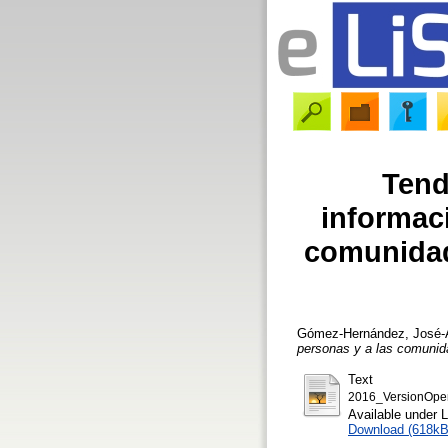
Tend
informac
comunidad
Gómez-Hernández, José-
personas y a las comunid
Text
2016_VersionOpe
Available under 
Download (618kB