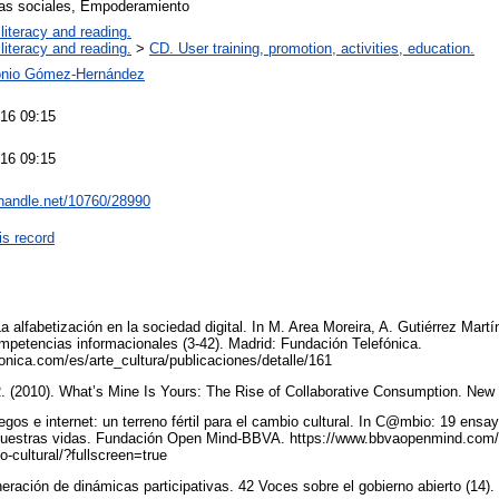
as sociales, Empoderamiento
literacy and reading.
literacy and reading.
>
CD. User training, promotion, activities, education.
onio Gómez-Hernández
16 09:15
16 09:15
l.handle.net/10760/28990
is record
a alfabetización en la sociedad digital. In M. Area Moreira, A. Gutiérrez Mart
competencias informacionales (3-42). Madrid: Fundación Telefónica.
fonica.com/es/arte_cultura/publicaciones/detalle/161
. (2010). What’s Mine Is Yours: The Rise of Collaborative Consumption. New
egos e internet: un terreno fértil para el cambio cultural. In C@mbio: 19 ens
nuestras vidas. Fundación Open Mind-BBVA. https://www.bbvaopenmind.com/art
io-cultural/?fullscreen=true
eración de dinámicas participativas. 42 Voces sobre el gobierno abierto (14).