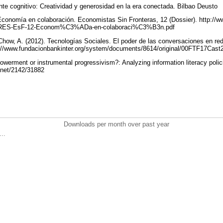
nte cognitivo: Creatividad y generosidad en la era conectada. Bilbao Deusto
. Economía en colaboración. Economistas Sin Fronteras, 12 (Dossier). http://
ERES-EsF-12-Econom%C3%ADa-en-colaboraci%C3%B3n.pdf
Chow, A. (2012). Tecnologías Sociales. El poder de las conversaciones en red
p://www.fundacionbankinter.org/system/documents/8614/original/00FTF17Cast
werment or instrumental progressivism?: Analyzing information literacy polici
e.net/2142/31882
Downloads per month over past year
..