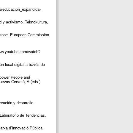
as/educacion_expandida-
d y activismo. Teknokultura,
Europe. European Commission.
/www.youtube.com/watch?
n local digital a través de
mpower People and
Cuevas‐Cerveró, A.(eds.)
eación y desarrollo.
. Laboratorio de Tendencias.
Xarxa d’Innovació Pública.