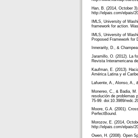
Han, B. (2014, October 3)
http://elpais.com/elpais
IMLS, University of Washi
framework for action. Was
IMLS, University of Wash
Proposed Framework for Di
Innerarity, D., & Champeau
Jaramillo, O. (2012). La 
Revista Interamericana de 
Kaufman, E. (2013). Hacia
América Latina y el Cari
Lafuente, A., Alonso, A.,
Monereo, C., & Badia, M.
resolución de problemas p
75-99. doi:10.3989/redc
Moore, G.A. (2001). Cros
PerfectBound.
Morozov, E. (2014, October
http://elpais.com/elpais
Owen, H. (2008). Open Sp