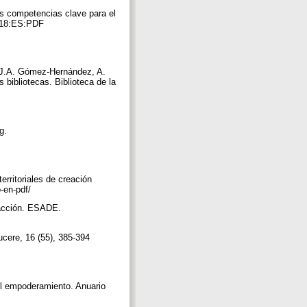
s competencias clave para el
:0018:ES:PDF
n J.A. Gómez-Hernández, A.
 bibliotecas. Biblioteca de la
ng.
erritoriales de creación
o-en-pdf/
a acción. ESADE.
ucere, 16 (55), 385-394
 el empoderamiento. Anuario