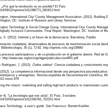
. ¿Por qué la revolución no es posible? El País.
/2014/09/22/opinion/1411396771_691913.html
ngton, International City/ County Management Association. (2012). Building D
hington, DC: Institute of Museum and Library Services.
ington Technology & Social Change Group, International City/ County Manage
gitally Inclusive Communities: Final Report. Washington, DC: Institute of 
, S. (2012). Internet y el futuro de la democracia. Barcelona; Paidós.
formación ciudadana, dinamizadora de procesos de transformación social desde 
Bibliotecología, 35 (1), 72-82. http://eprints.rclis.org/19990/
 procesos participativos y de co-producción en el gobierno abierto. Red de G
be. http://www.oas.org/es/sap/dgpe/pub/coleccion4RG.pdf
 & Rodríguez, J. (2013). ¡Todos sabios!: Ciencia ciudadana y conocimiento ex
 (2012). La competencia informacional desde una perspectiva psicoeducativa
rototípicos y emergentes. Revista española de Documentación Científica, Mo
.2012.mono.978
sing the chasm: marketing and selling high-tech products to mainstream cus
 4). “La tecnología que nos aísla”, El País, 3-octubre.
/2014/10/03/opinion/1412336783_752251.html
ace Technology: a user’s guide. San Francisco: Berrett-Koehler.