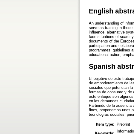
English abstr
An understanding of info
serve as training in those
influence, alternative sy
face situations of scarci
documents of the European
participation and collabor
programmes, guidelines ar
educational action, emphas
Spanish abst
El objetivo de este traba
de empoderamiento de las
sociales que potencian la
formas de consumo y de ac
este enfoque son algunos 
en las demandas ciudadana
Partiendo de la ausencia 
fines, proponemos unas pau
tecnologías sociales, prio
Item type:
Preprint
Informatio
Keywords: