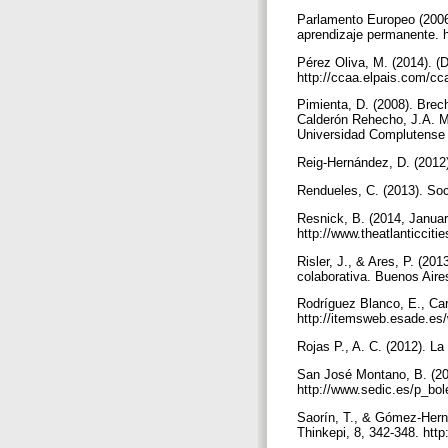
Parlamento Europeo (2006
aprendizaje permanente. 
Pérez Oliva, M. (2014). (
http://ccaa.elpais.com/c
Pimienta, D. (2008). Brec
Calderón Rehecho, J.A. Ma
Universidad Complutense 
Reig-Hernández, D. (2012
Rendueles, C. (2013). Soci
Resnick, B. (2014, January
http://www.theatlanticciti
Risler, J., & Ares, P. (20
colaborativa. Buenos Aire
Rodríguez Blanco, E., Car
http://itemsweb.esade.es
Rojas P., A. C. (2012). L
San José Montano, B. (201
http://www.sedic.es/p_bo
Saorín, T., & Gómez-Herná
Thinkepi, 8, 342-348. http: