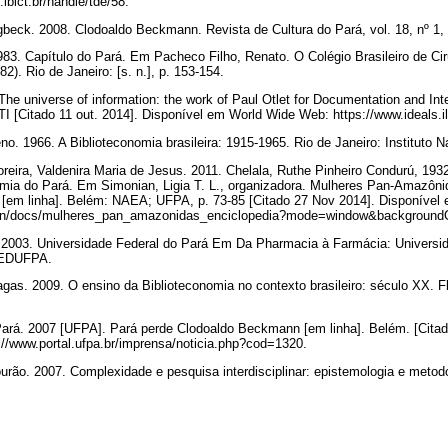
ibict.br/handle/tde/58.
beck. 2008. Clodoaldo Beckmann. Revista de Cultura do Pará, vol. 18, nº 1,
83. Capítulo do Pará. Em Pacheco Filho, Renato. O Colégio Brasileiro de Cir
82). Rio de Janeiro: [s. n.], p. 153-154.
he universe of information: the work of Paul Otlet for Documentation and Int
TI [Citado 11 out. 2014]. Disponível em World Wide Web: https://www.ideals.i
o. 1966. A Biblioteconomia brasileira: 1915-1965. Rio de Janeiro: Instituto N
reira, Valdenira Maria de Jesus. 2011. Chelala, Ruthe Pinheiro Condurú, 193
omia do Pará. Em Simonian, Ligia T. L., organizadora. Mulheres Pan-Amazôni
s [em linha]. Belém: NAEA; UFPA, p. 73-85 [Citado 27 Nov 2014]. Disponíve
nian/docs/mulheres_pan_amazonidas_enciclopedia?mode=window&backgroun
a. 2003. Universidade Federal do Pará Em Da Pharmacia à Farmácia: Universi
: EDUFPA.
as. 2009. O ensino da Biblioteconomia no contexto brasileiro: século XX. Flo
Pará. 2007 [UFPA]. Pará perde Clodoaldo Beckmann [em linha]. Belém. [Citad
//www.portal.ufpa.br/imprensa/noticia.php?cod=1320.
ão. 2007. Complexidade e pesquisa interdisciplinar: epistemologia e metodo