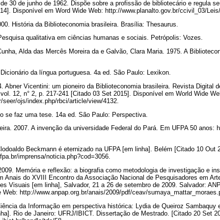
 de 30 de junho de 1962. Dispõe sobre a profissão de bibliotecário e regula se
014]. Disponível em Word Wide Web: http://www.planalto.gov.br/ccivil_03/Le
00. História da Biblioteconomia brasileira. Brasília: Thesaurus.
 Pesquisa qualitativa em ciências humanas e sociais. Petrópolis: Vozes.
Cunha, Alda das Mercês Moreira da e Galvão, Clara Maria. 1975. A Bibliotec
Dicionário da língua portuguesa. 4a ed. São Paulo: Lexikon.
 Abner Vicentini: um pioneiro da Biblioteconomia brasileira. Revista Digital 
 vol. 12, n° 2, p. 217-241 [Citado 03 Set 2015]. Disponível em World Wide We
/seer/ojs/index.php/rbci/article/view/4132.
 se faz uma tese. 14a ed. São Paulo: Perspectiva.
eira. 2007. A invenção da universidade Federal do Pará. Em UFPA 50 anos: h
Clodoaldo Beckmann é eternizado na UFPA [em linha]. Belém [Citado 10 Out 
ufpa.br/imprensa/noticia.php?cod=3056.
009. Memória e reflexão: a biografia como metodologia de investigação e in
Em Anais do XVIII Encontro da Associação Nacional de Pesquisadores em Art
es Visuais [em linha], Salvador, 21 a 26 de setembro de 2009. Salvador: ANP
 Web: http://www.anpap.org.br/anais/2009/pdf/ceav/sumaya_mattar_moraes.
iência da Informação em perspectiva histórica: Lydia de Queiroz Sambaquy
inha]. Rio de Janeiro: UFRJ/IBICT. Dissertação de Mestrado. [Citado 20 Set 2