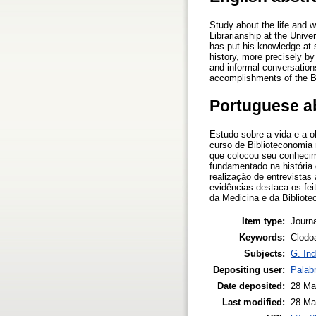
Study about the life and 
Librarianship at the Univ
has put his knowledge at s
history, more precisely by
and informal conversation
accomplishments of the Be
Portuguese a
Estudo sobre a vida e a 
curso de Biblioteconomia
que colocou seu conhecime
fundamentado na história 
realização de entrevistas
evidências destaca os fe
da Medicina e da Bibliot
Item type:
Journa
Keywords:
Clodo
Subjects:
G. Ind
Depositing user:
Palab
Date deposited:
28 Ma
Last modified:
28 Ma