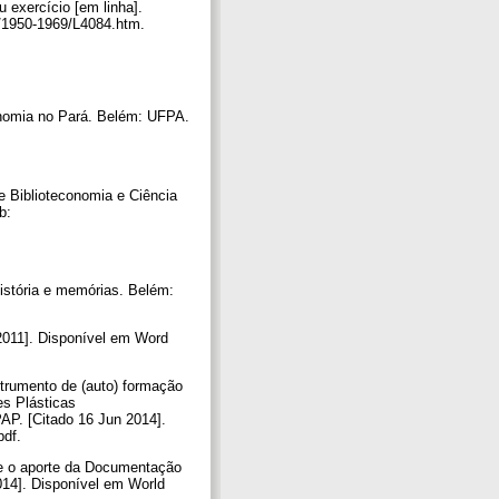
u exercício [em linha].
is/1950-1969/L4084.htm.
onomia no Pará. Belém: UFPA.
de Biblioteconomia e Ciência
b:
istória e memórias. Belém:
2011]. Disponível em Word
strumento de (auto) formação
es Plásticas
AP. [Citado 16 Jun 2014].
pdf.
 e o aporte da Documentação
014]. Disponível em World