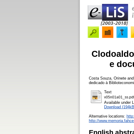
Clodoaldo
e doc
Costa Souza, Orinete
an
dedicado à Biblioteconom
Text
v05n01a01_ss.pd
Available under 
Download (194kB
Alternative locations:
http
http://www.memoria.fahce.
English abstr