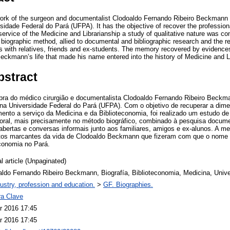
work of the surgeon and documentalist Clodoaldo Fernando Ribeiro Beckmann 
ersidade Federal do Pará (UFPA). It has the objective of recover the professi
ervice of the Medicine and Librarianship a study of qualitative nature was co
 biographic method, allied to documental and bibliographic research and the re
s with relatives, friends and ex-students. The memory recovered by evidence
ckmann’s life that made his name entered into the history of Medicine and Li
bstract
obra do médico cirurgião e documentalista Clodoaldo Fernando Ribeiro Beckm
 na Universidade Federal do Pará (UFPA). Com o objetivo de recuperar a dim
nto a serviço da Medicina e da Biblioteconomia, foi realizado um estudo de 
oral, mais precisamente no método biográfico, combinado à pesquisa document
 abertas e conversas informais junto aos familiares, amigos e ex-alunos. A m
itos marcantes da vida de Clodoaldo Beckmann que fizeram com que o nome de
economia no Pará.
l article (Unpaginated)
aldo Fernando Ribeiro Beckmann, Biografía, Biblioteconomia, Medicina, Univ
ustry, profession and education.
>
GF. Biographies.
ra Clave
r 2016 17:45
r 2016 17:45