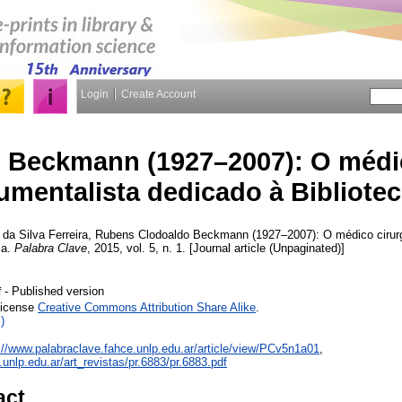
Login
Create Account
 Beckmann (1927–2007): O médic
umentalista dedicado à Bibliote
d
da Silva Ferreira, Rubens
Clodoaldo Beckmann (1927–2007): O médico cirurg
ia.
Palabra Clave
, 2015, vol. 5, n. 1. [Journal article (Unpaginated)]
- Published version
f
License
Creative Commons Attribution Share Alike
.
)
://www.palabraclave.fahce.unlp.edu.ar/article/view/PCv5n1a01
,
unlp.edu.ar/art_revistas/pr.6883/pr.6883.pdf
act