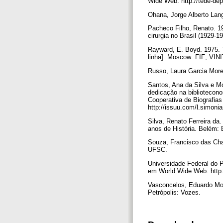
Wide Web: http://tede-dep.
Ohana, Jorge Alberto Lang
Pacheco Filho, Renato. 19
cirurgia no Brasil (1929-19
Rayward, E. Boyd. 1975. T
linha]. Moscow: FIF; VINI
Russo, Laura Garcia Moren
Santos, Ana da Silva e Mo
dedicação na bibliotecon
Cooperativa de Biografia
http://issuu.com/l.simo
Silva, Renato Ferreira d
anos de História. Belém
Souza, Francisco das Chag
UFSC.
Universidade Federal do 
em World Wide Web: http:
Vasconcelos, Eduardo Mour
Petrópolis: Vozes.