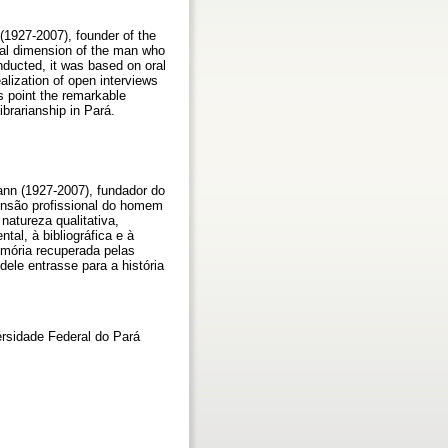
(1927-2007), founder of the
onal dimension of the man who
nducted, it was based on oral
alization of open interviews
s point the remarkable
brarianship in Pará.
ann (1927-2007), fundador do
ensão profissional do homem
natureza qualitativa,
al, à bibliográfica e à
emória recuperada pelas
le entrasse para a história
ersidade Federal do Pará