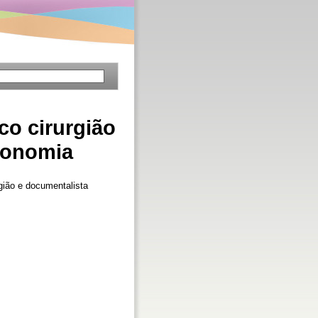
o cirurgião
conomia
ião e documentalista