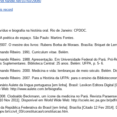
/hdl.handle.net/10760/29080
is record
ivíduo e biografia na história oral. Rio de Janeiro: CPDOC.
 A poética do espaço. São Paulo: Martins Fontes.
 2007. O mestre dos livros: Rubens Borba de Moraes. Brasília: Briquet de Le
ando Ribeiro. 1991. Curriculum vitae. Belém.
ando Ribeiro. 1988. Apresentação. Em Universidade Federal do Pará. Pró-Rei
 Suplementares. Biblioteca Central: 25 anos. Belém: UFPA, p. 5- 6.
ando Ribeiro. 2000. Medicina e vida: lembranças de meio século. Belém. Di
ando Ribeiro. 2007. Para a História da UFPA: para o ensino da Biblioteco
onário Aulete da língua portuguesa [em linha]. Brasil: Lexikon Editora Digital [
 Web: http://www.aulete.com.br/biografia.
 2008. Clodoaldo Beckmann, um ícone da medicina no Pará. Revista Paraense d
o 10 Nov 2011]. Disponível em World Wide Web: http://scielo.iec.pa.gov.br/pd
o da República Federativa do Brasil [em linha]. Brasília [Citado 12 Fev 2014]
gov.br/ccivil_03/constituicao/constituicao.htm.