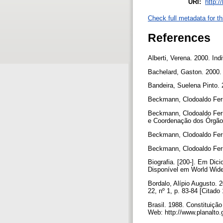
URI:
http:/
Check full metadata for th
References
Alberti, Verena. 2000. Ind
Bachelard, Gaston. 2000.
Bandeira, Suelena Pinto.
Beckmann, Clodoaldo Fern
Beckmann, Clodoaldo Fern
e Coordenação dos Órgãos
Beckmann, Clodoaldo Fern
Beckmann, Clodoaldo Fern
Biografia. [200-]. Em Dici
Disponível em World Wide
Bordalo, Alípio Augusto.
22, nº 1, p. 83-84 [Citad
Brasil. 1988. Constituiçã
Web: http://www.planalto.