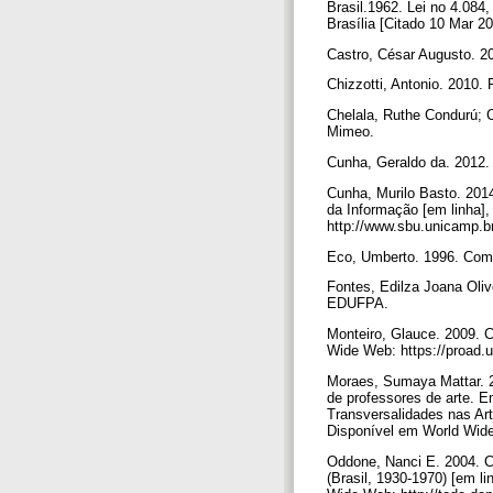
Brasil.1962. Lei no 4.084,
Brasília [Citado 10 Mar 2
Castro, César Augusto. 20
Chizzotti, Antonio. 2010.
Chelala, Ruthe Condurú; 
Mimeo.
Cunha, Geraldo da. 2012. 
Cunha, Murilo Basto. 2014.
da Informação [em linha],
http://www.sbu.unicamp.br
Eco, Umberto. 1996. Como
Fontes, Edilza Joana Oliv
EDUFPA.
Monteiro, Glauce. 2009. 
Wide Web: https://proad.
Moraes, Sumaya Mattar. 2
de professores de arte. 
Transversalidades nas Art
Disponível em World Wide
Oddone, Nanci E. 2004. C
(Brasil, 1930-1970) [em l