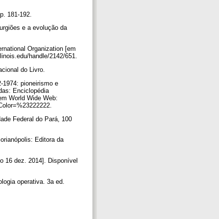
 p. 181-192.
urgiões e a evolução da
ernational Organization [em
llinois.edu/handle/2142/651.
acional do Livro.
2-1974: pioneirismo e
das: Enciclopédia
l em World Wide Web:
dColor=%23222222.
dade Federal do Pará, 100
rianópolis: Editora da
o 16 dez. 2014]. Disponível
logia operativa. 3a ed.