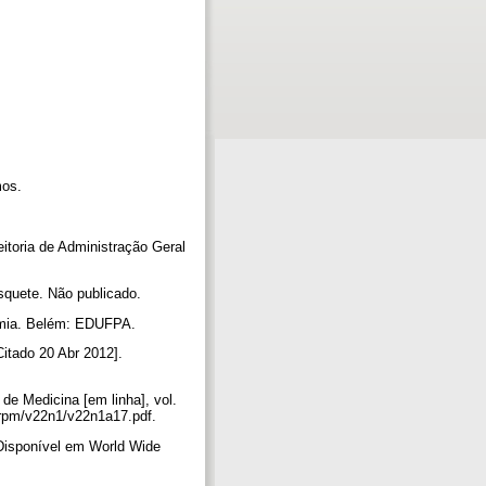
mos.
toria de Administração Geral
squete. Não publicado.
nomia. Belém: EDUFPA.
Citado 20 Abr 2012].
e Medicina [em linha], vol.
f/rpm/v22n1/v22n1a17.pdf.
. Disponível em World Wide