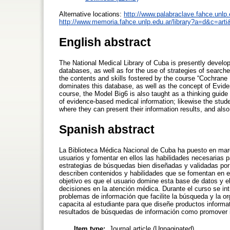
Alternative locations:
http://www.palabraclave.fahce.unlp
http://www.memoria.fahce.unlp.edu.ar/library?a=d&c=art
English abstract
The National Medical Library of Cuba is presently developi
databases, as well as for the use of strategies of search
the contents and skills fostered by the course “Cochrane
dominates this database, as well as the concept of Evide
course, the Model Big6 is also taught as a thinking guide 
of evidence-based medical information; likewise the studen
where they can present their information results, and also
Spanish abstract
La Biblioteca Médica Nacional de Cuba ha puesto en marc
usuarios y fomentar en ellos las habilidades necesarias 
estrategias de búsquedas bien diseñadas y validadas por l
describen contenidos y habilidades que se fomentan en e
objetivo es que el usuario domine esta base de datos y 
decisiones en la atención médica. Durante el curso se i
problemas de información que facilite la búsqueda y la o
capacita al estudiante para que diseñe productos informat
resultados de búsquedas de información como promover in
Item type:
Journal article (Unpaginated)