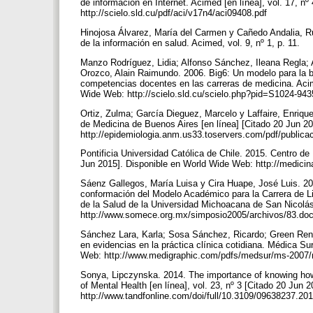
de información en Internet. Acimed [en línea], vol. 17, n
http://scielo.sld.cu/pdf/aci/v17n4/aci09408.pdf
Hinojosa Álvarez, María del Carmen y Cañedo Andalia, Ru
de la información en salud. Acimed, vol. 9, nº 1, p. 11.
Manzo Rodríguez, Lidia; Alfonso Sánchez, Ileana Regla; 
Orozco, Alain Raimundo. 2006. Big6: Un modelo para la b
competencias docentes en las carreras de medicina. Acime
Wide Web: http://scielo.sld.cu/scielo.php?pid=S1024-94
Ortiz, Zulma; García Dieguez, Marcelo y Laffaire, Enriqu
de Medicina de Buenos Aires [en línea] [Citado 20 Jun 2
http://epidemiologia.anm.us33.toservers.com/pdf/publi
Pontificia Universidad Católica de Chile. 2015. Centro 
Jun 2015]. Disponible en World Wide Web: http://medici
Sáenz Gallegos, María Luisa y Cira Huape, José Luis. 20
conformación del Modelo Académico para la Carrera de Lic
de la Salud de la Universidad Michoacana de San Nicolás
http://www.somece.org.mx/simposio2005/archivos/83.do
Sánchez Lara, Karla; Sosa Sánchez, Ricardo; Green Renn
en evidencias en la práctica clínica cotidiana. Médica Sur
Web: http://www.medigraphic.com/pdfs/medsur/ms-2007
Sonya, Lipczynska. 2014. The importance of knowing how t
of Mental Health [en línea], vol. 23, nº 3 [Citado 20 Jun
http://www.tandfonline.com/doi/full/10.3109/09638237.2