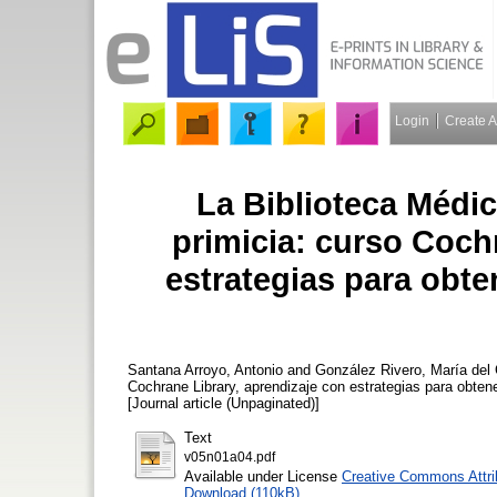
Login
Create 
La Biblioteca Médic
primicia: curso Coch
estrategias para obte
Santana Arroyo, Antonio
and
González Rivero, María del
Cochrane Library, aprendizaje con estrategias para obten
[Journal article (Unpaginated)]
Text
v05n01a04.pdf
Available under License
Creative Commons Attri
Download (110kB)