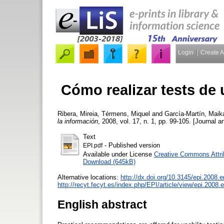
Login
Create 
Cómo realizar tests de
Ribera, Mireia
,
Térmens, Miquel
and
García-Martín, Maik
la información
, 2008, vol. 17, n. 1, pp. 99-105. [Journal ar
Text
- Published version
EPI.pdf
Available under License
Creative Commons Attri
Download (645kB)
Alternative locations:
http://dx.doi.org/10.3145/epi.2008.
http://recyt.fecyt.es/index.php/EPI/article/view/epi.2008.
English abstract