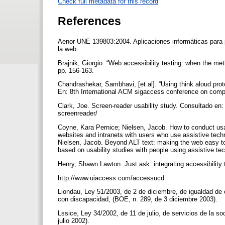
Check full metadata for this record
References
Aenor UNE 139803:2004. Aplicaciones informáticas para 
la web.
Brajnik, Giorgio. “Web accessibility testing: when the met
pp. 156-163.
Chandrashekar, Sambhavi, [et al]. “Using think aloud proto
En: 8th International ACM sigaccess conference on compu
Clark, Joe. Screen-reader usability study. Consultado en
screenreader/
Coyne, Kara Pernice; Nielsen, Jacob. How to conduct usabi
websites and intranets with users who use assistive tec
Nielsen, Jacob. Beyond ALT text: making the web easy to u
based on usability studies with people using assistive 
Henry, Shawn Lawton. Just ask: integrating accessibility
http://www.uiaccess.com/accessucd
Liondau, Ley 51/2003, de 2 de diciembre, de igualdad de 
con discapacidad, (BOE, n. 289, de 3 diciembre 2003).
Lssice, Ley 34/2002, de 11 de julio, de servicios de la s
julio 2002).