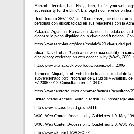
Mankoff, Jennifer; Fait, Holly; Tran, Tu. “Is your web p
accessibility for the blind”. En: Sigchi conference on h
Real Decreto 366/2007, de 16 de marzo, por el que se est
personas con discapacidad en sus relaciones con la Admi
Palacios, Agustina; Romanach, Javier. El modelo de la d
alcanzar la plena dignidad en la diversidad funcional. Co
http://www.asoc-ies.org/docs/modelo%20 diversidad.pdf
Sloan, David, et al. “Contextual web accessibility-maximizi
disciplinary workshop on web accessibility (W4A), 2006,
http://www.ukoln.ac.uk/web-focus/papers/w4a- 2006/
Termens, Miquel, et al. Estudio de la accesibilidad de la
subvencionado por: Programa de Estudios y Análisis, del 
EA2006-0049. Consultado en: 24-04-07.
http://www.centrorecursos.com/mec/ayudas/repositori
United States Access Board. Section 508 homepage: elec
http://www.access-board.gov/508.htm
W3C. Web Content Accessibility Guidelines 1.0. May 1
W3C. Web Content Accessibility Guidelines 2.0. W3C Wor
http://www.w3.org/TR/WCAG20/