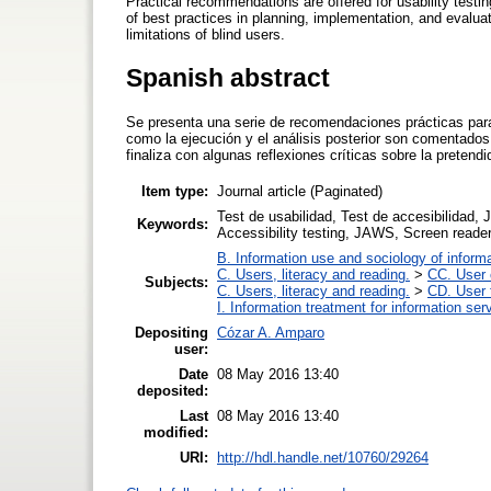
Practical recommendations are offered for usability testin
of best practices in planning, implementation, and evaluat
limitations of blind users.
Spanish abstract
Se presenta una serie de recomendaciones prácticas para 
como la ejecución y el análisis posterior son comentados 
finaliza con algunas reflexiones críticas sobre la pretend
Item type:
Journal article (Paginated)
Test de usabilidad, Test de accesibilidad, 
Keywords:
Accessibility testing, JAWS, Screen reader
B. Information use and sociology of inform
C. Users, literacy and reading.
>
CC. User 
Subjects:
C. Users, literacy and reading.
>
CD. User t
I. Information treatment for information ser
Depositing
Cózar A. Amparo
user:
Date
08 May 2016 13:40
deposited:
Last
08 May 2016 13:40
modified:
URI:
http://hdl.handle.net/10760/29264