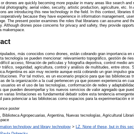
or drones are quickly becoming more popular in many areas like search and r
ial photography, aerial video, security, artistic production, agriculture, etc. In
ions are introducing this new technology in the field. In this context, libraries t
cooperatively because they have experience in information management, user 
hange. The present poster examines the roles that librarians can assume and 
y. Although drones pose concerns for privacy and safety, they provide opportu
o a makerspace.
ract
ripulados, más conocidos como drones, están cobrando gran importancia en d
sta tecnología se pueden mencionar: relevamiento topográfico, gestión de rie
difícil acceso, filmación de películas y fotografía deportiva, control medio a
tráfico, seguridad, agricultura, control y análisis de multitudes, entre otros. 
ica Argentina es aún muy reciente aunque está cobrando un gran impulso grac
stituciones. Por tal motivo, es un escenario propicio para que las bibliotecas
cas de la organización a la cual pertenecen ya que poseen experiencia en cuan
 usuarios en el uso de las tecnologías, conformación de redes y adaptabilidad
es que pueden desempeñar y los nuevos servicios de valor agregado que pue
ten varias limitaciones es fundamental debatir sobre esta tendencia emergente 
d para potenciar a las bibliotecas como espacios para la experimentación e i
ence poster
 Biblioteca Agropecuarias, Argentina, Nuevas tecnologías, Agricultural Libra
space
rmation technology and library technology
>
LZ. None of these, but in this sec
a Paula Dobrecky