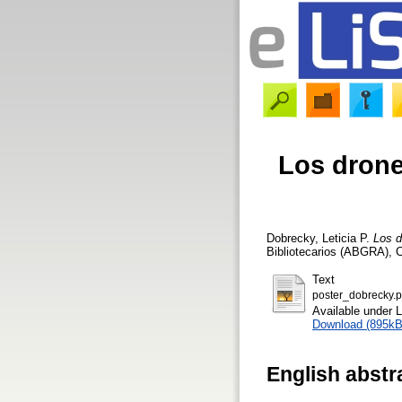
Los drone
Dobrecky, Leticia P.
Los d
Bibliotecarios (ABGRA), C
Text
poster_dobrecky.p
Available under 
Download (895kB
English abstr