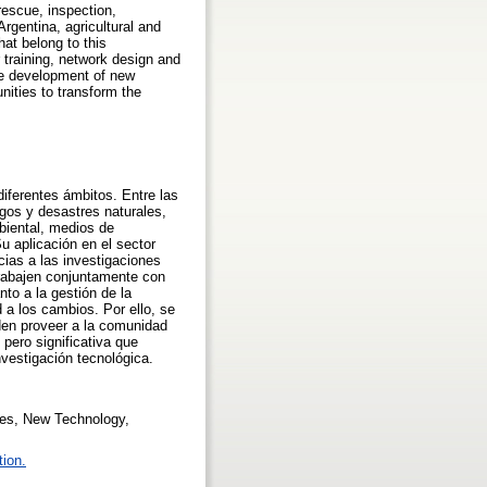
escue, inspection,
 Argentina, agricultural and
hat belong to this
training, network design and
the development of new
nities to transform the
iferentes ámbitos. Entre las
sgos y desastres naturales,
mbiental, medios de
Su aplicación en el sector
ias a las investigaciones
 trabajen conjuntamente con
to a la gestión de la
 a los cambios. Por ello, se
den proveer a la comunidad
pero significativa que
nvestigación tecnológica.
ries, New Technology,
tion.