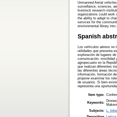
Unmanned Aerial vehicles 
surveillance, sciences, aer
livestock research institut
organizations could work 
the ability to adapt to c
services for the communit
environmental library int
Spanish abst
Los vehículos aéreos no t
utilidades que presenta e
exploración de lugares de 
comunicación, movilidad y 
agropecuario en la Repúbl
que realizan diferentes in
las diferentes áreas técni
información, formación de
propone examinar los rol
de usuarios. Si bien exis
representa una oportunida
Item type:
Confer
Drones,
Keywords:
Maker
Subjects:
L. Info
Depositing
Letici